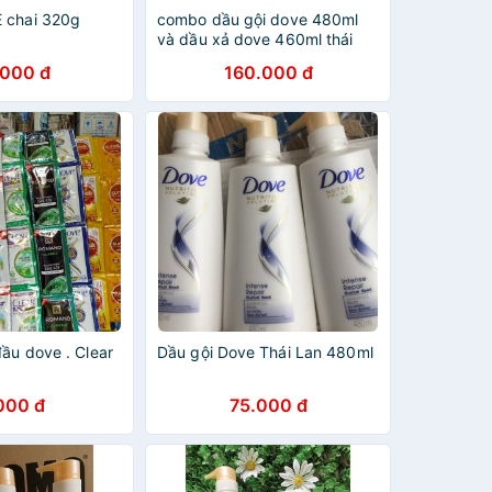
 chai 320g
combo dầu gội dove 480ml
và dầu xả dove 460ml thái
.000 đ
160.000 đ
ầu dove . Clear
Dầu gội Dove Thái Lan 480ml
000 đ
75.000 đ