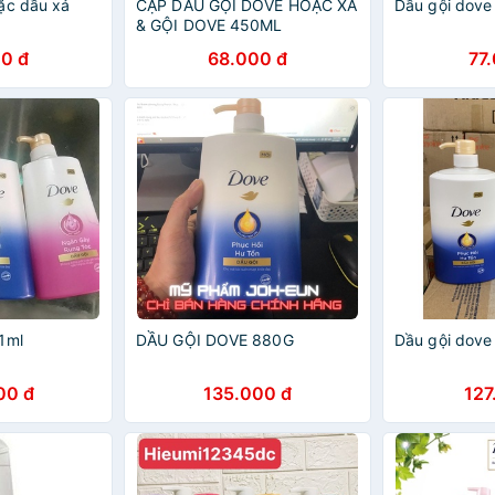
ặc dầu xả
CẶP DẦU GỘI DOVE HOẶC XẢ
Dầu gội dove
& GỘI DOVE 450ML
0 đ
68.000 đ
77
1ml
DẦU GỘI DOVE 880G
Dầu gội dove
00 đ
135.000 đ
127