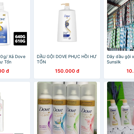
40g/ Xả Dove
DẦU GỘI DOVE PHỤC HỒI HƯ
Dây dầu gội x
Hư Tổn
TỔN
Sunsilk
00 đ
150.000 đ
10