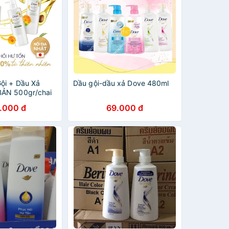
ội + Dầu Xả
Dầu gội-dầu xả Dove 480ml
ẢN 500gr/chai
.000 đ
69.000 đ