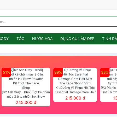
BODY
TÓC
NƯỚC HOA
DỤNG CỤ LÀM ĐẸP
TINH D
51%
39%
38%
Xịt Dưỡng Và Phục Hồi Tóc
[#3 Picnic
[02 Ash Gray - Khói] Bột kẻ chân
Essential Damage Care Hair
Tint lì hươ
mày 3 ô tự nhiên Ink Brow
Mist The Face Shop 150ml
Tint fg
215.000 đ
1
Powder Kit fmgt The Face Shop
245.000 đ