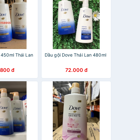
 450ml Thái Lan
Dầu gội Dove Thái Lan 480ml
.800 đ
72.000 đ