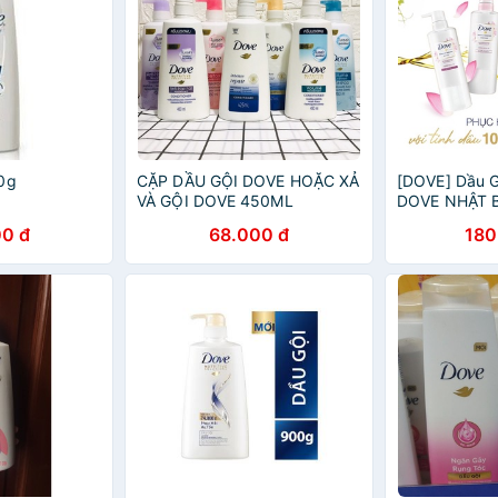
0g
CẶP DẦU GỘI DOVE HOẶC XẢ
[DOVE] Dầu G
VÀ GỘI DOVE 450ML
DOVE NHẬT B
0 đ
68.000 đ
180