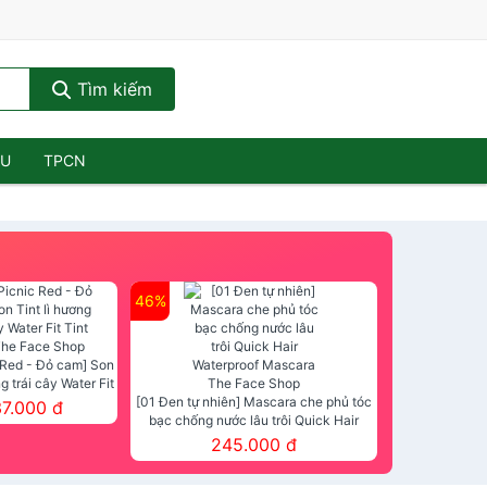
Tìm kiếm
ẦU
TPCN
46%
 Red - Đỏ cam] Son
ng trái cây Water Fit
mt The Face Shop
[01 Đen tự nhiên] Mascara che phủ tóc
37.000 đ
bạc chống nước lâu trôi Quick Hair
Waterproof Mascara The Face Shop
245.000 đ