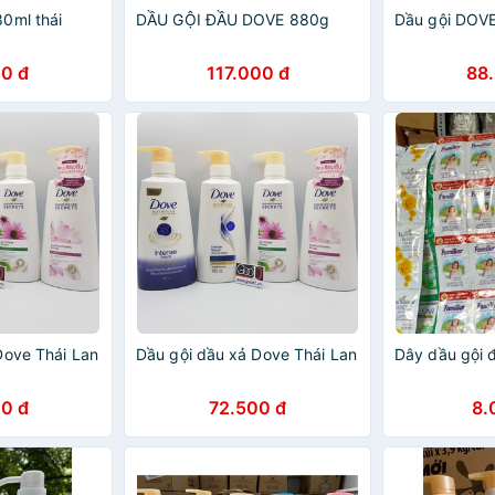
0ml thái
DẦU GỘI ĐẦU DOVE 880g
Dầu gội DOVE
0 đ
117.000 đ
88
Dove Thái Lan
Dầu gội dầu xả Dove Thái Lan
Dây dầu gội đ
0 đ
72.500 đ
8.