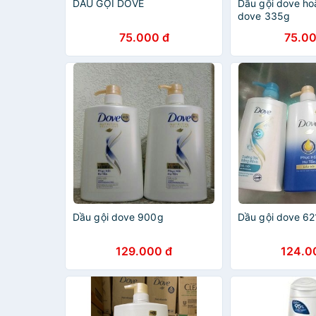
DẦU GỘI DOVE
Dầu gội dove ho
dove 335g
75.000 đ
75.00
Dầu gội dove 900g
Dầu gội dove 62
129.000 đ
124.0