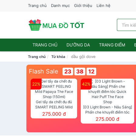
Trang chủ
Danh mục
Giới thiệu
Liên hệ
TRANG CHỦ
DƯỠNG DA
TRANG ĐIỂM
dầu gội dove
Trang chủ
Từ khóa
Flash Sale
23
38
10
22%
42%
Gel tẩy da chết đu đủ
SMART PEELING Mild
[03 Light Brown - Nâu Sáng]
Papaya The Face Shop
Phấn che khuyết điểm tóc
275.000 đ
(150ml)
Quick Hair Puff The Face Shop
275.000 đ