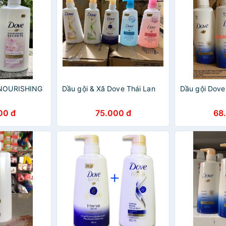
NOURISHING
Dầu gội & Xã Dove Thái Lan
Dầu gội Dove
00 đ
75.000 đ
68