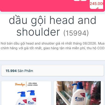
đ
The Face
điểm tóc
nhiên Ink
Care Hair
hương trái
Mascara
245.000
Shop
Quick Hair
Brow
Mist The
cây Water
che phủ
đ
(150ml)
Puff The
Powder Kit
Face Shop
Fit Tint
tóc bạc
Face Shop
fmgt The
150ml
fgmt The
chống
dầu gội head and
Face Shop
Face
nước lâu
Shop
trôi Quick
Hair
shoulder
Waterproof
(15994)
Mascara
The Face
Shop
Nơi bán dầu gội head and shoulder giá rẻ nhất tháng 08/2026. Mua
chính hãng với giá tốt nhất, giao hàng tận nhà miễn phí, thu hộ COD
15.994
Sản Phẩm