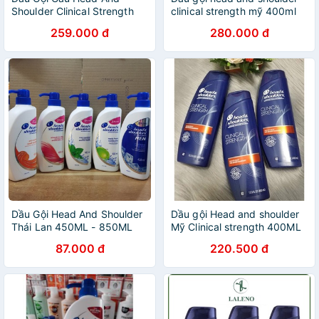
Shoulder Clinical Strength
clinical strength mỹ 400ml
259.000 đ
280.000 đ
Dầu Gội Head And Shoulder
Dầu gội Head and shoulder
Thái Lan 450ML - 850ML
Mỹ Clinical strength 400ML
87.000 đ
220.500 đ