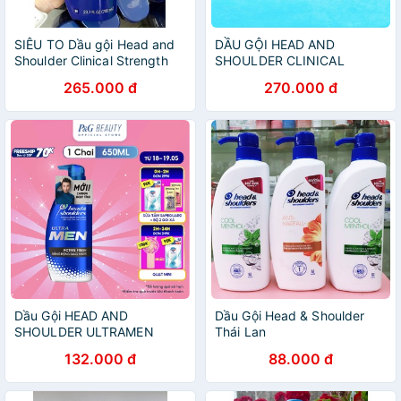
SIÊU TO Dầu gội Head and
DẦU GỘI HEAD AND
Shoulder Clinical Strength
SHOULDER CLINICAL
700ml Từ Mỹ
STRENGTH 400ML - mẫu
265.000 đ
270.000 đ
mới, hàng Mỹ
Dầu Gội HEAD AND
Dầu Gội Head & Shoulder
SHOULDER ULTRAMEN
Thái Lan
Năng Động Sảng Khoái Chai
132.000 đ
88.000 đ
650ML