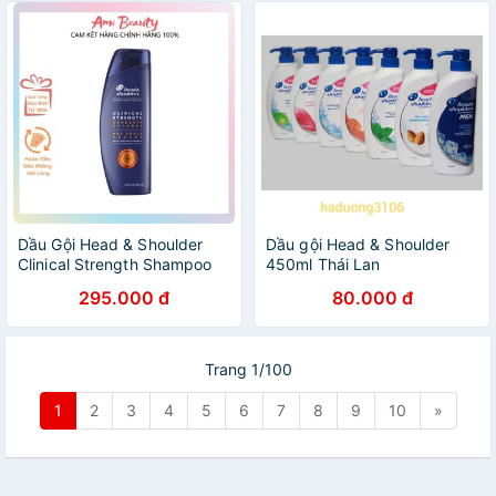
Dầu Gội Head & Shoulder
Dầu gội Head & Shoulder
Clinical Strength Shampoo
450ml Thái Lan
295.000 đ
80.000 đ
Trang 1/100
1
2
3
4
5
6
7
8
9
10
»