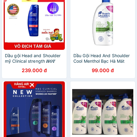
Dầu gội Head and Shoulder
Dầu Gội Head And Shoulder
mỹ Clinical strength 𝑯𝑶𝑻
Cool Menthol Bạc Hà Mát
𝑯𝑶𝑻 400ML
Lạnh
239.000 đ
99.000 đ