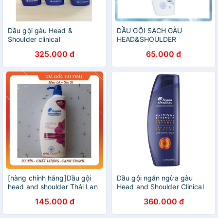
Dầu gội gàu Head &
DẦU GỘI SẠCH GÀU
Shoulder clinical
HEAD&SHOULDER
325.000 đ
65.000 đ
[hàng chính hãng]Dầu gội
Dầu gội ngăn ngừa gàu
head and shoulder Thái Lan
Head and Shoulder Clinical
850ml màu hồng
Strength 400ml của Mỹ
145.000 đ
360.000 đ