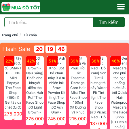
Tìm kiếm
Trang chủ
Từ khóa
Flash Sale
20
19
44
22%
42%
51%
39%
38%
46%
Gel tẩy da
chết đu đủ
[03 Light
[02 Ash
Xịt Dưỡng
SMART
Brown -
Gray -
Và Phục
[#3 Picnic
275.000
PEELING
Nâu Sáng]
Khói] Bột
Hồi Tóc
Red - Đỏ
275.000
245.000
215.000
đ
Mild
Phấn che
kẻ chân
Essential
cam] Son
[01 Đen tự
137.000
đ
đ
đ
Papaya
khuyết
mày 3 ô tự
Damage
Tint lì
nhiên]