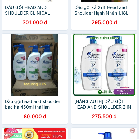
DẦU GỘI HEAD AND
Dầu gội xả 2in1 Head and
SHOULDER CLINICAL
Shoulder Hạnh Nhân 1.18L
STRENGTH 400ML CỦA MỸ
301.000 đ
295.000 đ
Dầu gội head and shoulder
[HÀNG AUTH] DẦU GỘI
bạc hà 450ml thái lan
HEAD AND SHOULDER 2 IN
1 - MỸ - DẦU GỘI XẢ HEAD
80.000 đ
275.500 đ
& SHOULDER CLASSIC
CLEAN 2 IN1 950ML - Hot