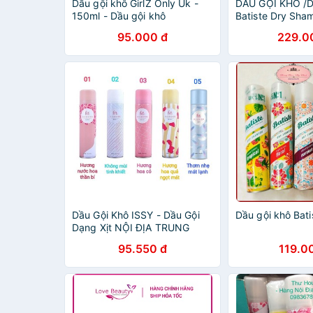
Dầu gội khô GirlZ Only Uk -
DẦU GỘI KHÔ /D
150ml - Dầu gội khô
Batiste Dry Sh
95.000 đ
229.0
Dầu Gội Khô ISSY - Dầu Gội
Dầu gội khô Bati
Dạng Xịt NỘI ĐỊA TRUNG
95.550 đ
119.0