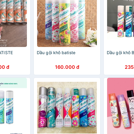
ATISTE
Dầu gội khô batiste
Dầu gội khô B
00 đ
160.000 đ
235