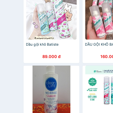
Dầu gội khô Batiste
DẦU GỘI KHÔ B
89.000 đ
160.0