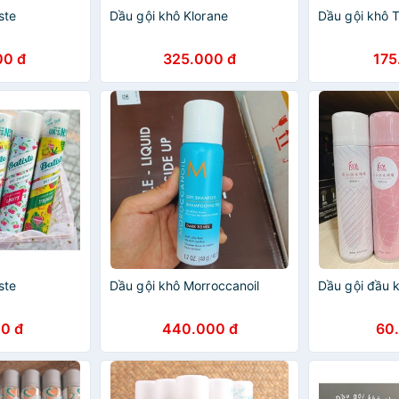
ste
Dầu gội khô Klorane
Dầu gội khô 
00 đ
325.000 đ
175
ste
Dầu gội khô Morroccanoil
Dầu gội đầu 
0 đ
440.000 đ
60