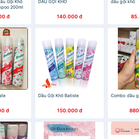
ầu Gội Khô
DẦU GỘI KHÔ
dầu gội khô
ampoo 200ml
00 đ
140.000 đ
85
ste
Dầu Gội Khô Batiste
Combo dầu g
00 đ
150.000 đ
880