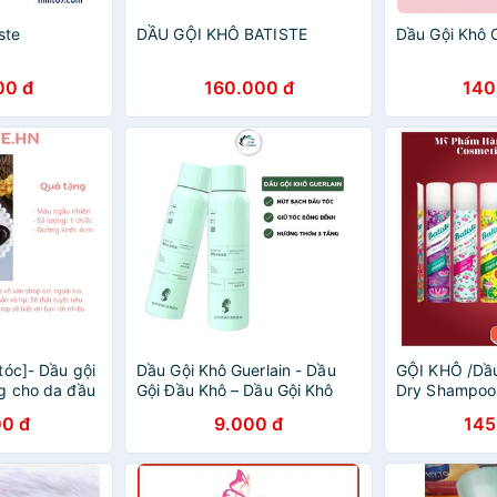
ste
DẦU GỘI KHÔ BATISTE
Dầu Gội Khô 
00 đ
160.000 đ
140
tóc]- Dầu gội
Dầu Gội Khô Guerlain - Dầu
GỘI KHÔ /Dầu
g cho da đầu
Gội Đầu Khô – Dầu Gội Khô
Dry Shampoo
Nội Địa Trung Xịt Tóc Khô
0 đ
9.000 đ
145
Bồng Bềnh Tức Thì 150ml