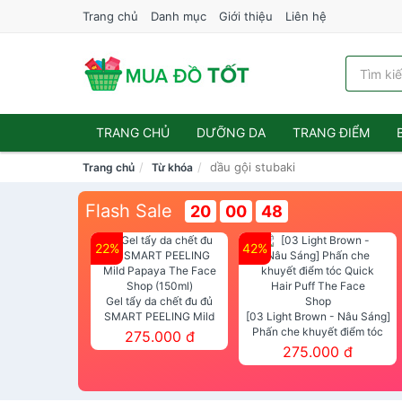
Trang chủ
Danh mục
Giới thiệu
Liên hệ
TRANG CHỦ
DƯỠNG DA
TRANG ĐIỂM
dầu gội stubaki
Trang chủ
Từ khóa
Flash Sale
20
00
47
22%
42%
Gel tẩy da chết đu đủ
SMART PEELING Mild
[03 Light Brown - Nâu Sáng]
Papaya The Face Shop
Phấn che khuyết điểm tóc
275.000 đ
(150ml)
Quick Hair Puff The Face Shop
275.000 đ