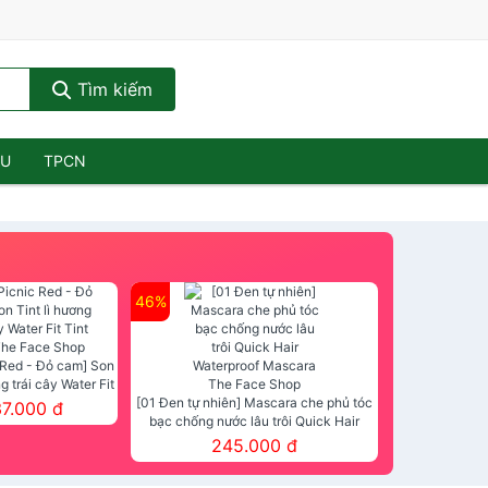
Tìm kiếm
ẦU
TPCN
46%
 Red - Đỏ cam] Son
ng trái cây Water Fit
mt The Face Shop
[01 Đen tự nhiên] Mascara che phủ tóc
37.000 đ
bạc chống nước lâu trôi Quick Hair
Waterproof Mascara The Face Shop
245.000 đ