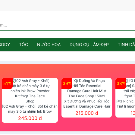
BODY
TÓC
NƯỚC HOA
DỤNG CỤ LÀM ĐẸP
TINH D
51%
39%
38%
Xịt Dưỡng Và Phục Hồi Tóc
[#3 Picnic
[02 Ash Gray - Khói] Bột kẻ chân
Essential Damage Care Hair
Tint lì hươ
mày 3 ô tự nhiên Ink Brow
Mist The Face Shop 150ml
Tint fg
215.000 đ
1
Powder Kit fmgt The Face Shop
245.000 đ