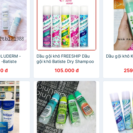
OLUDERM -
Dầu gội khô FREESHIP Dầu
Dầu gội khô 
 -Batiste
gội khô Batiste Dry Shampoo
siêu sạch tóc 200ml
0 đ
105.000 đ
259