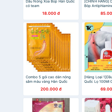
Dầu Nóng Xoa Bop Hàn Quốc
[CHÍNH HÃNG] 
có team
Bóp Antiphlami
100ml
18.000 đ
85.00
Combo 5 gói cao dán nóng
[Hàng Loại 1]D
sâm màu vàng Hàn Quốc
Quốc Lọ 100Ml 
Nhức Xương Khớ
200.000 đ
69.00
Vô Cùng . .