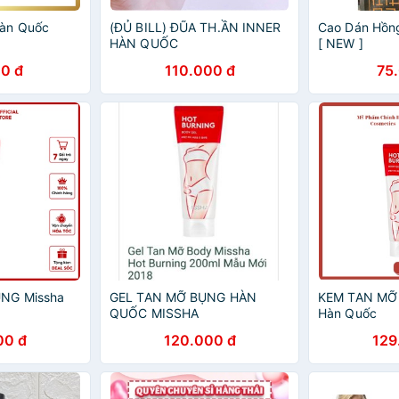
àn Quốc
(ĐỦ BILL) ĐŨA TH.ẦN INNER
Cao Dán Hồn
HÀN QUỐC
[ NEW ]
0 đ
110.000 đ
75
NG Missha
GEL TAN MỠ BỤNG HÀN
KEM TAN MỠ
QUỐC MISSHA
Hàn Quốc
00 đ
120.000 đ
129