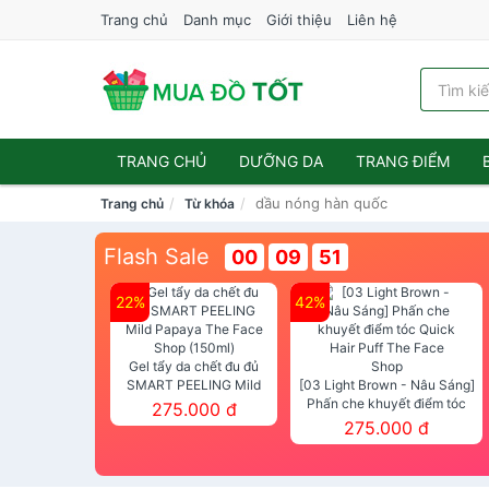
Trang chủ
Danh mục
Giới thiệu
Liên hệ
TRANG CHỦ
DƯỠNG DA
TRANG ĐIỂM
dầu nóng hàn quốc
Trang chủ
Từ khóa
Flash Sale
00
09
50
22%
42%
Gel tẩy da chết đu đủ
SMART PEELING Mild
[03 Light Brown - Nâu Sáng]
Papaya The Face Shop
Phấn che khuyết điểm tóc
275.000 đ
(150ml)
Quick Hair Puff The Face Shop
275.000 đ