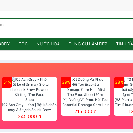
BODY
TÓC
NƯỚC HOA
DỤNG CỤ LÀM ĐẸP
TINH D
51%
39%
38%
Xịt Dưỡng Và Phục Hồi Tóc
[#3 Picnic
[02 Ash Gray - Khói] Bột kẻ chân
Essential Damage Care Hair
Tint lì hươ
mày 3 ô tự nhiên Ink Brow
Mist The Face Shop 150ml
Tint fg
215.000 đ
1
Powder Kit fmgt The Face Shop
245.000 đ