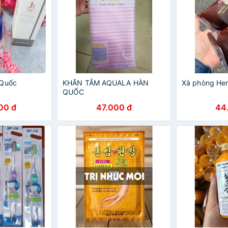
 Quốc
KHĂN TẮM AQUALA HÀN
Xà phòng He
QUỐC
00 đ
47.000 đ
44