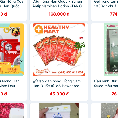
Dầu Nóng Xoa
Dầu nóng Hàn Quốc - Yuhan
Gel nóng ta
ne Hàn Quốc
AntiphlamineS Lotion -TẶNG
1000gr chuẩ
KÈM XÀ PHÒNG THÁI LAN
0 đ
168.000 đ
774
ầu Nóng Hàn
✔️️️Cao dán nóng Hồng Sâm
Dầu lạnh Glu
Giảm Đau
Hàn Quốc túi đỏ Power red
Quốc màu xa
p Hiệu Quả
ginseng
0 đ
45.000 đ
26