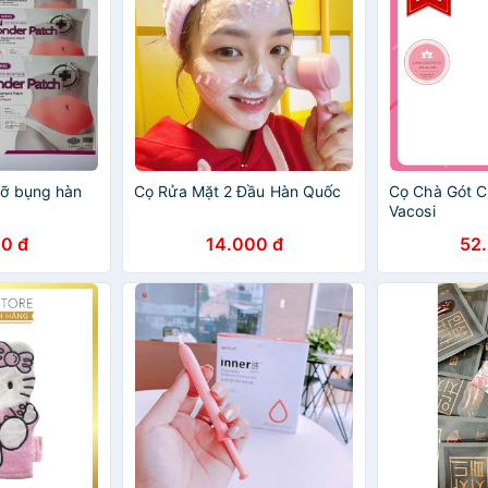
mỡ bụng hàn
Cọ Rửa Mặt 2 Đầu Hàn Quốc
Cọ Chà Gót 
Vacosi
0 đ
14.000 đ
52