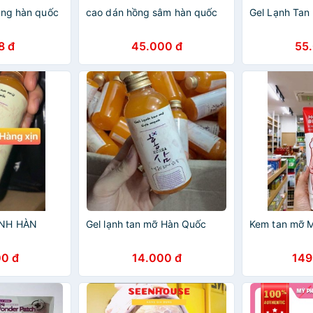
ăng hàn quốc
cao dán hồng sâm hàn quốc
Gel Lạnh Tan
8 đ
45.000 đ
55
ẠNH HÀN
Gel lạnh tan mỡ Hàn Quốc
Kem tan mỡ 
0 đ
14.000 đ
149