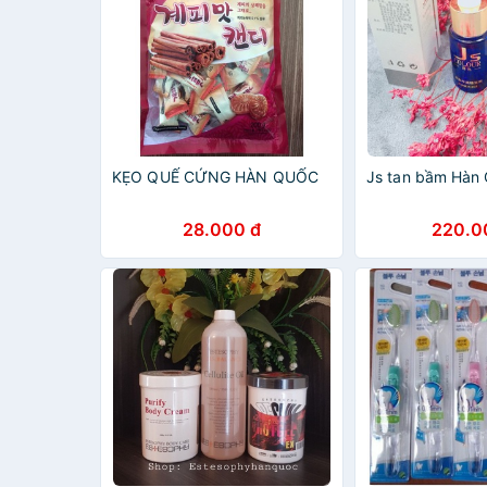
KẸO QUẾ CỨNG HÀN QUỐC
Js tan bầm Hàn
28.000 đ
220.0