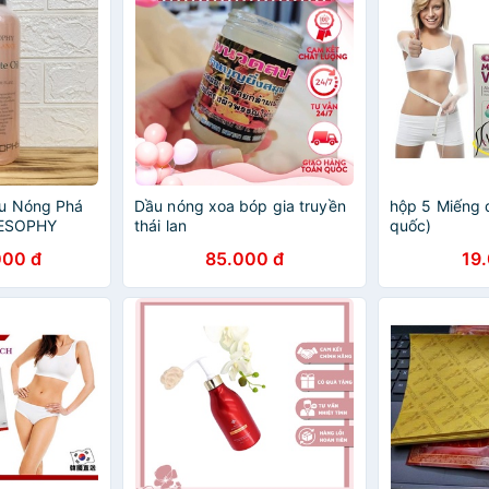
ầu Nóng Phá
Dầu nóng xoa bóp gia truyền
hộp 5 Miếng 
STESOPHY
thái lan
quốc)
000 đ
85.000 đ
19