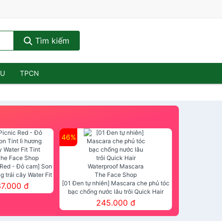
Tìm kiếm
ẦU
TPCN
46%
 Red - Đỏ cam] Son
ng trái cây Water Fit
mt The Face Shop
[01 Đen tự nhiên] Mascara che phủ tóc
37.000 đ
bạc chống nước lâu trôi Quick Hair
Waterproof Mascara The Face Shop
245.000 đ