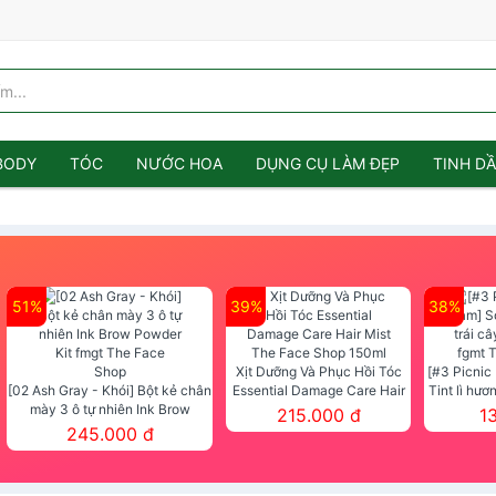
BODY
TÓC
NƯỚC HOA
DỤNG CỤ LÀM ĐẸP
TINH D
51%
39%
38%
Xịt Dưỡng Và Phục Hồi Tóc
[#3 Picnic
[02 Ash Gray - Khói] Bột kẻ chân
Essential Damage Care Hair
Tint lì hươ
mày 3 ô tự nhiên Ink Brow
Mist The Face Shop 150ml
Tint fg
215.000 đ
1
Powder Kit fmgt The Face Shop
245.000 đ