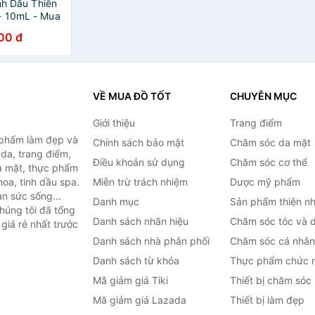
inh Dầu Thiên
- 10mL - Mua
h hãng Pháp
00 đ
VỀ MUA ĐỒ TỐT
CHUYÊN MỤC
Giới thiệu
Trang điểm
 phẩm làm đẹp và
Chính sách bảo mật
Chăm sóc da mặt
da, trang điểm,
Điều khoản sử dụng
Chăm sóc cơ thể
a mặt, thực phẩm
oa, tinh dầu spa.
Miễn trừ trách nhiệm
Dược mỹ phẩm
àn sức sống...
Danh mục
Sản phẩm thiên nh
húng tôi đã tổng
Danh sách nhãn hiệu
Chăm sóc tóc và 
giá rẻ nhất trước
Danh sách nhà phân phối
Chăm sóc cá nhân
Danh sách từ khóa
Thực phẩm chức 
Mã giảm giá Tiki
Thiết bị chăm sóc
Mã giảm giá Lazada
Thiết bị làm đẹp