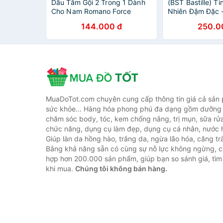
Dầu Tắm Gội 2 Trong 1 Dành
(BST Bastille) T
Cho Nam Romano Force
Nhiên Đậm Đặc 
(650g)
2 Tặng 1 - Chín
144.000 đ
250.0
MuaDoTot.com chuyên cung cấp thông tin giá cả sản
sức khỏe... Hàng hóa phong phú đa dạng gồm dưỡng 
chăm sóc body, tóc, kem chống nắng, trị mụn, sữa rử
chức năng, dụng cụ làm đẹp, dụng cụ cá nhân, nước h
Giúp làn da hồng hào, trắng da, ngừa lão hóa, căng tr
Bằng khả năng sẵn có cùng sự nỗ lực không ngừng, c
hợp hơn 200.000 sản phẩm, giúp bạn so sánh giá, tìm 
khi mua.
Chúng tôi không bán hàng.