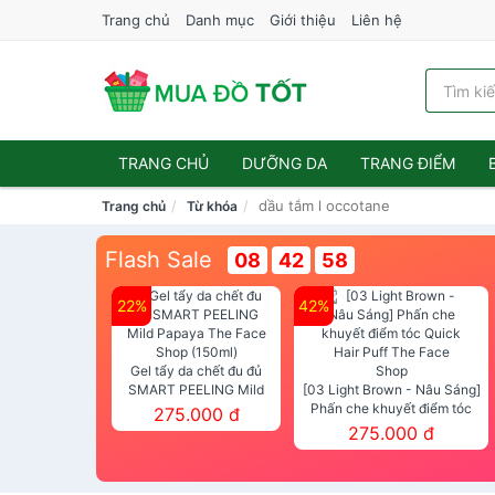
Trang chủ
Danh mục
Giới thiệu
Liên hệ
TRANG CHỦ
DƯỠNG DA
TRANG ĐIỂM
dầu tắm l occotane
Trang chủ
Từ khóa
Flash Sale
08
42
58
22%
42%
Gel tẩy da chết đu đủ
SMART PEELING Mild
[03 Light Brown - Nâu Sáng]
Papaya The Face Shop
Phấn che khuyết điểm tóc
275.000 đ
(150ml)
Quick Hair Puff The Face Shop
275.000 đ