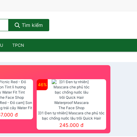
Tìm kiếm
ẦU
TPCN
46%
 Red - Đỏ cam] Son
ng trái cây Water Fit
mt The Face Shop
[01 Đen tự nhiên] Mascara che phủ tóc
37.000 đ
bạc chống nước lâu trôi Quick Hair
Waterproof Mascara The Face Shop
245.000 đ