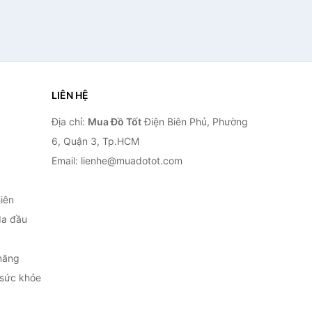
LIÊN HỆ
Địa chỉ:
Mua Đồ Tốt
Điện Biên Phủ, Phường
6, Quận 3, Tp.HCM
Email: lienhe@muadotot.com
iên
da đầu
năng
 sức khỏe