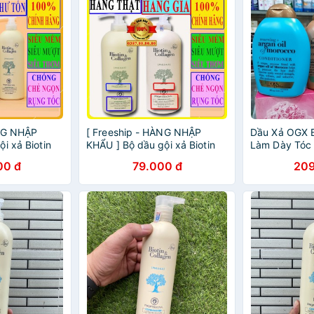
ÀNG NHẬP
[ Freeship - HÀNG NHẬP
Dầu Xả OGX B
i xả Biotin
KHẨU ] Bộ dầu gội xả Biotin
Làm Dày Tóc
i tóc hư tổn/
collagen phục hồi tóc hư tổn/
00 đ
79.000 đ
209
u xả Biotin
Dầu gội Biotin,Dầu xả Biotin
Siêu mượt