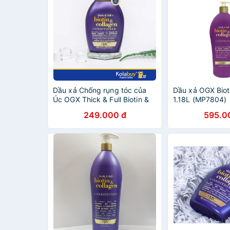
Dầu xả Chống rụng tóc của
Dầu xả OGX Biot
Úc OGX Thick & Full Biotin &
1.18L (MP7804)
Collagen Conditioner 385ml
249.000 đ
595.0