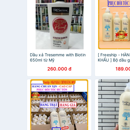
Dầu xả Tresemme with Biotin
[ Freeship - H
650ml từ Mỹ
KHẨU ] Bộ dầu gộ
collagen phục hồ
260.000 đ
189.0
Dầu gội Biotin,Dầ
Siêu mượt