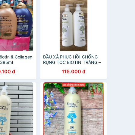
iotin & Collagen
DẦU XẢ PHỤC HỒI CHỐNG
 385ml
RỤNG TÓC BIOTIN TRẮNG –
BIOTIN COLLAGEN
.100 đ
115.000 đ
VOUDIOTY 500ML