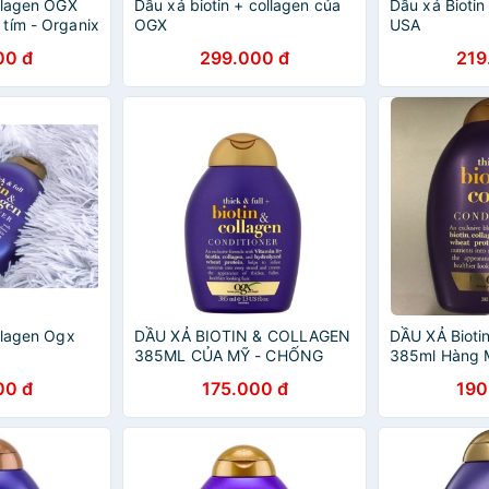
ollagen OGX
Dầu xả biotin + collagen của
Dầu xả Biotin
tím - Organix
OGX
USA
 ( chính
00 đ
299.000 đ
219
llagen Ogx
DẦU XẢ BIOTIN & COLLAGEN
DẦU XẢ Bioti
385ML CỦA MỸ - CHỐNG
385ml Hàng 
RỤNG,KÍCH THÍCH MỌC TÓC
00 đ
175.000 đ
190