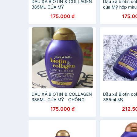
DẦU XẢ BIOTIN & COLLAGEN
Dầu xả biotin c
385ML CỦA MỸ
của Mỹ hộp màu 
Biotin & Collagen
175.000 đ
175.0
hãng)
DẦU XẢ BIOTIN & COLLAGEN
Dầu xả Biotin co
385ML CỦA MỸ - CHỐNG
385ml Mỹ
RỤNG,KÍCH THÍCH
175.000 đ
212.5