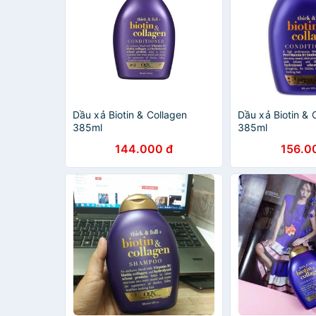
Dầu xả Biotin & Collagen
Dầu xả Biotin & 
385ml
385ml
144.000 đ
156.0