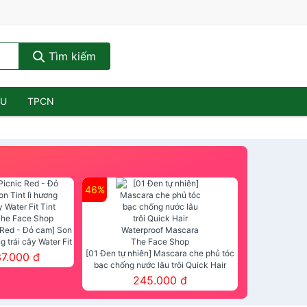
Tìm kiếm
ẦU
TPCN
46%
 Red - Đỏ cam] Son
ng trái cây Water Fit
mt The Face Shop
[01 Đen tự nhiên] Mascara che phủ tóc
37.000 đ
bạc chống nước lâu trôi Quick Hair
Waterproof Mascara The Face Shop
245.000 đ