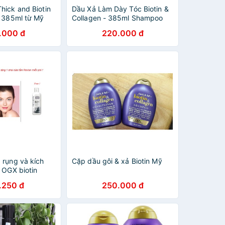
hick and Biotin
Dầu Xả Làm Dày Tóc Biotin &
i 385ml từ Mỹ
Collagen - 385ml Shampoo
Biotin & Collagen
.000 đ
220.000 đ
 rụng và kích
Cặp dầu gôi & xả Biotin Mỹ
 OGX biotin
ollagen Biotin Mỹ
.250 đ
250.000 đ