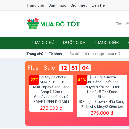
Trang chủ
Danh mục
Giới thiệu
Liên hệ
TRANG CHỦ
DƯỠNG DA
TRANG ĐIỂM
dầu xả biotin collagen của mỹ
Trang chủ
Từ khóa
Flash Sale
12
51
02
22%
42%
Gel tẩy da chết đu đủ
SMART PEELING Mild
[03 Light Brown - Nâu Sáng]
Papaya The Face Shop
Phấn che khuyết điểm tóc
275.000 đ
(150ml)
Quick Hair Puff The Face Shop
275.000 đ