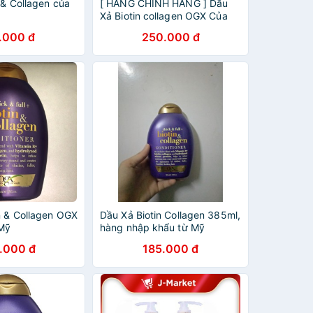
 & Collagen của
[ HÀNG CHÍNH HÃNG ] Dầu
Xả Biotin collagen OGX Của
Mỹ Hộp Màu Tím - Organix
.000 đ
250.000 đ
Biotin & Collagen
n & Collagen OGX
Dầu Xả Biotin Collagen 385ml,
Mỹ
hàng nhập khẩu từ Mỹ
.000 đ
185.000 đ