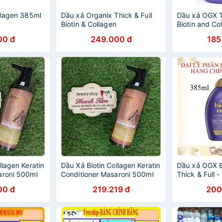
llagen 385ml
Dầu xả Organix Thick & Full
Dầu xả OGX T
Biotin & Collagen
Biotin and Co
CONDITIONER
00 đ
249.000 đ
185
Mỹ
llagen Keratin
Dầu Xả Biotin Collagen Keratin
Dầu xả OGX B
aroni 500ml
Conditioner Masaroni 500ml
Thick & Full 
00 đ
219.219 đ
200