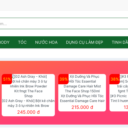
BODY
TÓC
NƯỚC HOA
DỤNG CỤ LÀM ĐẸP
TINH D
51%
39%
38%
Xịt Dưỡng Và Phục Hồi Tóc
[#3 Picnic
[02 Ash Gray - Khói] Bột kẻ chân
Essential Damage Care Hair
Tint lì hươ
mày 3 ô tự nhiên Ink Brow
Mist The Face Shop 150ml
Tint fg
215.000 đ
1
Powder Kit fmgt The Face Shop
245.000 đ