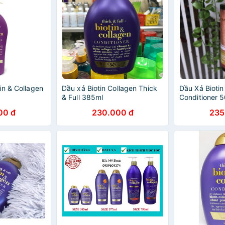
in & Collagen
Dầu xả Biotin Collagen Thick
Dầu Xả Biotin
& Full 385ml
Conditioner 
00 đ
230.000 đ
235