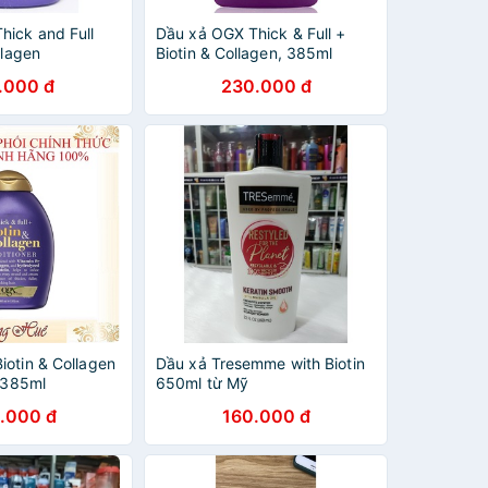
hick and Full
Dầu xả OGX Thick & Full +
llagen
Biotin & Collagen, 385ml
 chai 385ml từ
.000 đ
230.000 đ
iotin & Collagen
Dầu xả Tresemme with Biotin
- 385ml
650ml từ Mỹ
.000 đ
160.000 đ