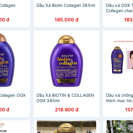
Collagen
Dầu Xả Biotin Collagen 385ml
Dầu xả OGX T
Collagen cha
00 đ
185.000 đ
183
 Collagen OGX
Dầu Xả BIOTIN & COLLAGEN
Dầu xả chống
OGX 385ml
thích mọc tóc
conditioner c
00 đ
218.900 đ
157
(577ml)