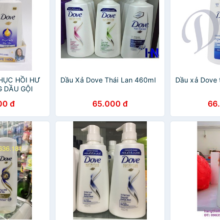
HỤC HỒI HƯ
Dầu Xả Dove Thái Lan 460ml
Dầu xả Dove 
 DẦU GỘI
DOVE
00 đ
65.000 đ
66