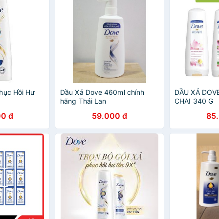
hục Hồi Hư
Dầu Xả Dove 460ml chính
DẦU XẢ DOVE
hãng Thái Lan
CHAI 340 G
0 đ
59.000 đ
85