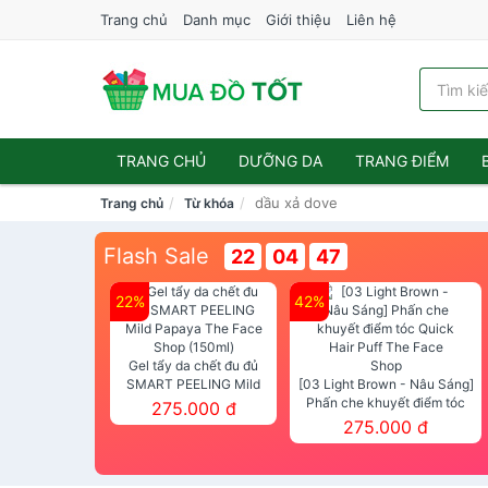
Trang chủ
Danh mục
Giới thiệu
Liên hệ
TRANG CHỦ
DƯỠNG DA
TRANG ĐIỂM
dầu xả dove
Trang chủ
Từ khóa
Flash Sale
22
04
45
22%
42%
Gel tẩy da chết đu đủ
SMART PEELING Mild
[03 Light Brown - Nâu Sáng]
Papaya The Face Shop
Phấn che khuyết điểm tóc
275.000 đ
(150ml)
Quick Hair Puff The Face Shop
275.000 đ