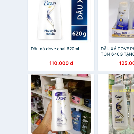
Dầu xả dove chai 620ml
DẦU XẢ DOVE P
TỔN 640G TẶNG
140G/ KEM XẢ 
110.000 đ
125.0