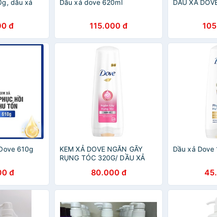
0g, dầu xả
Dầu xả dove 620ml
DẦU XẢ DOV
00 đ
115.000 đ
105
 Dove 610g
KEM XẢ DOVE NGĂN GÃY
Dầu xả Dove
RỤNG TÓC 320G/ DẦU XẢ
DOVE
00 đ
80.000 đ
45