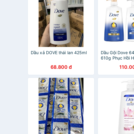
Dầu xả DOVE thái lan 425ml
Dầu Gội Dove 6
610g Phục Hồi 
68.800 đ
110.0