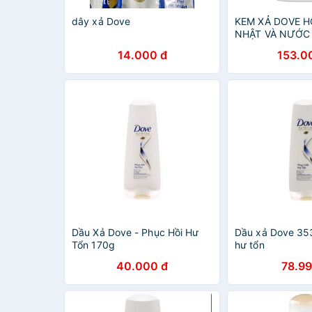
dây xả Dove
KEM XẢ DOVE H
NHẬT VÀ NƯỚC
DẦU XẢ DOVE 
14.000 đ
153.0
NHIÊN
Dầu Xả Dove - Phục Hồi Hư
Dầu xả Dove 35
Tổn 170g
hư tổn
40.000 đ
78.99