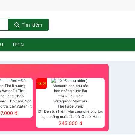
Tìm kiếm
ẦU
TPCN
46%
 Red - Đỏ cam] Son
ng trái cây Water Fit
mt The Face Shop
[01 Đen tự nhiên] Mascara che phủ tóc
37.000 đ
bạc chống nước lâu trôi Quick Hair
Waterproof Mascara The Face Shop
245.000 đ