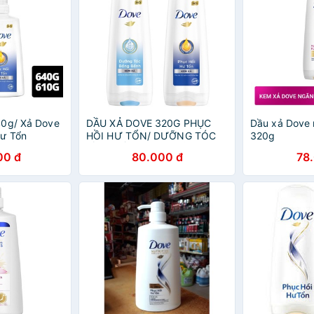
40g/ Xả Dove
DẦU XẢ DOVE 320G PHỤC
Dầu xả Dove 
Hư Tổn
HỒI HƯ TỔN/ DƯỠNG TÓC
320g
BỒNG BỀNH/ KEM XẢ DOVE
00 đ
80.000 đ
78