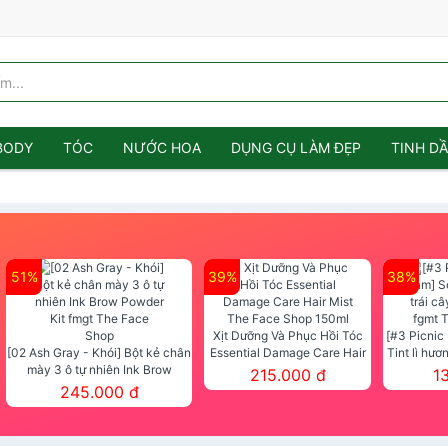
BODY
TÓC
NƯỚC HOA
DỤNG CỤ LÀM ĐẸP
TINH D
51%
39%
38%
Xịt Dưỡng Và Phục Hồi Tóc
[#3 Picnic
[02 Ash Gray - Khói] Bột kẻ chân
Essential Damage Care Hair
Tint lì hươ
mày 3 ô tự nhiên Ink Brow
Mist The Face Shop 150ml
Tint fg
215.000 đ
1
Powder Kit fmgt The Face Shop
245.000 đ