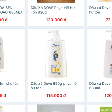
OA SEN
Dầu Xả DOVE Phục Hồi Hư
Dầu xả Dove 
 GẠO 635ML/
Tổn 620g
hư tổn
ÓNG MỀM TỰ
00 đ
120.000 đ
72
3ml cho tóc
Dầu xả Dove 650g phục hồi
Dầu xả Dove 
hư tổn
633ml
9 đ
115.000 đ
120