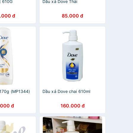
E 610G
Dầu xả Dove Thái
.000 đ
85.000 đ
 170g (MP1344)
Dầu xả Dove chai 610ml
.000 đ
160.000 đ