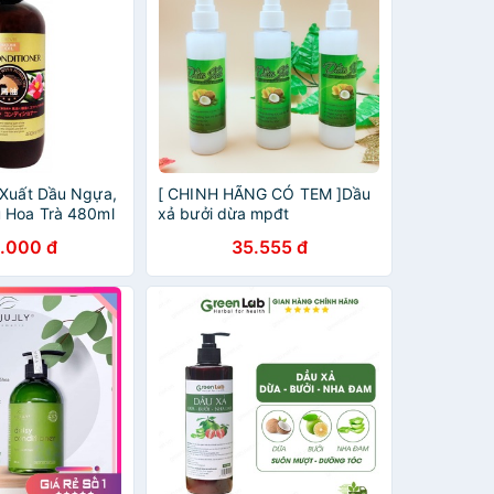
 Xuất Dầu Ngựa,
[ CHINH HÃNG CÓ TEM ]Dầu
 Hoa Trà 480ml
xả bưởi dừa mpđt
.000 đ
35.555 đ