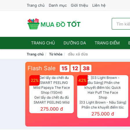
Trang chủ
Danh mục
Giới thiệu
Liên hệ
TRANG CHỦ
DƯỠNG DA
TRANG ĐIỂM
dầu xả dừa
Trang chủ
Từ khóa
Flash Sale
15
12
36
22%
42%
Gel tẩy da chết đu đủ
SMART PEELING Mild
[03 Light Brown - Nâu Sáng]
Papaya The Face Shop
Phấn che khuyết điểm tóc
275.000 đ
(150ml)
Quick Hair Puff The Face Shop
275.000 đ