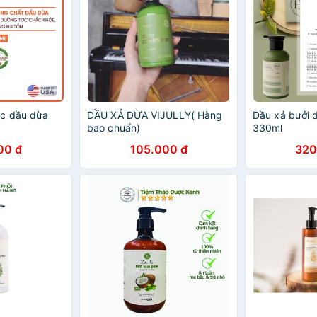
óc dầu dừa
DẦU XẢ DỪA VIJULLY( Hàng
Dầu xả bưởi
bao chuẩn)
330ml
00 đ
105.000 đ
320