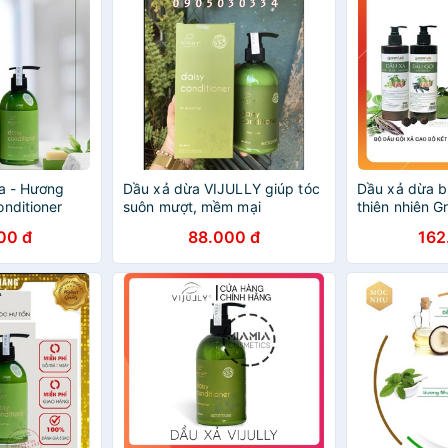
ừa - Hương
Dầu xả dừa VIJULLY giúp tóc
Dầu xả dừa b
onditioner
suôn mượt, mềm mại
thiên nhiên G
00 đ
88.000 đ
162