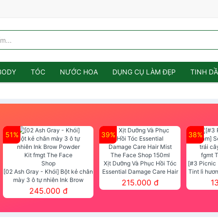
BODY
TÓC
NƯỚC HOA
DỤNG CỤ LÀM ĐẸP
TINH D
51%
39%
38%
Xịt Dưỡng Và Phục Hồi Tóc
[#3 Picnic
[02 Ash Gray - Khói] Bột kẻ chân
Essential Damage Care Hair
Tint lì hươ
mày 3 ô tự nhiên Ink Brow
Mist The Face Shop 150ml
Tint fg
215.000 đ
1
Powder Kit fmgt The Face Shop
245.000 đ