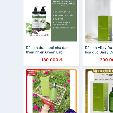
Dầu xả dừa bưởi nha đam
Dầu xả Vijuly D
thiên nhiên Green Lab
hoa cúc Daisy C
280ML
180.000 đ
200.0