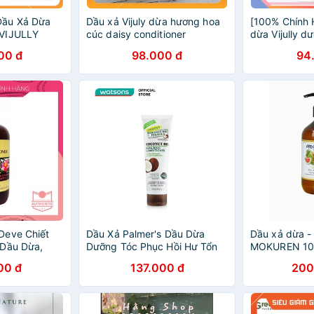
Dầu Xả Dừa
Dầu xả Vijuly dừa hương hoa
[100% Chính 
VIJULLY
cúc daisy conditioner
dừa Vijully d
00 đ
98.000 đ
94
Deve Chiết
Dầu Xả Palmer's Dầu Dừa
Dầu xả dừa -
 Dầu Dừa,
Dưỡng Tóc Phục Hồi Hư Tổn
MOKUREN 100
0ml
250ml
00 đ
137.000 đ
200