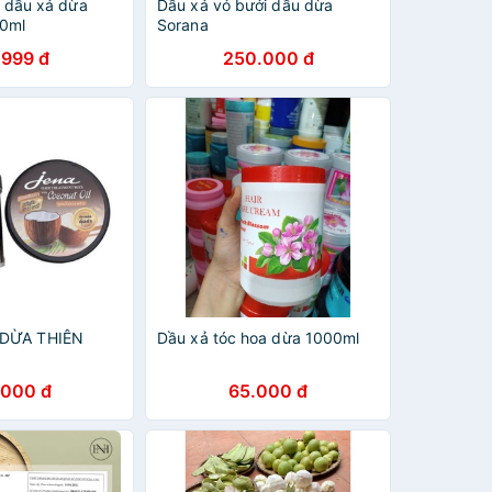
y, dầu xả dừa
Dầu xả vỏ bưởi dầu dừa
80ml
Sorana
.999 đ
250.000 đ
 DỪA THIÊN
Dầu xả tóc hoa dừa 1000ml
.000 đ
65.000 đ