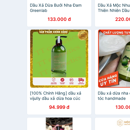
Dầu Xả Dừa Bưởi Nha Đam
Dầu Xả Mộc Nhu
Greenlab
Thiên Nhiên Dầu
Hương Nhu 300
133.000 đ
220.0
[100% Chính Hãng] dầu xả
Dầu xả dừa nha
vijully dầu xả dừa hoa cúc
tóc handmade
date mới
94.999 đ
130.0