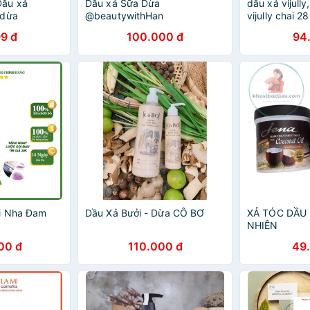
Dầu xả
Dầu xả Sữa Dừa
dầu xả vijull
 dừa
@beautywithHan
vijully chai 2
9 đ
100.000 đ
94
i Nha Đam
Dầu Xả Bưởi - Dừa CÔ BƠ
XẢ TÓC DẦU
NHIÊN
00 đ
110.000 đ
49