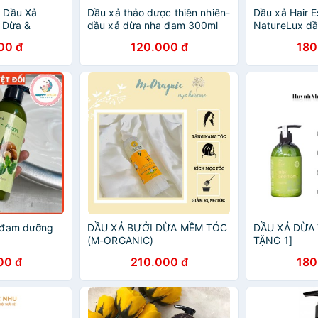
 Dầu Xả
Dầu xả thảo dược thiên nhiên-
Dầu xả Hair 
 Dừa &
dầu xả dừa nha đam 300ml
NatureLux d
ml
nhu
00 đ
120.000 đ
180
 đam dưỡng
DẦU XẢ BƯỞI DỪA MỀM TÓC
DẦU XẢ DỪA 
(M-ORGANIC)
TẶNG 1]
00 đ
210.000 đ
180