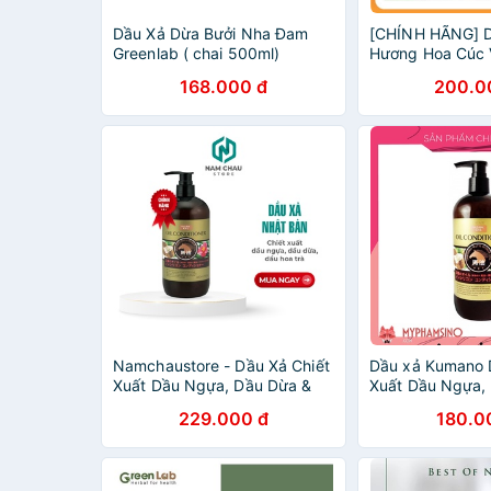
Dầu Xả Dừa Bưởi Nha Đam
[CHÍNH HÃNG] 
Greenlab ( chai 500ml)
Hương Hoa Cúc 
168.000 đ
200.0
Namchaustore - Dầu Xả Chiết
Dầu xả Kumano 
Xuất Dầu Ngựa, Dầu Dừa &
Xuất Dầu Ngựa,
Dầu Hoa Trà Deve
Dầu Hoa Trà 48
229.000 đ
180.0