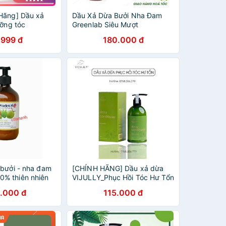
Hãng] Dầu xả
Dầu Xả Dừa Bưởi Nha Đam
ưỡng tóc
Greenlab Siêu Mượt
.999 đ
180.000 đ
 bưởi - nha đam
[CHÍNH HÃNG] Dầu xả dừa
% thiên nhiên
VIJULLY_Phục Hồi Tóc Hư Tổn
.000 đ
115.000 đ