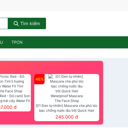
Tìm kiếm
ẦU
TPCN
46%
 Red - Đỏ cam] Son
ng trái cây Water Fit
mt The Face Shop
[01 Đen tự nhiên] Mascara che phủ tóc
37.000 đ
bạc chống nước lâu trôi Quick Hair
Waterproof Mascara The Face Shop
245.000 đ