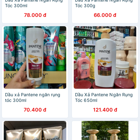
Tóc 300ml
Tóc 300g
78.000 đ
66.000 đ
Dầu xả Pantene ngăn rụng
Dầu Xả Pantene Ngăn Rụng
tóc 300ml
Tóc 650ml
70.400 đ
121.400 đ