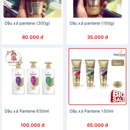
Dầu xả pantene (300g)
Dầu xả pantene (150g)
80.000 đ
35.000 đ
Dầu xả Pantene 650ml
Dầu xả Pantene 150ml
100.000 đ
65.000 đ