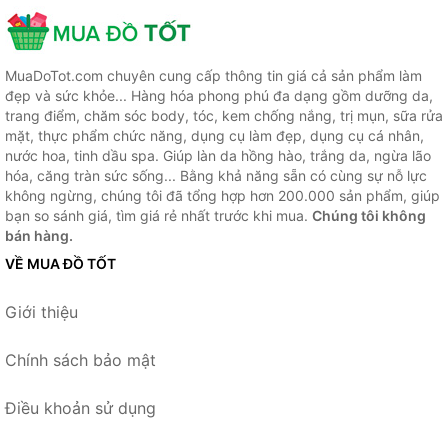
MuaDoTot.com chuyên cung cấp thông tin giá cả sản phẩm làm
đẹp và sức khỏe... Hàng hóa phong phú đa dạng gồm dưỡng da,
trang điểm, chăm sóc body, tóc, kem chống nắng, trị mụn, sữa rửa
mặt, thực phẩm chức năng, dụng cụ làm đẹp, dụng cụ cá nhân,
nước hoa, tinh dầu spa. Giúp làn da hồng hào, trắng da, ngừa lão
hóa, căng tràn sức sống... Bằng khả năng sẵn có cùng sự nỗ lực
không ngừng, chúng tôi đã tổng hợp hơn 200.000 sản phẩm, giúp
bạn so sánh giá, tìm giá rẻ nhất trước khi mua.
Chúng tôi không
bán hàng.
VỀ MUA ĐỒ TỐT
Giới thiệu
Chính sách bảo mật
Điều khoản sử dụng