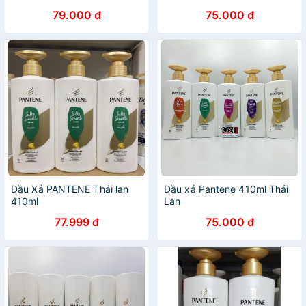
79.000 đ
75.000 đ
Dầu Xả PANTENE Thái lan
Dầu xả Pantene 410ml Thái
410ml
Lan
77.999 đ
75.000 đ