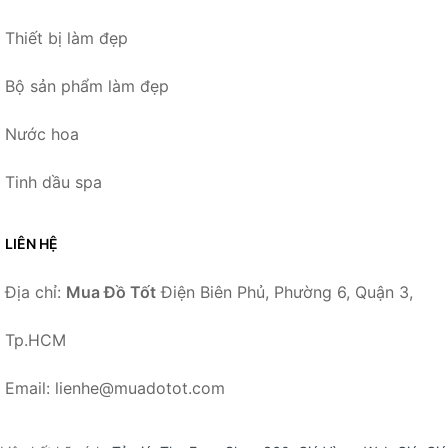
Thiết bị làm đẹp
Bộ sản phẩm làm đẹp
Nước hoa
Tinh dầu spa
LIÊN HỆ
Địa chỉ:
Mua Đồ Tốt
Điện Biên Phủ, Phường 6, Quận 3,
Tp.HCM
Email: lienhe@muadotot.com