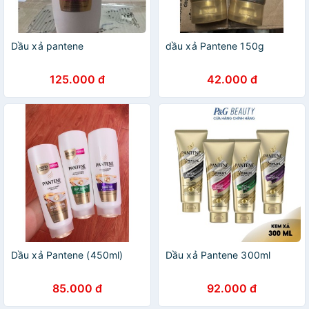
Dầu xả pantene
dầu xả Pantene 150g
125.000 đ
42.000 đ
Dầu xả Pantene (450ml)
Dầu xả Pantene 300ml
85.000 đ
92.000 đ