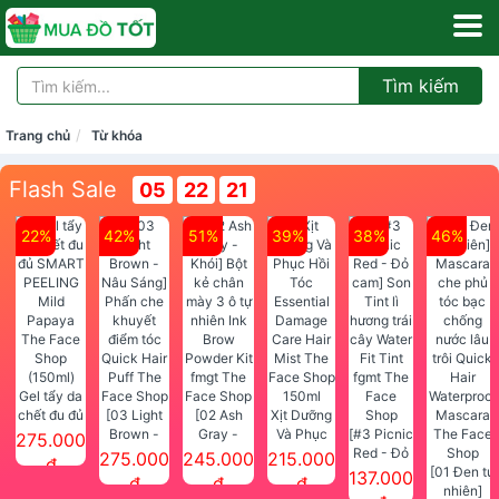
Tìm kiếm
Trang chủ
Từ khóa
Flash Sale
05
22
19
22%
42%
51%
39%
38%
46%
Gel tẩy da
chết đu đủ
[03 Light
[02 Ash
Xịt Dưỡng
SMART
Brown -
Gray -
Và Phục
[#3 Picnic
275.000
PEELING
Nâu Sáng]
Khói] Bột
Hồi Tóc
Red - Đỏ
275.000
245.000
215.000
đ
Mild
Phấn che
kẻ chân
Essential
cam] Son
[01 Đen tự
137.000
đ
đ
đ
Papaya
khuyết
mày 3 ô tự
Damage
Tint lì
nhiên]