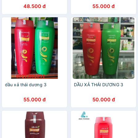
48.500 đ
55.000 đ
dầu xả thái dương 3
DẦU XẢ THÁI DƯƠNG 3
55.000 đ
50.000 đ