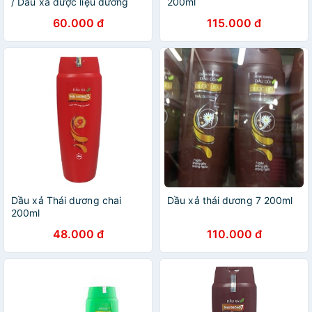
/ Dầu xả dược liệu dưỡng
200ml
tóc Thái Dương 7
60.000 đ
115.000 đ
Dầu xả Thái dương chai
Dầu xả thái dương 7 200ml
200ml
48.000 đ
110.000 đ