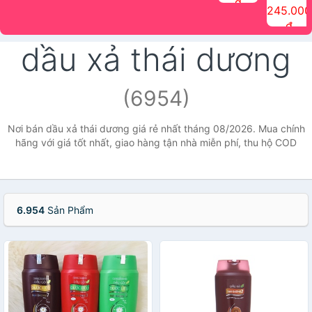
đ
The Face
điểm tóc
nhiên Ink
Care Hair
hương trái
Mascara
245.000
Shop
Quick Hair
Brow
Mist The
cây Water
che phủ
đ
(150ml)
Puff The
Powder Kit
Face Shop
Fit Tint
tóc bạc
Face Shop
fmgt The
150ml
fgmt The
chống
dầu xả thái dương
Face Shop
Face
nước lâu
Shop
trôi Quick
Hair
Waterproof
(6954)
Mascara
The Face
Shop
Nơi bán dầu xả thái dương giá rẻ nhất tháng 08/2026. Mua chính
hãng với giá tốt nhất, giao hàng tận nhà miễn phí, thu hộ COD
6.954
Sản Phẩm