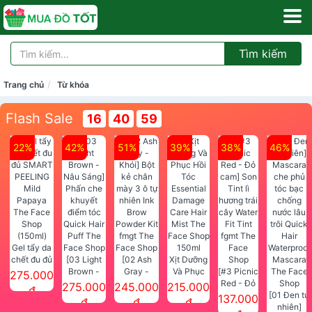
Tìm kiếm
Trang chủ
Từ khóa
Flash Sale
16
40
57
22%
42%
51%
39%
38%
46%
Gel tẩy da
chết đu đủ
[03 Light
[02 Ash
Xịt Dưỡng
SMART
Brown -
Gray -
Và Phục
[#3 Picnic
275.000
PEELING
Nâu Sáng]
Khói] Bột
Hồi Tóc
Red - Đỏ
275.000
245.000
215.000
đ
Mild
Phấn che
kẻ chân
Essential
cam] Son
[01 Đen tự
137.000
đ
đ
đ
Papaya
khuyết
mày 3 ô tự
Damage
Tint lì
nhiên]