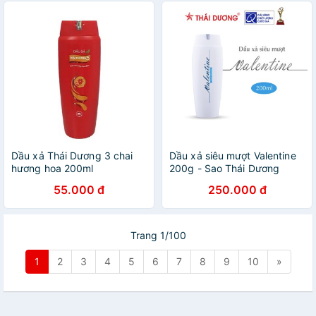
Dầu xả Thái Dương 3 chai
Dầu xả siêu mượt Valentine
hương hoa 200ml
200g - Sao Thái Dương
55.000 đ
250.000 đ
Trang 1/100
1
2
3
4
5
6
7
8
9
10
»