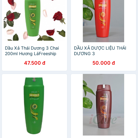
Dầu Xả Thái Dương 3 Chai
DẦU XẢ DƯỢC LIỆU THÁI
200ml Hương LáFreeship
DƯƠNG 3
Sao Thái Dương
47.500 đ
50.000 đ