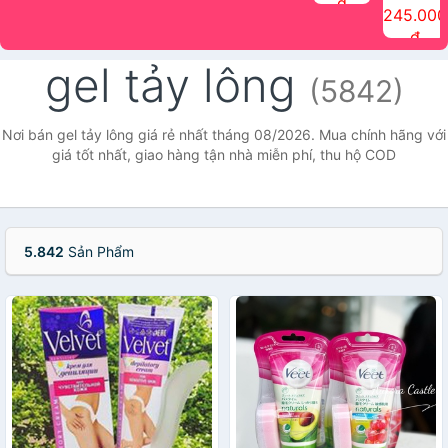
đ
The Face
điểm tóc
nhiên Ink
Care Hair
hương trái
Mascara
245.000
Shop
Quick Hair
Brow
Mist The
cây Water
che phủ
đ
(150ml)
Puff The
Powder Kit
Face Shop
Fit Tint
tóc bạc
Face Shop
fmgt The
150ml
fgmt The
chống
gel tảy lông
Face Shop
Face
nước lâu
(5842)
Shop
trôi Quick
Hair
Waterproof
Nơi bán gel tảy lông giá rẻ nhất tháng 08/2026. Mua chính hãng với
Mascara
giá tốt nhất, giao hàng tận nhà miễn phí, thu hộ COD
The Face
Shop
5.842
Sản Phẩm