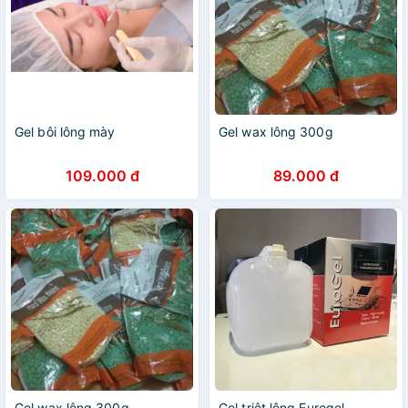
Gel bôi lông mày
Gel wax lông 300g
109.000 đ
89.000 đ
Gel wax lông 300g
Gel triệt lông Eurogel