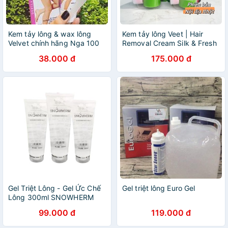
Kem tảy lông & wax lông
Kem tảy lông Veet | Hair
Velvet chính hãng Nga 100
Removal Cream Silk & Fresh
ml .
| dành cho da nhạy cảm
38.000 đ
175.000 đ
Gel Triệt Lông - Gel Ức Chế
Gel triệt lông Euro Gel
Lông 300ml SNOWHERM
99.000 đ
119.000 đ