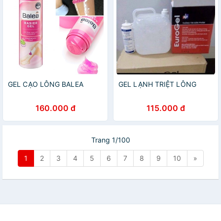
GEL CẠO LÔNG BALEA
GEL LẠNH TRIỆT LÔNG
160.000 đ
115.000 đ
Trang 1/100
1
2
3
4
5
6
7
8
9
10
»