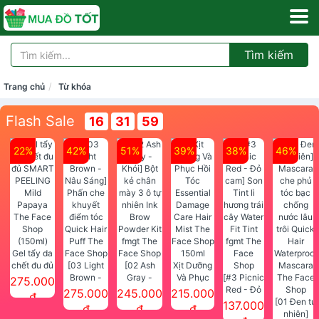
Tìm kiếm
Trang chủ
Từ khóa
Flash Sale
16
31
57
22%
42%
51%
39%
38%
46%
Gel tẩy da
chết đu đủ
[03 Light
[02 Ash
Xịt Dưỡng
SMART
Brown -
Gray -
Và Phục
[#3 Picnic
275.000
PEELING
Nâu Sáng]
Khói] Bột
Hồi Tóc
Red - Đỏ
275.000
245.000
215.000
đ
Mild
Phấn che
kẻ chân
Essential
cam] Son
[01 Đen tự
137.000
đ
đ
đ
Papaya
khuyết
mày 3 ô tự
Damage
Tint lì
nhiên]