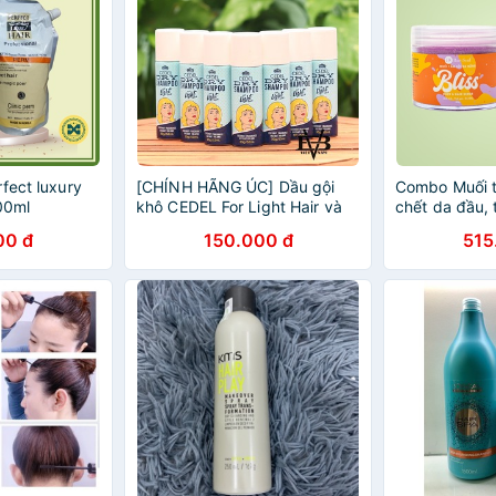
fect luxury
[CHÍNH HÃNG ÚC] Dầu gội
Combo Muối t
00ml
khô CEDEL For Light Hair và
chết da đầu, 
For Dark Hair 30g/52ml cao
BareSoul BLI
00 đ
150.000 đ
515
cấp chính hãng chất lượng ÚC
Scrub 300g 
Hair Scrub 3