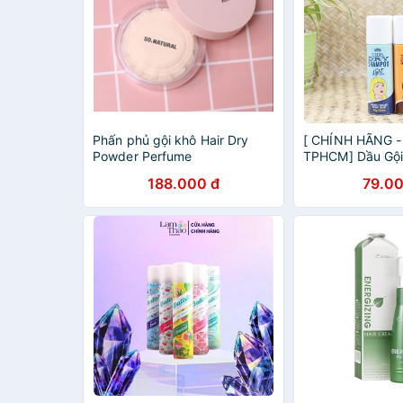
Phấn phủ gội khô Hair Dry
[ CHÍNH HÃNG 
Powder Perfume
TPHCM] Dầu Gội
Dry Shampoo 30
188.000 đ
79.00
Light hair & For 
Hàng Úc cao cấ