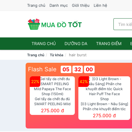
Trang chủ
Danh mục
Giới thiệu
Liên hệ
TRANG CHỦ
DƯỠNG DA
TRANG ĐIỂM
hair burst
Trang chủ
Từ khóa
Flash Sale
05
31
59
22%
42%
Gel tẩy da chết đu đủ
SMART PEELING Mild
[03 Light Brown - Nâu Sáng]
Papaya The Face Shop
Phấn che khuyết điểm tóc
275.000 đ
(150ml)
Quick Hair Puff The Face Shop
275.000 đ