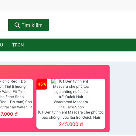
Tìm kiếm
ẦU
TPCN
46%
 Red - Đỏ cam] Son
ng trái cây Water Fit
mt The Face Shop
[01 Đen tự nhiên] Mascara che phủ tóc
37.000 đ
bạc chống nước lâu trôi Quick Hair
Waterproof Mascara The Face Shop
245.000 đ