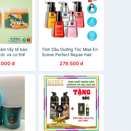
ắm tẩy tế bào
Tinh Dầu Dưỡng Tóc Mise En
tóc và cơ thể
Scene Perfect Repair Hair
SS Body & Hair
.000 đ
279.500 đ
+ FREE Body &
00g