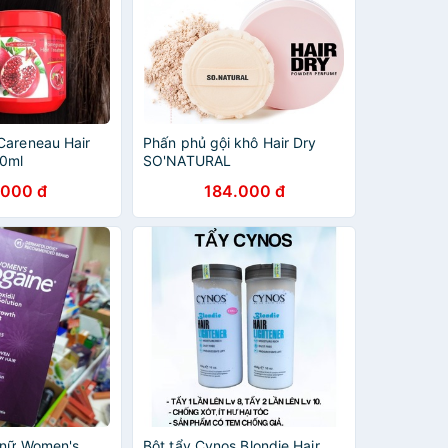
Careneau Hair
Phấn phủ gội khô Hair Dry
00ml
SO'NATURAL
.000 đ
184.000 đ
 nữ Women's
Bột tẩy Cynos Blondie Hair