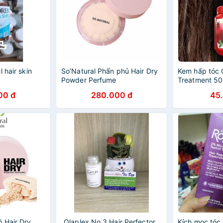
 hair skin
So’Natural Phấn phủ Hair Dry
Kem hấp tóc 
Powder Perfume
Treatment 5
00 đ
280.000 đ
45
ô Hair Dry
_Olaplex No 3 Hair Perfector
Kích mọc tóc