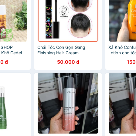
- SHOP
Chải Tóc Con Gọn Gang
Xả Khô Confu
 Khô Cedel
Finishing Hair Cream
Lotion cho tó
g/52ml For
FORCOLOUR
0 đ
50.000 đ
150
Dark Hair -
p