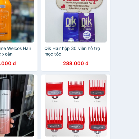
me Welcos Hair
Qik Hair hộp 30 viên hỗ trợ
c xoăn
mọc tóc
.000 đ
288.000 đ