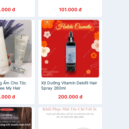
.000 đ
101.000 đ
g Ẩm Cho Tóc
Xịt Dưỡng Vitamin Delofil Hair
ree My Hair
Spray 260ml
rizing
.000 đ
200.000 đ
or Dry Hair