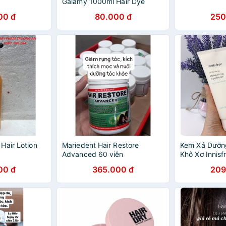
Galamy 1000ml Hair Dye
Cream Hair Oxygen Milk
00 đ
80.000 đ
250
Hair Lotion
Mariedent Hair Restore
Kem Xả Dưỡn
Advanced 60 viên
Khô Xơ Innisf
Recipe Moistu
00 đ
365.000 đ
209
Conditioner F
200ml