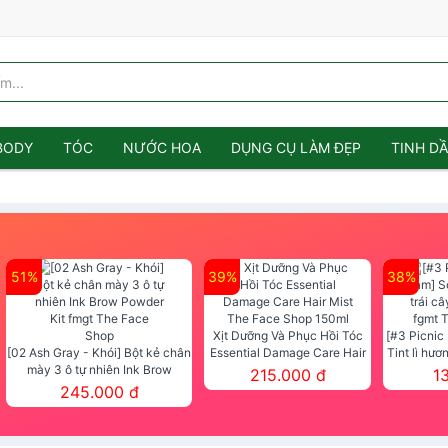
BODY
TÓC
NƯỚC HOA
DỤNG CỤ LÀM ĐẸP
TINH D
51%
39%
38%
Xịt Dưỡng Và Phục Hồi Tóc
[#3 Picnic
[02 Ash Gray - Khói] Bột kẻ chân
Essential Damage Care Hair
Tint lì hươ
mày 3 ô tự nhiên Ink Brow
Mist The Face Shop 150ml
Tint fg
215.000 đ
1
Powder Kit fmgt The Face Shop
245.000 đ