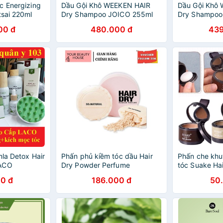
c Energizing
Dầu Gội Khô WEEKEN HAIR
Dầu Gội Khô
tsai 220ml
Dry Shampoo JOICO 255ml
Dry Shampoo
00 đ
480.000 đ
439
la Detox Hair
Phấn phủ kiềm tóc dầu Hair
Phấn che khu
LACO
Dry Powder Perfume
tóc Suake Ha
0 đ
186.000 đ
50