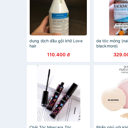
dung dịch dầu gội khô Love
da tóc móng (nail
hair
blackmore)
110.400 đ
329.0
Chải Tóc Mascara Tóc
Phấn phủ gội kh