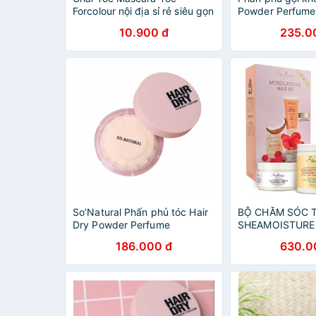
Forcolour nội địa sỉ rẻ siêu gọn
Powder Perfume
gàng tiện lợi Finishing hair
10.900 đ
235.0
cream 13ml makeup hair
So’Natural Phấn phủ tóc Hair
BỘ CHĂM SÓC 
Dry Powder Perfume
SHEAMOISTURE
MOISTURIZING H
186.000 đ
630.0