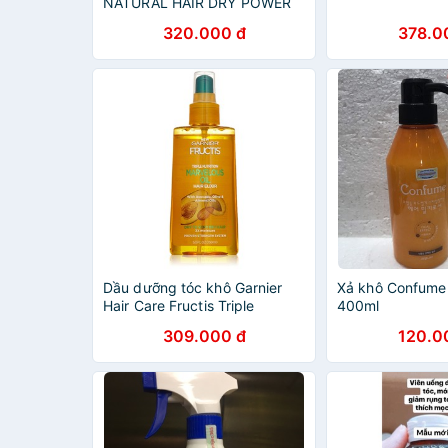
NATURAL HAIR DRY POWER
PERFUME
320.000 đ
378.0
Dầu dưỡng tóc khô Garnier
Xả khô Confume 
Hair Care Fructis Triple
400ml
Nutrition Marvelous Oil Hair
309.000 đ
120.0
Elixir 150ml (Mỹ)