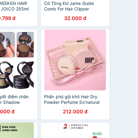
 WEEKEN HAIR
Cữ Tông Đơ Jame Guide
 JOICO 255ml
Comb For Hair Clipper
.799 đ
32.000 đ
yết điểm chân
Phấn phủ gội khô Hair Dry
ir Shadow
Powder Perfume So'natural
.000 đ
212.000 đ