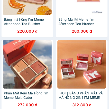
Bảng má hồng I’m Meme
Bảng Má IM Meme I’m
Afteenoon Tea Blusher
Afternoon Tea Blusher
Palette
220.000 đ
280.000 đ
Phấn Mắt Kèm Má Hồng I’m
[HOT] BẢNG PHẤN MẮT VÀ
Meme Multi Cube
MÁ HỒNG 2IN1 I’M MEME
MULTI CUBE
272.000 đ
312.800 đ