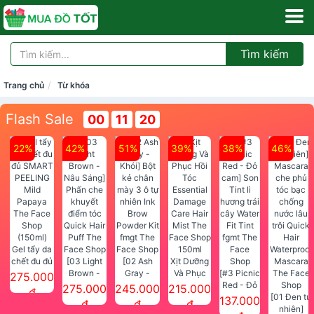
Tìm kiếm
Trang chủ
Từ khóa
Flash Sale
00
11
19
22%
42%
51%
39%
38%
46%
Gel tẩy da
chết đu đủ
[03 Light
[02 Ash
Xịt Dưỡng
SMART
Brown -
Gray -
Và Phục
[#3 Picnic
275.000
PEELING
Nâu Sáng]
Khói] Bột
Hồi Tóc
Red - Đỏ
275.000
245.000
215.000
đ
Mild
Phấn che
kẻ chân
Essential
cam] Son
[01 Đen tự
137.000
đ
đ
đ
Papaya
khuyết
mày 3 ô tự
Damage
Tint lì
nhiên]