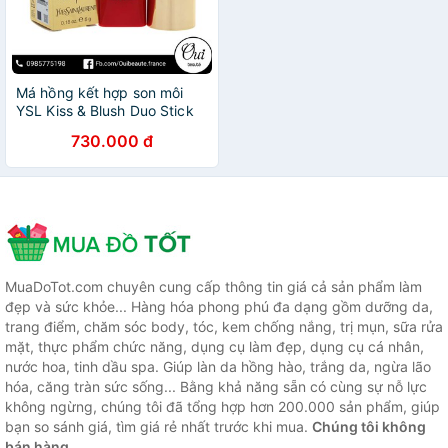
Má hồng kết hợp son môi
YSL Kiss & Blush Duo Stick
From Cute to Devilish
730.000 đ
Ouibeaute
MuaDoTot.com chuyên cung cấp thông tin giá cả sản phẩm làm
đẹp và sức khỏe... Hàng hóa phong phú đa dạng gồm dưỡng da,
trang điểm, chăm sóc body, tóc, kem chống nắng, trị mụn, sữa rửa
mặt, thực phẩm chức năng, dụng cụ làm đẹp, dụng cụ cá nhân,
nước hoa, tinh dầu spa. Giúp làn da hồng hào, trắng da, ngừa lão
hóa, căng tràn sức sống... Bằng khả năng sẵn có cùng sự nỗ lực
không ngừng, chúng tôi đã tổng hợp hơn 200.000 sản phẩm, giúp
bạn so sánh giá, tìm giá rẻ nhất trước khi mua.
Chúng tôi không
bán hàng.