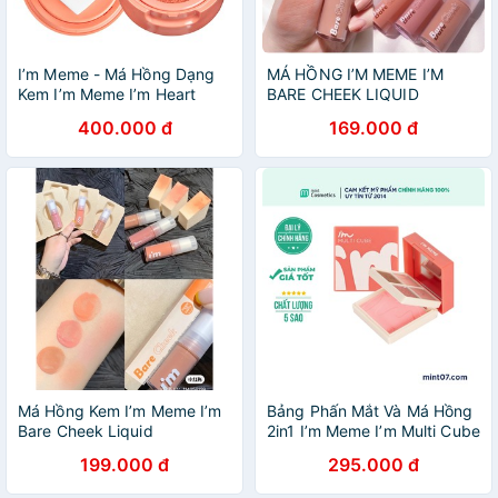
I’m Meme - Má Hồng Dạng
MÁ HỒNG I’M MEME I’M
Kem I’m Meme I’m Heart
BARE CHEEK LIQUID
Stamp Blusher 6g
400.000 đ
169.000 đ
Má Hồng Kem I’m Meme I’m
Bảng Phấn Mắt Và Má Hồng
Bare Cheek Liquid
2in1 I’m Meme I’m Multi Cube
199.000 đ
295.000 đ