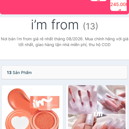
đ
The Face
điểm tóc
nhiên Ink
Care Hair
hương trái
Mascara
245.000
Shop
Quick Hair
Brow
Mist The
cây Water
che phủ
đ
(150ml)
Puff The
Powder Kit
Face Shop
Fit Tint
tóc bạc
Face Shop
fmgt The
150ml
fgmt The
chống
i’m from
Face Shop
Face
nước lâu
(13)
Shop
trôi Quick
Hair
Waterproof
Nơi bán i’m from giá rẻ nhất tháng 08/2026. Mua chính hãng với giá
Mascara
tốt nhất, giao hàng tận nhà miễn phí, thu hộ COD
The Face
Shop
13
Sản Phẩm