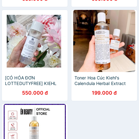
Oil Free Gel Cream
Serum-Infused Water Cream
50ml/125ml
[CÓ HÓA ĐƠN
Toner Hoa Cúc Kiehl's
LOTTEDUTYFREE] KIEHL
Calendula Herbal Extract
Nước thần dưỡng và sáng
Alcohol - Nước Hoa Hồng
550.000 đ
199.000 đ
da Kiehl's CLEARLY
Kiehls Hoa Cúc - Nước Cân
CORRECTIVE T_MENT
Bằng Kiehl
WATER 200ml