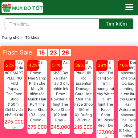
Tìm kiếm
Trang chủ
Từ khóa
Flash Sale
15
23
26
22%
42%
51%
39%
38%
46%
Gel tẩy da
chết đu đủ
[03 Light
[02 Ash
Xịt Dưỡng
SMART
Brown -
Gray -
Và Phục
[#3 Picnic
275.000
PEELING
Nâu Sáng]
Khói] Bột
Hồi Tóc
Red - Đỏ
275.000
245.000
215.000
đ
Mild
Phấn che
kẻ chân
Essential
cam] Son
[01 Đen tự
137.000
đ
đ
đ
Papaya
khuyết
mày 3 ô tự
Damage
Tint lì
nhiên]