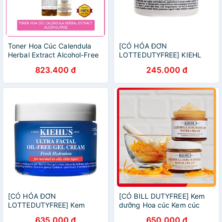
Toner Hoa Cúc Calendula
[CÓ HÓA ĐƠN
Herbal Extract Alcohol-Free
LOTTEDUTYFREE] KIEHL
- Toner cho mẹ bầu Kiehl
Kiehl's Ultra Facial Cream -
823.400 đ
245.000 đ
Kem Dưỡng Ẩm 50ml/125ml
[CÓ HÓA ĐƠN
[CÓ BILL DUTYFREE] Kem
LOTTEDUTYFREE] Kem
dưỡng Hoa cúc Kem cúc
dưỡng ẩm KIEHL Ultra Facial
KIehl Kiehl's Calendula
635.000 đ
650.000 đ