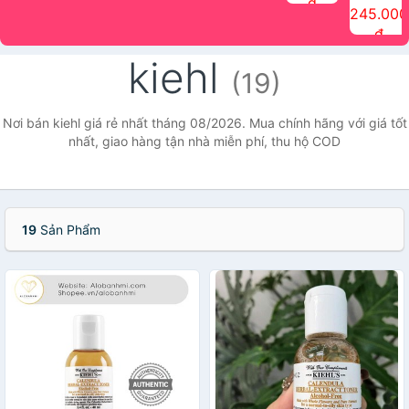
đ
The Face
điểm tóc
nhiên Ink
Care Hair
hương trái
Mascara
245.000
Shop
Quick Hair
Brow
Mist The
cây Water
che phủ
đ
(150ml)
Puff The
Powder Kit
Face Shop
Fit Tint
tóc bạc
Face Shop
fmgt The
150ml
fgmt The
chống
kiehl
Face Shop
Face
nước lâu
(19)
Shop
trôi Quick
Hair
Waterproof
Nơi bán kiehl giá rẻ nhất tháng 08/2026. Mua chính hãng với giá tốt
Mascara
nhất, giao hàng tận nhà miễn phí, thu hộ COD
The Face
Shop
19
Sản Phẩm