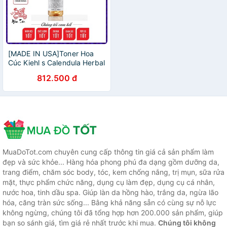
[MADE IN USA]Toner Hoa
Cúc Kiehl s Calendula Herbal
Extract Toner Alcohol -
812.500 đ
Toner Dưỡng Ẩm, Giảm Và
Làm Dịu Sưng Mụn
MuaDoTot.com chuyên cung cấp thông tin giá cả sản phẩm làm
đẹp và sức khỏe... Hàng hóa phong phú đa dạng gồm dưỡng da,
trang điểm, chăm sóc body, tóc, kem chống nắng, trị mụn, sữa rửa
mặt, thực phẩm chức năng, dụng cụ làm đẹp, dụng cụ cá nhân,
nước hoa, tinh dầu spa. Giúp làn da hồng hào, trắng da, ngừa lão
hóa, căng tràn sức sống... Bằng khả năng sẵn có cùng sự nỗ lực
không ngừng, chúng tôi đã tổng hợp hơn 200.000 sản phẩm, giúp
bạn so sánh giá, tìm giá rẻ nhất trước khi mua.
Chúng tôi không