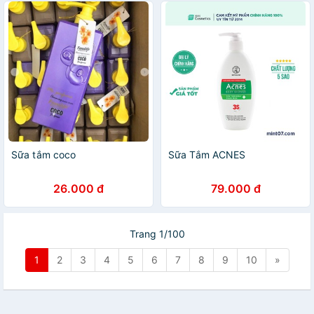
Sữa tắm coco
Sữa Tắm ACNES
26.000 đ
79.000 đ
Trang 1/100
1
2
3
4
5
6
7
8
9
10
»