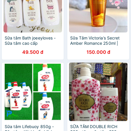
Sữa tắm Bath joeeyloves -
Sữa Tắm Victoria’s Secret
Sữa tắm cao cấp
Amber Romance 250ml |
Sữa tắm nước hoa | Sữa tắm
49.500 đ
150.000 đ
trắng da
Sữa tắm Lifebuoy 850g -
SỮA TẮM DOUBLE RICH