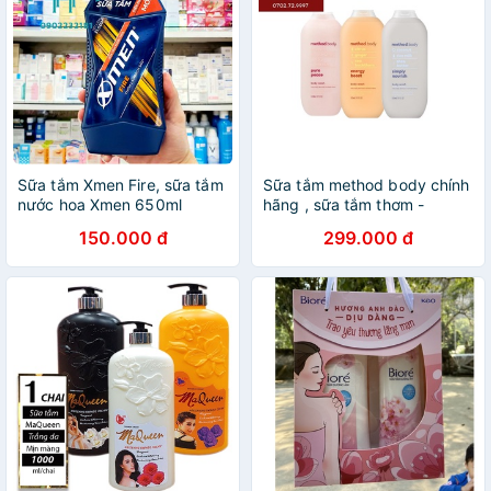
Sữa tắm Xmen Fire, sữa tắm
Sữa tắm method body chính
nước hoa Xmen 650ml
hãng , sữa tắm thơm -
Cosmetic999
150.000 đ
299.000 đ