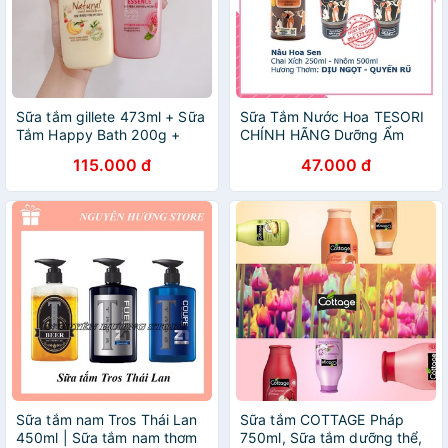
Sữa tắm gillete 473ml + Sữa
Sữa Tắm Nước Hoa TESORI
Tắm Happy Bath 200g +
CHÍNH HÃNG Dưỡng Ẩm
sữa tắm Zest
Trắng Da, sữa tắm Ý, Sữa
115.000 đ
47.000 đ
tắm thảo mộc, Sữa tắm Hoa
Sen, Sữa tắm Rồng Đỏ
Sữa tắm nam Tros Thái Lan
Sữa tắm COTTAGE Pháp
450ml | Sữa tắm nam thơm
750ml, Sữa tắm dưỡng thể,