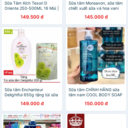
Sữa Tắm Xích Tesori D
Sữa tắm Monsavon, sữa tắm
Oriente 250-500ML 16 Mùi |
chiết xuất sữa và hoa vani
Sữa Tắm Nước Hoa, Dưỡng
Monsavon 1000ml
149.500 đ
145.000 đ
Ẩm, Sữa Tắm Lưu Hương,
Sữa Tắm Trắng Da
Sữa tắm Enchanteur
Sữa tắm CHÍNH HÃNG sữa
Delightful 650g tặng túi sữa
tắm nam COOL BODY SOAP
tắm 200g
149.000 đ
150.000 đ