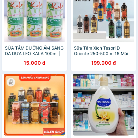
SỮA TẮM DƯỠNG ẨM SÁNG
Sữa Tắm Xích Tesori D
DA DƯA LEO KALA 100ml |
Oriente 250-500ml 16 Mùi |
SỮA TẮM DƯA LEO| SỮA
Sữa Tắm Nước Hoa, Dưỡng
15.000 đ
199.000 đ
TẮM THƠM LÂU | SỮA TẮM
Ẩm, Sữa Tắm Lưu Hương,
NƯỚC HOA famimark.com
Sữa Tắm Trắng Da