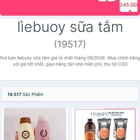
đ
The Face
điểm tóc
nhiên Ink
Care Hair
hương trái
Mascara
245.000
Shop
Quick Hair
Brow
Mist The
cây Water
che phủ
đ
(150ml)
Puff The
Powder Kit
Face Shop
Fit Tint
tóc bạc
Face Shop
fmgt The
150ml
fgmt The
chống
lìebuoy sữa tắm
Face Shop
Face
nước lâu
Shop
trôi Quick
Hair
Waterproof
(19517)
Mascara
The Face
Shop
Nơi bán lìebuoy sữa tắm giá rẻ nhất tháng 08/2026. Mua chính hãng
với giá tốt nhất, giao hàng tận nhà miễn phí, thu hộ COD
19.517
Sản Phẩm