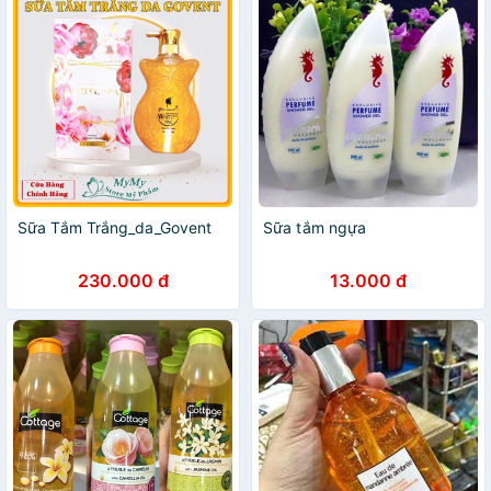
Sữa Tắm Trắng_da_Govent
Sữa tắm ngựa
230.000 đ
13.000 đ