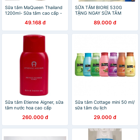
Sữa tắm MaQueen Thailand
SỮA TẮM BIORE 530G
1200ml- Sữa tắm cao cấp -
TẶNG NGAY SỮA TẮM
dathang1688
BIORE 200G
49.168 đ
89.000 đ
Sữa tắm Etienne Aigner, sữa
Sữa tắm Cottage mini 50 ml/
tắm nước hoa cao cấp
sữa tắm du lịch
260.000 đ
29.000 đ