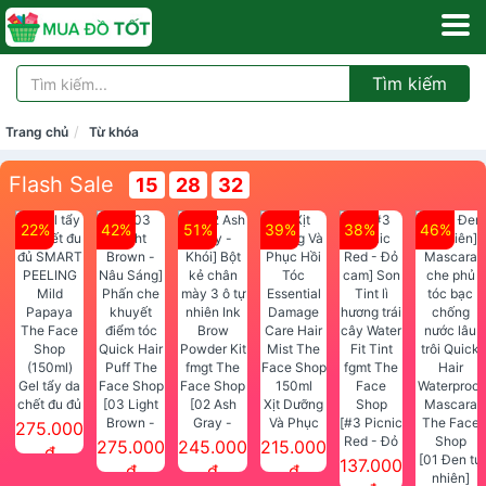
Tìm kiếm
Trang chủ
Từ khóa
Flash Sale
15
28
30
22%
42%
51%
39%
38%
46%
Gel tẩy da
chết đu đủ
[03 Light
[02 Ash
Xịt Dưỡng
SMART
Brown -
Gray -
Và Phục
[#3 Picnic
275.000
PEELING
Nâu Sáng]
Khói] Bột
Hồi Tóc
Red - Đỏ
275.000
245.000
215.000
đ
Mild
Phấn che
kẻ chân
Essential
cam] Son
[01 Đen tự
137.000
đ
đ
đ
Papaya
khuyết
mày 3 ô tự
Damage
Tint lì
nhiên]