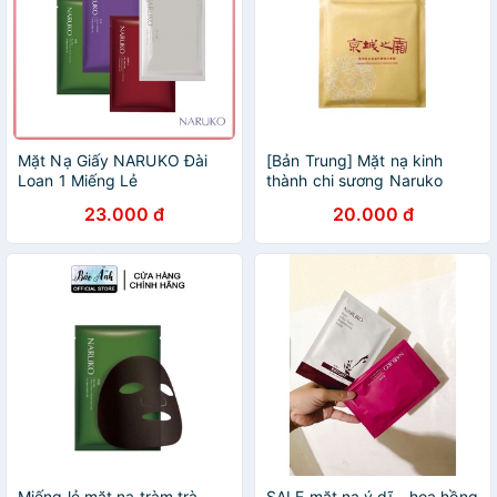
Mặt Nạ Giấy NARUKO Đài
[Bản Trung] Mặt nạ kinh
Loan 1 Miếng Lẻ
thành chi sương Naruko
23.000 đ
20.000 đ
Miếng lẻ mặt nạ tràm trà
SALE mặt nạ ý dĩ - hoa hồng