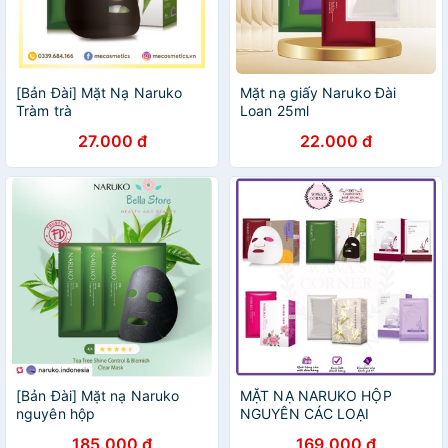
[Bản Đài] Mặt Nạ Naruko
Mặt nạ giấy Naruko Đài
Tràm trà
Loan 25ml
27.000 đ
22.000 đ
[Bản Đài] Mặt nạ Naruko
MẶT NẠ NARUKO HỘP
nguyên hộp
NGUYÊN CÁC LOẠI
185.000 đ
169.000 đ