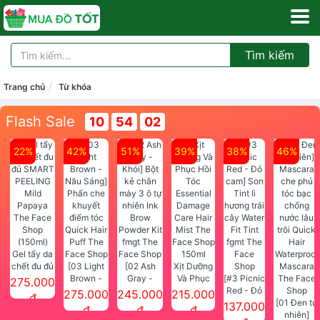
Tìm kiếm
Trang chủ
Từ khóa
Flash Sale
10
54
01
22%
42%
51%
39%
38%
46%
Gel tẩy da
chết đu đủ
[03 Light
[02 Ash
Xịt Dưỡng
SMART
Brown -
Gray -
Và Phục
[#3 Picnic
275.000
PEELING
Nâu Sáng]
Khói] Bột
Hồi Tóc
Red - Đỏ
275.000
245.000
215.000
đ
Mild
Phấn che
kẻ chân
Essential
cam] Son
[01 Đen tự
137.000
đ
đ
đ
Papaya
khuyết
mày 3 ô tự
Damage
Tint lì
nhiên]