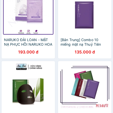
NARUKO ĐÀI LOAN - MẶT
[Bản Trung] Combo 10
NẠ PHỤC HỒI NARUKO HOA
miếng mặt nạ Thuỷ Tiên
THỦY TIÊN NARCISSUS
Naruko
193.000 đ
135.000 đ
REPAIRING MASK HỘP
NGUYÊN