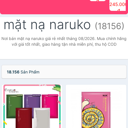
đ
The Face
điểm tóc
nhiên Ink
Care Hair
hương trái
Mascara
245.000
Shop
Quick Hair
Brow
Mist The
cây Water
che phủ
đ
(150ml)
Puff The
Powder Kit
Face Shop
Fit Tint
tóc bạc
Face Shop
fmgt The
150ml
fgmt The
chống
mặt nạ naruko
Face Shop
Face
nước lâu
(18156)
Shop
trôi Quick
Hair
Waterproof
Nơi bán mặt nạ naruko giá rẻ nhất tháng 08/2026. Mua chính hãng
Mascara
với giá tốt nhất, giao hàng tận nhà miễn phí, thu hộ COD
The Face
Shop
18.156
Sản Phẩm