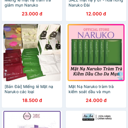
giảm mụn Naruko
Naruko Đài
23.000 đ
12.000 đ
[Bản Đài] Miếng lẻ Mặt nạ
Mặt Nạ Naruko tràm trà
Naruko các loại
kiểm soát dầu và mụn
Naruko Tea Tree 26ml (Bản
18.500 đ
24.000 đ
Đài)