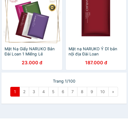
Mặt Nạ Giấy NARUKO Bản
Mặt nạ NARUKO Ý Dĩ bản
Đài Loan 1 Miếng Lẻ
nội địa Đài Loan
23.000 đ
187.000 đ
Trang 1/100
1
2
3
4
5
6
7
8
9
10
»