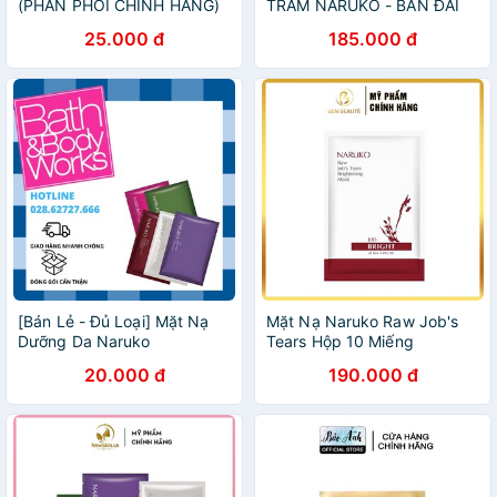
(PHÂN PHỐI CHÍNH HÃNG)
TRÀM NARUKO - BẢN ĐÀI
25.000 đ
185.000 đ
[Bán Lẻ - Đủ Loại] Mặt Nạ
Mặt Nạ Naruko Raw Job's
Dưỡng Da Naruko
Tears Hộp 10 Miếng
20.000 đ
190.000 đ