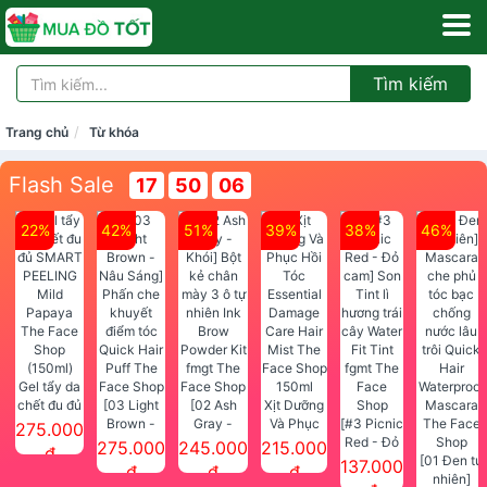
Tìm kiếm
Trang chủ
Từ khóa
Flash Sale
17
50
06
22%
42%
51%
39%
38%
46%
Gel tẩy da
chết đu đủ
[03 Light
[02 Ash
Xịt Dưỡng
SMART
Brown -
Gray -
Và Phục
[#3 Picnic
275.000
PEELING
Nâu Sáng]
Khói] Bột
Hồi Tóc
Red - Đỏ
275.000
245.000
215.000
đ
Mild
Phấn che
kẻ chân
Essential
cam] Son
[01 Đen tự
137.000
đ
đ
đ
Papaya
khuyết
mày 3 ô tự
Damage
Tint lì
nhiên]