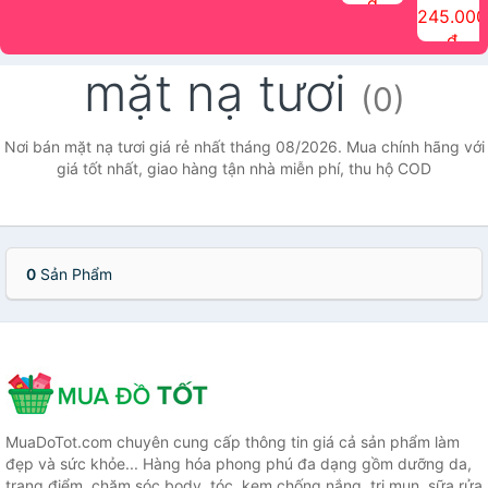
đ
The Face
điểm tóc
nhiên Ink
Care Hair
hương trái
Mascara
245.000
Shop
Quick Hair
Brow
Mist The
cây Water
che phủ
đ
(150ml)
Puff The
Powder Kit
Face Shop
Fit Tint
tóc bạc
Face Shop
fmgt The
150ml
fgmt The
chống
mặt nạ tươi
Face Shop
Face
nước lâu
(0)
Shop
trôi Quick
Hair
Waterproof
Nơi bán mặt nạ tươi giá rẻ nhất tháng 08/2026. Mua chính hãng với
Mascara
giá tốt nhất, giao hàng tận nhà miễn phí, thu hộ COD
The Face
Shop
0
Sản Phẩm
MuaDoTot.com chuyên cung cấp thông tin giá cả sản phẩm làm
đẹp và sức khỏe... Hàng hóa phong phú đa dạng gồm dưỡng da,
trang điểm, chăm sóc body, tóc, kem chống nắng, trị mụn, sữa rửa