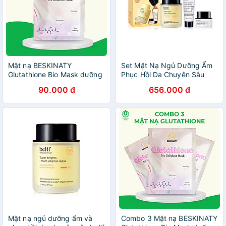
Mặt nạ BESKINATY
Set Mặt Nạ Ngủ Dưỡng Ẩm
Glutathione Bio Mask dưỡng
Phục Hồi Da Chuyên Sâu
sáng phục hồi da cao cấp
Belif Multi Vitamin Mask
90.000 đ
656.000 đ
Hàn Quốc
Mặt nạ ngủ dưỡng ẩm và
Combo 3 Mặt nạ BESKINATY