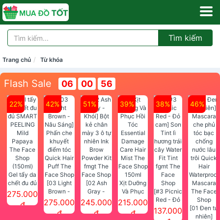
Tìm kiếm
Trang chủ
Từ khóa
Flash Sale
06
00
56
22%
42%
51%
39%
38%
46%
Gel tẩy da
chết đu đủ
[03 Light
[02 Ash
Xịt Dưỡng
SMART
Brown -
Gray -
Và Phục
[#3 Picnic
275.000
PEELING
Nâu Sáng]
Khói] Bột
Hồi Tóc
Red - Đỏ
275.000
245.000
215.000
đ
Mild
Phấn che
kẻ chân
Essential
cam] Son
[01 Đen tự
137.000
đ
đ
đ
Papaya
khuyết
mày 3 ô tự
Damage
Tint lì
nhiên]