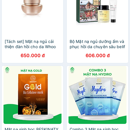
[Tách set] Mặt nạ ngủ cải
Bộ Mặt nạ ngủ dưỡng ẩm và
thiện đàn hồi cho da Whoo
phục hồi da chuyên sâu belif
CYD Regenerating
Multi Vitamin Mask set
650.000 đ
606.000 đ
Overnight Mask 25ml
Mặt nạ sinh học BESKINATY
Combo 3 Mặt nạ sinh học