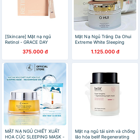
[Skincare] Mặt nạ ngủ
Mặt Nạ Ngủ Trắng Da Ohui
Retinol - GRACE DAY
Extreme White Sleeping
RETINOL SLEEPING MASK
Mask 100ml
375.000 đ
1.125.000 đ
MẶT NẠ NGỦ CHIẾT XUẤT
Mặt nạ ngủ tái sinh và chống
HOA CÚC SLEEPING MASK -
lão hóa belif Regenerating