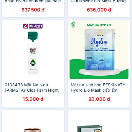
phục hồi da chuyên sâu belif
Glutathione Bio Mask dưỡng
Multi Vitamin Mask
sáng phục hồi da cao cấp
637.500 đ
636.000 đ
0133438 Mặt Nạ Ngủ
Mặt nạ sinh học BESKINATY
FARMSTAY Cica Farm Night
Hydro Bio Mask cấp ẩm
Repair Sleeping Mask Phục
chuyên sâu cho da Hàn
15.000 đ
90.000 đ
Hồi Da Gói 10g
Quốc