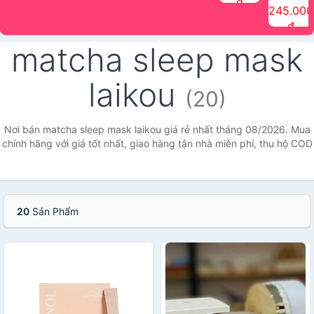
đ
The Face
điểm tóc
nhiên Ink
Care Hair
hương trái
Mascara
245.000
Shop
Quick Hair
Brow
Mist The
cây Water
che phủ
đ
(150ml)
Puff The
Powder Kit
Face Shop
Fit Tint
tóc bạc
Face Shop
fmgt The
150ml
fgmt The
chống
matcha sleep mask
Face Shop
Face
nước lâu
Shop
trôi Quick
Hair
laikou
Waterproof
(20)
Mascara
The Face
Shop
Nơi bán matcha sleep mask laikou giá rẻ nhất tháng 08/2026. Mua
chính hãng với giá tốt nhất, giao hàng tận nhà miễn phí, thu hộ COD
20
Sản Phẩm