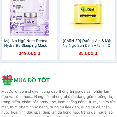
Mặt Nạ Ngủ Neré Derma
[GARNIER] Dưỡng Ẩm & Mặt
Hydra B5 Sleeping Mask
Nạ Ngủ Ban Đêm Vitamin C
30g - Phục hồi da, Cấp ẩm
2 Trong 1, Giúp Trắng Da Mờ
349.000 đ
85.000 đ
chuyên sâu, Làm dịu da,
Thâm Bright Complete
Dưỡng sáng da
Sleeping Mask 50/18ml
MuaDoTot.com chuyên cung cấp thông tin giá cả sản phẩm làm
đẹp và sức khỏe... Hàng hóa phong phú đa dạng gồm dưỡng da,
trang điểm, chăm sóc body, tóc, kem chống nắng, trị mụn, sữa rửa
mặt, thực phẩm chức năng, dụng cụ làm đẹp, dụng cụ cá nhân,
nước hoa, tinh dầu spa. Giúp làn da hồng hào, trắng da, ngừa lão