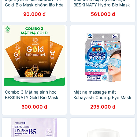
Gold Bio Mask chống lão hóa
BESKINATY Hydro Bio Mask
phục hồi da hiệu quả Hàn
cấp ẩm chuyên sâu cho da
90.000 đ
561.000 đ
Quốc
Hàn Quốc
Combo 3 Mặt nạ sinh học
Mặt nạ massage mắt
BESKINATY Gold Bio Mask
Kobayashi Cooling Eye Mask
chống lão hóa phục hồi da
hương bạc hà dễ chịu, thư
600.000 đ
295.000 đ
hiệu quả Hàn Quốc
giãn đôi mắt Nhật Bản 5
miếng