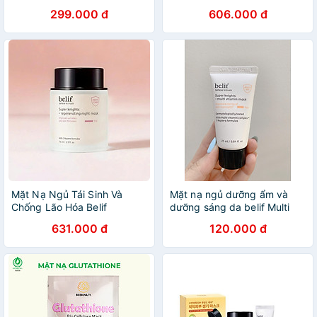
HELICHRYSUM KN BEAUTY
Mask 75ml
299.000 đ
606.000 đ
50G
Mặt Nạ Ngủ Tái Sinh Và
Mặt nạ ngủ dưỡng ẩm và
Chống Lão Hóa Belif
dưỡng sáng da belif Multi
Regenerating Mask 75ml
Vitamin Mask 25ml mini
631.000 đ
120.000 đ