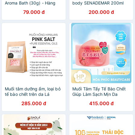
Aroma Bath (30g) - Hàng
body SENADEMAR 200ml
chính hãng
trắng da,sáng mịn hạn 2027
79.000 đ
200.000 đ
Muối tắm dưỡng ẩm, loại bỏ
Muối Tắm Tẩy Tế Bào Chết
tế bào chết trên da Lá
Giúp Làm Sạch Mịn Da
House Himalaya Pink Salt
Pelican Soap Pelican Hip
285.000 đ
415.000 đ
1kg
Care Body Soap Scrub