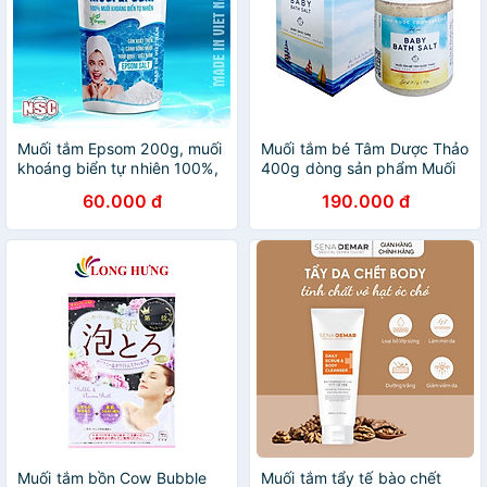
Muối tắm Epsom 200g, muối
Muối tắm bé Tâm Dược Thảo
khoáng biển tự nhiên 100%,
400g dòng sản phẩm Muối
giảm đau xương khớp, thoái
tắm bé thảo dược mới nhất
60.000 đ
190.000 đ
hóa, thoát vị, làm mờ vết
của HTX Sinh Dược
thâm, chữa viêm da, nang
lông mụn nhọt
Muối tắm bồn Cow Bubble
Muối tắm tẩy tế bào chết