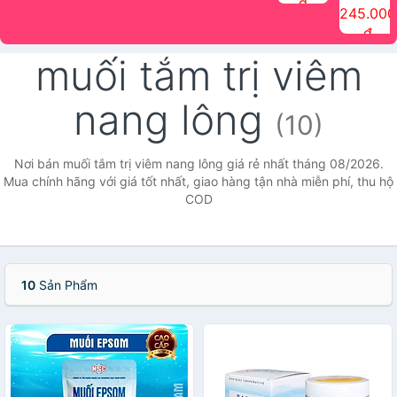
đ
The Face
điểm tóc
nhiên Ink
Care Hair
hương trái
Mascara
245.000
Shop
Quick Hair
Brow
Mist The
cây Water
che phủ
đ
(150ml)
Puff The
Powder Kit
Face Shop
Fit Tint
tóc bạc
Face Shop
fmgt The
150ml
fgmt The
chống
muối tắm trị viêm
Face Shop
Face
nước lâu
Shop
trôi Quick
Hair
nang lông
Waterproof
(10)
Mascara
The Face
Shop
Nơi bán muối tắm trị viêm nang lông giá rẻ nhất tháng 08/2026.
Mua chính hãng với giá tốt nhất, giao hàng tận nhà miễn phí, thu hộ
COD
10
Sản Phẩm