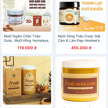
Muối Ngâm Chân Thảo
Muối Xông Thảo Dược GIải
Dược, Muối Hồng Hymalaya,
Cảm & Làm Đẹp Heebee's
Giảm Đau Nhức Chân, Lưu
100G
119.000 đ
455.000 đ
Thông Máu,Giúp Ngủ Ngon