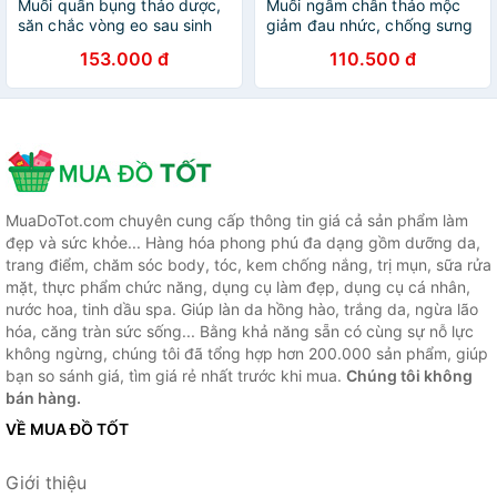
Muối quấn bụng thảo dược,
Muối ngâm chân thảo mộc
săn chắc vòng eo sau sinh
giảm đau nhức, chống sưng
Wonmom 1Kg
phù, thơm tho bàn chân và
153.000 đ
110.500 đ
thư giãn cơ thể Wonmom
350g
MuaDoTot.com chuyên cung cấp thông tin giá cả sản phẩm làm
đẹp và sức khỏe... Hàng hóa phong phú đa dạng gồm dưỡng da,
trang điểm, chăm sóc body, tóc, kem chống nắng, trị mụn, sữa rửa
mặt, thực phẩm chức năng, dụng cụ làm đẹp, dụng cụ cá nhân,
nước hoa, tinh dầu spa. Giúp làn da hồng hào, trắng da, ngừa lão
hóa, căng tràn sức sống... Bằng khả năng sẵn có cùng sự nỗ lực
không ngừng, chúng tôi đã tổng hợp hơn 200.000 sản phẩm, giúp
bạn so sánh giá, tìm giá rẻ nhất trước khi mua.
Chúng tôi không
bán hàng.
VỀ MUA ĐỒ TỐT
Giới thiệu