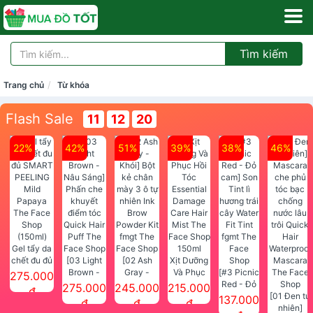
Tìm kiếm
Trang chủ
Từ khóa
Flash Sale
11
12
20
22%
42%
51%
39%
38%
46%
Gel tẩy da
chết đu đủ
[03 Light
[02 Ash
Xịt Dưỡng
SMART
Brown -
Gray -
Và Phục
[#3 Picnic
275.000
PEELING
Nâu Sáng]
Khói] Bột
Hồi Tóc
Red - Đỏ
275.000
245.000
215.000
đ
Mild
Phấn che
kẻ chân
Essential
cam] Son
[01 Đen tự
137.000
đ
đ
đ
Papaya
khuyết
mày 3 ô tự
Damage
Tint lì
nhiên]