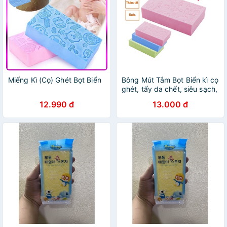
Miếng Kì (Cọ) Ghét Bọt Biển
Bông Mút Tắm Bọt Biển kì cọ
ghét, tẩy da chết, siêu sạch,
siêu mềm mại Vie beauté
12.990 đ
13.000 đ