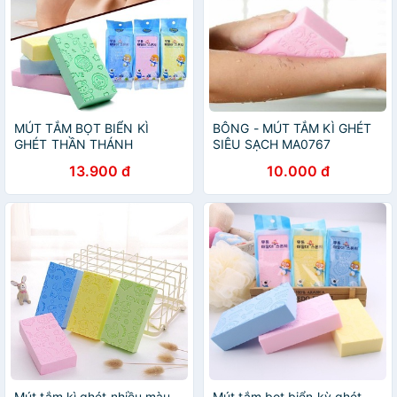
MÚT TẮM BỌT BIỂN KÌ
BÔNG - MÚT TẮM KÌ GHÉT
GHÉT THẦN THÁNH
SIÊU SẠCH MA0767
13.900 đ
10.000 đ
Mút tắm kì ghét nhiều màu
Mút tắm bọt biển kỳ ghét