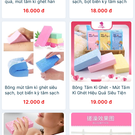
quả, mút tắm kì ghét hàn
sạch, bọt biển kỳ tắm sạch
quốc an toàn dịu nhẹ da
ghét
16.000 đ
18.000 đ
Bông mút tắm kì ghét siêu
Bông Tắm Kì Ghét - Mút Tắm
sạch, bọt biển kỳ tắm sạch
Kì Ghét Hiệu Quả Siêu Tiện
ghét
Lợi
12.000 đ
19.000 đ