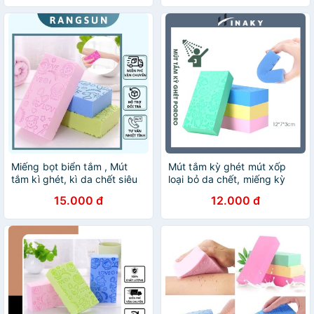
Miếng bọt biển tắm , Mút
Mút tắm kỳ ghét mút xốp
tắm kì ghét, kì da chết siêu
loại bỏ da chết, miếng kỳ
sach, mút kì ghét, bông tắm
ghét hiệu quả
15.000 đ
12.000 đ
kì ghét,bông kì ghét