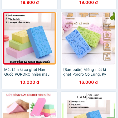
19.900 đ
19.000 đ
Mút tắm kì cọ ghét Hàn
[Bán buôn] Miếng mút kì
Quốc PORORO nhiều màu
ghét Pororo Cọ Lưng, Kỳ
dễ thương để lựa chọn
Tay, Cọ Chân, Tẩy Bùn Đất,
10.000 đ
16.000 đ
Tẩy Da Chết