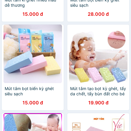
dễ thương
siêu sạch
15.000 đ
28.000 đ
Mút tắm bọt biển kỳ ghét
Mút tắm tạo bọt kỳ ghét, tẩy
siêu sạch
da chết, tẩy bùn đất cho bé
và người lớn - Bông tắm,
15.000 đ
19.900 đ
mút kỳ tay, cọ lưng, cọ chân
siêu sạch