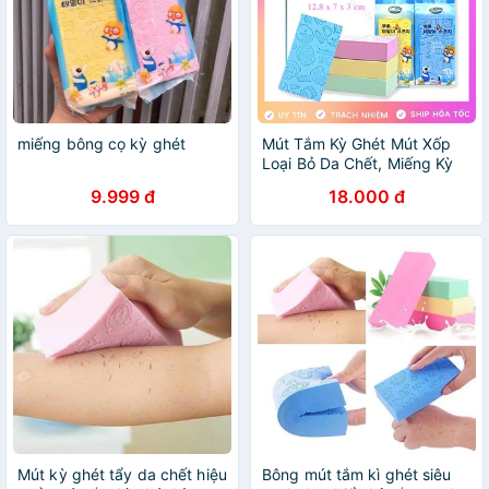
miếng bông cọ kỳ ghét
Mút Tắm Kỳ Ghét Mút Xốp
Loại Bỏ Da Chết, Miếng Kỳ
Ghét Hiệu Quả Nhiều Màu
9.999 đ
18.000 đ
Dễ Thương
Mút kỳ ghét tẩy da chết hiệu
Bông mút tắm kì ghét siêu