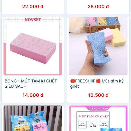
22.000 đ
28.000 đ
BÔNG - MÚT TẮM KÌ GHÉT
⛔FREESHIIP⛔ Mút tắm kỳ
SIÊU SẠCH
ghét
14.000 đ
10.500 đ