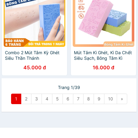
Combo 2 Mút Tắm Kỳ Ghét
Mút Tắm Kì Ghét, Kì Da Chết
Siêu Thần Thánh
Siêu Sạch, Bông Tắm Kì
Ghét Tạo Bọt Biển
45.000 đ
16.000 đ
Trang 1/39
1
2
3
4
5
6
7
8
9
10
»