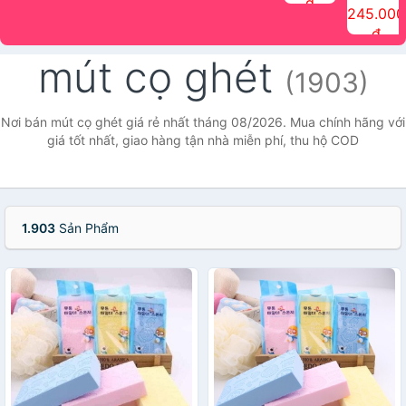
đ
The Face
điểm tóc
nhiên Ink
Care Hair
hương trái
Mascara
245.000
Shop
Quick Hair
Brow
Mist The
cây Water
che phủ
đ
(150ml)
Puff The
Powder Kit
Face Shop
Fit Tint
tóc bạc
Face Shop
fmgt The
150ml
fgmt The
chống
mút cọ ghét
Face Shop
Face
nước lâu
(1903)
Shop
trôi Quick
Hair
Waterproof
Nơi bán mút cọ ghét giá rẻ nhất tháng 08/2026. Mua chính hãng với
Mascara
giá tốt nhất, giao hàng tận nhà miễn phí, thu hộ COD
The Face
Shop
1.903
Sản Phẩm