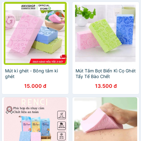
Mút kì ghét - Bông tắm kì
Mút Tắm Bọt Biển Kì Cọ Ghét
ghét
Tẩy Tế Bào Chết
15.000 đ
13.500 đ