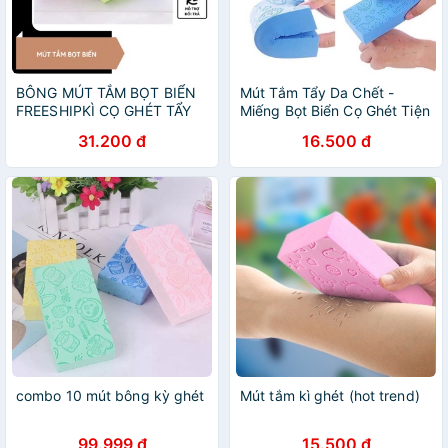
BÔNG MÚT TẮM BỌT BIỂN
Mút Tắm Tẩy Da Chết -
FREESHIPKÌ CỌ GHÉT TẨY
Miếng Bọt Biển Cọ Ghét Tiện
DA CHẾT SIÊU MỀm MẠI
Dụng, LiThy Store
31.200 đ
16.500 đ
combo 10 mút bông kỳ ghét
Mút tắm kì ghét (hot trend)
99.999 đ
15.500 đ