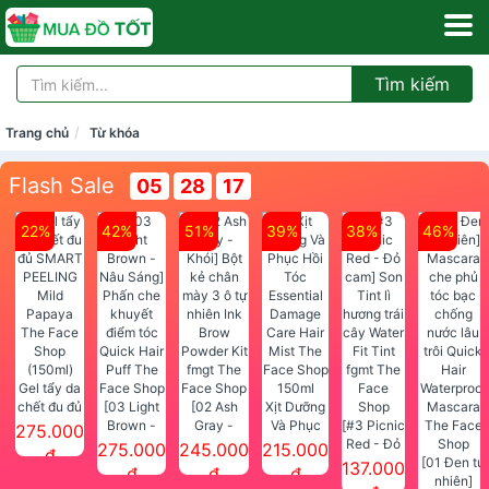
Tìm kiếm
Trang chủ
Từ khóa
Flash Sale
05
28
15
22%
42%
51%
39%
38%
46%
Gel tẩy da
chết đu đủ
[03 Light
[02 Ash
Xịt Dưỡng
SMART
Brown -
Gray -
Và Phục
[#3 Picnic
275.000
PEELING
Nâu Sáng]
Khói] Bột
Hồi Tóc
Red - Đỏ
275.000
245.000
215.000
đ
Mild
Phấn che
kẻ chân
Essential
cam] Son
[01 Đen tự
137.000
đ
đ
đ
Papaya
khuyết
mày 3 ô tự
Damage
Tint lì
nhiên]