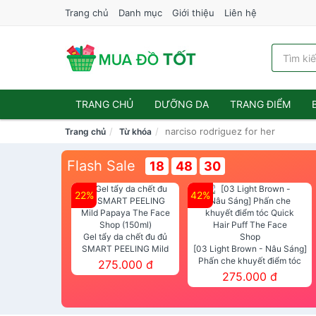
Trang chủ
Danh mục
Giới thiệu
Liên hệ
TRANG CHỦ
DƯỠNG DA
TRANG ĐIỂM
narciso rodriguez for her
Trang chủ
Từ khóa
Flash Sale
18
48
29
22%
42%
Gel tẩy da chết đu đủ
SMART PEELING Mild
[03 Light Brown - Nâu Sáng]
Papaya The Face Shop
Phấn che khuyết điểm tóc
275.000 đ
(150ml)
Quick Hair Puff The Face Shop
275.000 đ