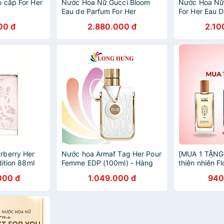
 cấp For Her
Nước Hoa Nữ Gucci Bloom
Nước Hoa Nữ 
Eau de Parfum For Her
For Her Eau 
00 đ
2.880.000 đ
2.10
rberry Her
Nước hoa Armaf Tag Her Pour
[MUA 1 TẶNG
dition 88ml
Femme EDP (100ml) - Hàng
thiên nhiên F
chính hãng
Her nước hoa
000 đ
1.049.000 đ
940
ngọt ngào, t
hút 50ml