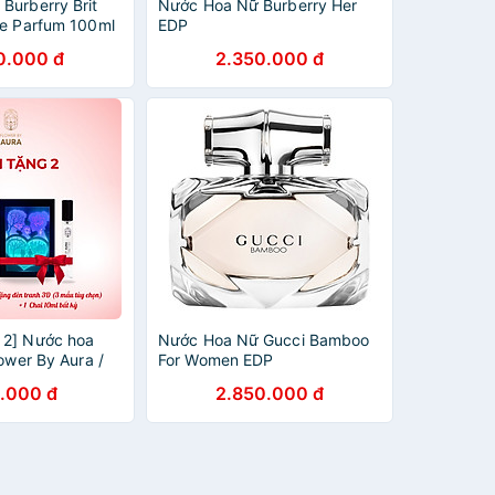
Burberry Brit
Nước Hoa Nữ Burberry Her
De Parfum 100ml
EDP
0.000 đ
2.350.000 đ
 2] Nước hoa
Nước Hoa Nữ Gucci Bamboo
lower By Aura /
For Women EDP
 nữ hương thơm
.000 đ
2.850.000 đ
hanh mát cuốn