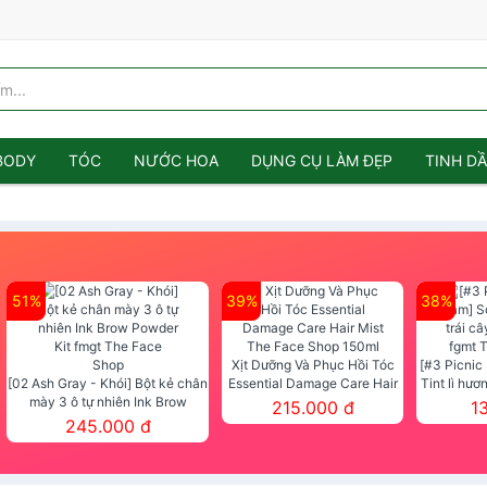
BODY
TÓC
NƯỚC HOA
DỤNG CỤ LÀM ĐẸP
TINH D
51%
39%
38%
Xịt Dưỡng Và Phục Hồi Tóc
[#3 Picnic
[02 Ash Gray - Khói] Bột kẻ chân
Essential Damage Care Hair
Tint lì hươ
mày 3 ô tự nhiên Ink Brow
Mist The Face Shop 150ml
Tint fg
215.000 đ
1
Powder Kit fmgt The Face Shop
245.000 đ