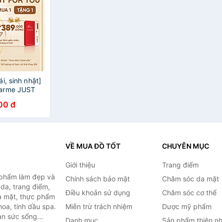
i, sinh nhật]
arme JUST
30ml ngọt
00 đ
g, lưu hương
VỀ MUA ĐỒ TỐT
CHUYÊN MỤC
Giới thiệu
Trang điểm
 phẩm làm đẹp và
Chính sách bảo mật
Chăm sóc da mặt
da, trang điểm,
Điều khoản sử dụng
Chăm sóc cơ thể
a mặt, thực phẩm
oa, tinh dầu spa.
Miễn trừ trách nhiệm
Dược mỹ phẩm
àn sức sống...
Danh mục
Sản phẩm thiên nh