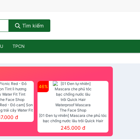
Tìm kiếm
ẦU
TPCN
46%
 Red - Đỏ cam] Son
ng trái cây Water Fit
mt The Face Shop
[01 Đen tự nhiên] Mascara che phủ tóc
37.000 đ
bạc chống nước lâu trôi Quick Hair
Waterproof Mascara The Face Shop
245.000 đ