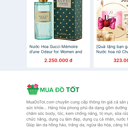
Nước Hoa Gucci Mémoire
[Quà tặng bạn gá
d’une Odeur for Women and
Nước hoa nữ Ch
Men
FOR YOU 30ML 
2.250.000 đ
323.0
ngào, chính hãn
MuaDoTot.com chuyên cung cấp thông tin giá cả sản
sức khỏe... Hàng hóa phong phú đa dạng gồm dưỡng 
chăm sóc body, tóc, kem chống nắng, trị mụn, sữa rử
chức năng, dụng cụ làm đẹp, dụng cụ cá nhân, nước h
Giúp làn da hồng hào, trắng da, ngừa lão hóa, căng tr