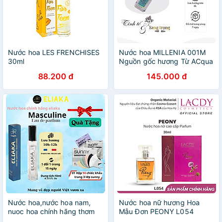
Nước hoa LES FRENCHISES
Nước hoa MILLENIA 001M
30ml
Nguồn gốc hương Từ ACqua
Di Gio. (NƯỚC HOA NAM)
88.200 đ
145.000 đ
10ml
Nước hoa,nước hoa nam,
Nước hoa nữ hương Hoa
nuoc hoa chính hãng thơm
Mẫu Đơn PEONY L054
lâu ELIAKA masculine lưu
(30ml)