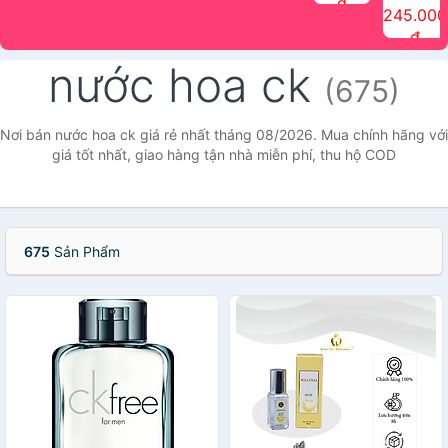
đ
The Face
điểm tóc
nhiên Ink
Care Hair
hương trái
Mascara
245.000
Shop
Quick Hair
Brow
Mist The
cây Water
che phủ
đ
(150ml)
Puff The
Powder Kit
Face Shop
Fit Tint
tóc bạc
Face Shop
fmgt The
150ml
fgmt The
chống
nước hoa ck
Face Shop
Face
nước lâu
(675)
Shop
trôi Quick
Hair
Waterproof
Nơi bán nước hoa ck giá rẻ nhất tháng 08/2026. Mua chính hãng với
Mascara
giá tốt nhất, giao hàng tận nhà miễn phí, thu hộ COD
The Face
Shop
675
Sản Phẩm