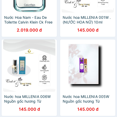
Nước Hoa Nam - Eau De
Nước hoa MILLENIA 001W .
Toilette Calvin Klein Ck Free
(NƯỚC HOA NỮ) 10ml
(100ml)
2.019.000 đ
145.000 đ
Nước hoa MILLENIA 006W
Nước hoa MILLENIA 005W
Nguồn gốc hương Từ
Nguồn gốc hương Từ
GREEN TEA.(NƯỚC HOA
Burberry London.(NƯỚC
145.000 đ
145.000 đ
NỮ)10ml
HOA NỮ) 10ml