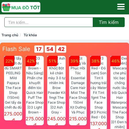
Tìm kiếm
Trang chủ
Từ khóa
Flash Sale
17
54
41
22%
42%
51%
39%
38%
46%
Gel tẩy da
chết đu đủ
[03 Light
[02 Ash
Xịt Dưỡng
SMART
Brown -
Gray -
Và Phục
[#3 Picnic
275.000
PEELING
Nâu Sáng]
Khói] Bột
Hồi Tóc
Red - Đỏ
275.000
245.000
215.000
đ
Mild
Phấn che
kẻ chân
Essential
cam] Son
[01 Đen tự
137.000
đ
đ
đ
Papaya
khuyết
mày 3 ô tự
Damage
Tint lì
nhiên]