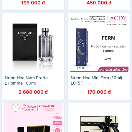
199.000 đ
450.000 đ
hương 6h-8h dung tích 10ml
Nước Hoa Nam Prada
Nước Hoa Mini Fern (10ml)-
L’Homme 100ml
L015F
2.600.000 đ
170.000 đ