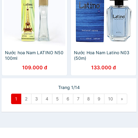
Nước hoa Nam LATINO N50
Nước Hoa Nam Latino N03
100ml
(50m)
109.000 đ
133.000 đ
Trang 1/14
1
2
3
4
5
6
7
8
9
10
»