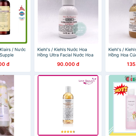
lairs / Nước
Kiehl's / Kiehls Nước Hoa
Kiehl's / Kie
 Supple
Hồng Ultra Facial Nước Hoa
Hồng Hoa Cúc
er
Hồng 40ml
Herbal Extra
00 đ
90.000 đ
135
Hồng 40ml