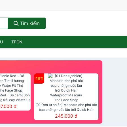
Tìm kiếm
ẦU
TPCN
46%
 Red - Đỏ cam] Son
ng trái cây Water Fit
mt The Face Shop
[01 Đen tự nhiên] Mascara che phủ tóc
37.000 đ
bạc chống nước lâu trôi Quick Hair
Waterproof Mascara The Face Shop
245.000 đ