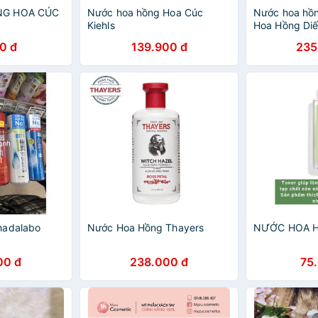
G HOA CÚC
Nước hoa hồng Hoa Cúc
Nước hoa hồ
Kiehls
Hoa Hồng Di
0 đ
139.900 đ
235
hadalabo
Nước Hoa Hồng Thayers
NƯỚC HOA H
00 đ
238.000 đ
75