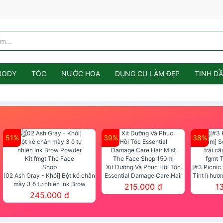
BODY
TÓC
NƯỚC HOA
DỤNG CỤ LÀM ĐẸP
TINH D
51%
39%
38%
Xịt Dưỡng Và Phục Hồi Tóc
[#3 Picnic
[02 Ash Gray - Khói] Bột kẻ chân
Essential Damage Care Hair
Tint lì hươ
mày 3 ô tự nhiên Ink Brow
Mist The Face Shop 150ml
Tint fg
215.000 đ
1
Powder Kit fmgt The Face Shop
245.000 đ