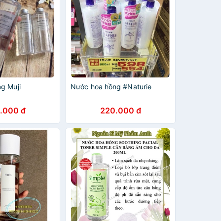
g Muji
Nước hoa hồng #Naturie
.000 đ
220.000 đ