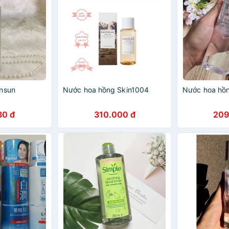
insun
Nước hoa hồng Skin1004
Nước hoa hồn
30 đ
310.000 đ
209