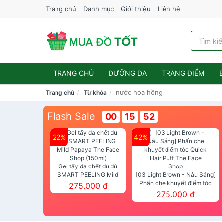
Trang chủ
Danh mục
Giới thiệu
Liên hệ
TRANG CHỦ
DƯỠNG DA
TRANG ĐIỂM
nước hoa hồng
Trang chủ
Từ khóa
Flash Sale
00
15
50
22%
42%
Gel tẩy da chết đu đủ
SMART PEELING Mild
[03 Light Brown - Nâu Sáng]
Papaya The Face Shop
Phấn che khuyết điểm tóc
275.000 đ
(150ml)
Quick Hair Puff The Face Shop
275.000 đ