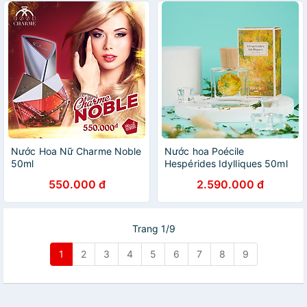
Nước Hoa Nữ Charme Noble
Nước hoa Poécile
50ml
Hespérides Idylliques 50ml
550.000 đ
2.590.000 đ
Trang 1/9
1
2
3
4
5
6
7
8
9