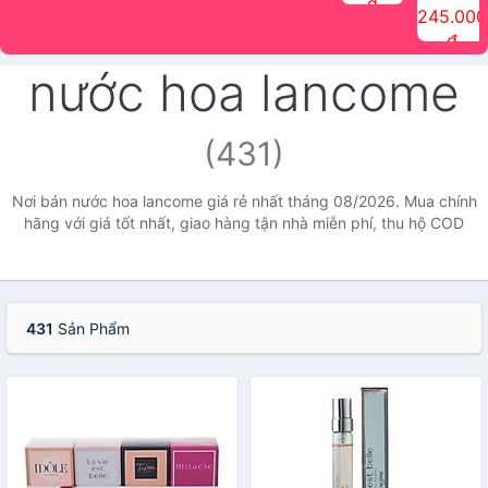
đ
The Face
điểm tóc
nhiên Ink
Care Hair
hương trái
Mascara
245.000
Shop
Quick Hair
Brow
Mist The
cây Water
che phủ
đ
(150ml)
Puff The
Powder Kit
Face Shop
Fit Tint
tóc bạc
Face Shop
fmgt The
150ml
fgmt The
chống
nước hoa lancome
Face Shop
Face
nước lâu
Shop
trôi Quick
Hair
Waterproof
(431)
Mascara
The Face
Shop
Nơi bán nước hoa lancome giá rẻ nhất tháng 08/2026. Mua chính
hãng với giá tốt nhất, giao hàng tận nhà miễn phí, thu hộ COD
431
Sản Phẩm