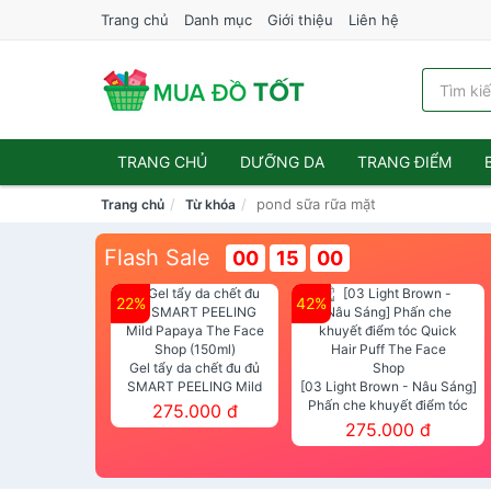
Trang chủ
Danh mục
Giới thiệu
Liên hệ
TRANG CHỦ
DƯỠNG DA
TRANG ĐIỂM
pond sữa rữa mặt
Trang chủ
Từ khóa
Flash Sale
00
15
00
22%
42%
Gel tẩy da chết đu đủ
SMART PEELING Mild
[03 Light Brown - Nâu Sáng]
Papaya The Face Shop
Phấn che khuyết điểm tóc
275.000 đ
(150ml)
Quick Hair Puff The Face Shop
275.000 đ