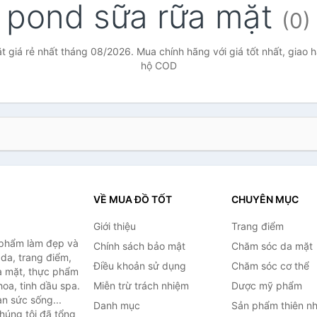
pond sữa rữa mặt
(0)
 giá rẻ nhất tháng 08/2026. Mua chính hãng với giá tốt nhất, giao h
hộ COD
VỀ MUA ĐỒ TỐT
CHUYÊN MỤC
Giới thiệu
Trang điểm
 phẩm làm đẹp và
Chính sách bảo mật
Chăm sóc da mặt
da, trang điểm,
Điều khoản sử dụng
Chăm sóc cơ thể
a mặt, thực phẩm
oa, tinh dầu spa.
Miễn trừ trách nhiệm
Dược mỹ phẩm
àn sức sống...
Danh mục
Sản phẩm thiên nh
húng tôi đã tổng