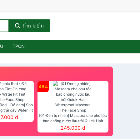
Tìm kiếm
ẦU
TPCN
46%
 Red - Đỏ cam] Son
ng trái cây Water Fit
mt The Face Shop
[01 Đen tự nhiên] Mascara che phủ tóc
37.000 đ
bạc chống nước lâu trôi Quick Hair
Waterproof Mascara The Face Shop
245.000 đ