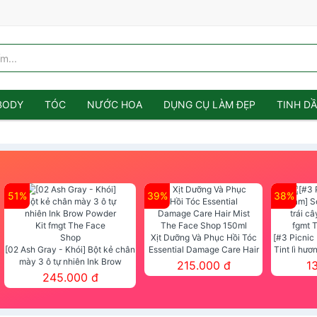
BODY
TÓC
NƯỚC HOA
DỤNG CỤ LÀM ĐẸP
TINH D
51%
39%
38%
Xịt Dưỡng Và Phục Hồi Tóc
[#3 Picnic
[02 Ash Gray - Khói] Bột kẻ chân
Essential Damage Care Hair
Tint lì hươ
mày 3 ô tự nhiên Ink Brow
Mist The Face Shop 150ml
Tint fg
215.000 đ
1
Powder Kit fmgt The Face Shop
245.000 đ