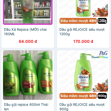
Dầu Xả Rejoice (MỚI) chai
Dầu gội REJOICE siêu mượt
160ML
1200g
64.000 đ
170.000 đ
Dầu gội rejoice 600ml Thái
Dầu gội REJOICE siêu mượt
lan
900g