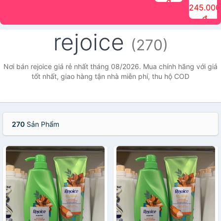
đ
The Face
điểm tóc
nhiên Ink
Care Hair
hương trái
Mascara
245.000
Shop
Quick Hair
Brow
Mist The
cây Water
che phủ
đ
(150ml)
Puff The
Powder Kit
Face Shop
Fit Tint
tóc bạc
Face Shop
fmgt The
150ml
fgmt The
chống
rejoice
Face Shop
Face
nước lâu
(270)
Shop
trôi Quick
Hair
Waterproof
Nơi bán rejoice giá rẻ nhất tháng 08/2026. Mua chính hãng với giá
Mascara
tốt nhất, giao hàng tận nhà miễn phí, thu hộ COD
The Face
Shop
270
Sản Phẩm