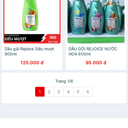
Dầu gội Rejoice Siêu mượt
DẦU GỘI REJOICE NƯỚC
900ml
HOA 600ml
125.000 đ
95.000 đ
Trang 1/6
1
2
3
4
5
6