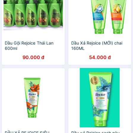
Dầu Gội Rejoice Thái Lan
Dầu Xả Rejoice (MỚI) chai
600ml
160ML
90.000 đ
54.000 đ
DẦU XẢ REJOICE SIÊU
Dầu xả Rejoice sạch gàu