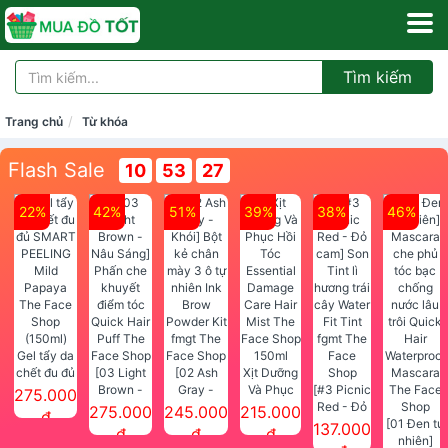
Tìm kiếm
Trang chủ
Từ khóa
Flash Sale
10
53
26
22%
42%
51%
39%
38%
46%
Gel tẩy da
chết đu đủ
[03 Light
[02 Ash
Xịt Dưỡng
SMART
Brown -
Gray -
Và Phục
[#3 Picnic
275.000
PEELING
Nâu Sáng]
Khói] Bột
Hồi Tóc
Red - Đỏ
275.000
245.000
215.000
đ
Mild
Phấn che
kẻ chân
Essential
cam] Son
[01 Đen tự
137.000
đ
đ
đ
Papaya
khuyết
mày 3 ô tự
Damage
Tint lì
nhiên]