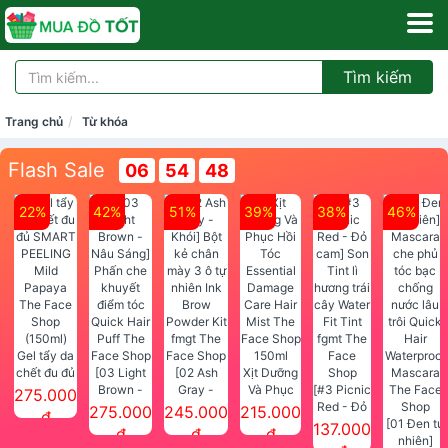
Tìm kiếm
Trang chủ
Từ khóa
Flash Sale
06
54
48
22%
42%
51%
39%
38%
46%
Gel tẩy da
chết đu đủ
[03 Light
[02 Ash
Xịt Dưỡng
SMART
Brown -
Gray -
Và Phục
[#3 Picnic
275.000
PEELING
Nâu Sáng]
Khói] Bột
Hồi Tóc
Red - Đỏ
275.000
245.000
215.000
đ
Mild
Phấn che
kẻ chân
Essential
cam] Son
[01 Đen tự
137.000
đ
đ
đ
Papaya
khuyết
mày 3 ô tự
Damage
Tint lì
nhiên]