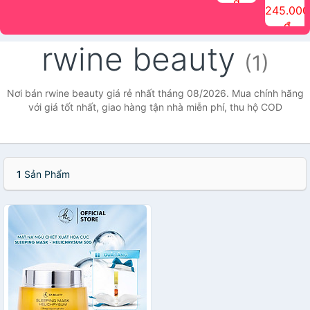
đ
The Face
điểm tóc
nhiên Ink
Care Hair
hương trái
Mascara
245.000
Shop
Quick Hair
Brow
Mist The
cây Water
che phủ
đ
(150ml)
Puff The
Powder Kit
Face Shop
Fit Tint
tóc bạc
Face Shop
fmgt The
150ml
fgmt The
chống
rwine beauty
Face Shop
Face
nước lâu
(1)
Shop
trôi Quick
Hair
Waterproof
Nơi bán rwine beauty giá rẻ nhất tháng 08/2026. Mua chính hãng
Mascara
với giá tốt nhất, giao hàng tận nhà miễn phí, thu hộ COD
The Face
Shop
1
Sản Phẩm