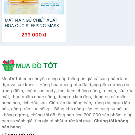
MẶT NẠ NGỦ CHIẾT XUẤT
HOA CÚC SLEEPING MASK -
HELICHRYSUM KN BEAUTY
299.000 đ
50G
MuaDoTot.com chuyên cung cấp thông tin giá cả sản phẩm làm
đẹp và sức khỏe... Hàng hóa phong phú đa dạng gồm dưỡng da,
trang điểm, chăm sóc body, tóc, kem chống nắng, trị mụn, sữa rửa
mặt, thực phẩm chức năng, dụng cụ làm đẹp, dụng cụ cá nhân,
nước hoa, tinh dầu spa. Giúp làn da hồng hào, trắng da, ngừa lão
hóa, căng tràn sức sống... Bằng khả năng sẵn có cùng sự nỗ lực
không ngừng, chúng tôi đã tổng hợp hơn 200.000 sản phẩm, giúp
bạn so sánh giá, tìm giá rẻ nhất trước khi mua.
Chúng tôi không
bán hàng.