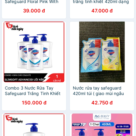
Safeguard Floral Pink With
trắng tinh khiết 420ml dạng
Aloe 420ml
túi
39.000 đ
47.000 đ
Combo 3 Nước Rửa Tay
Nước rửa tay safeguard
Safeguard Trắng Tinh Khiết
420ml túi ( giao mùi ngẫu
450ml
nhiên)
150.000 đ
42.750 đ