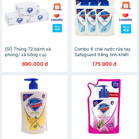
[SỈ] Thùng 72 bánh xà
Combo 6 chai nước rửa tay
phòng/ xà bông cục
Safeguard trắng tinh khiết
Safeguard 130g
225ml
890.000 đ
175.900 đ