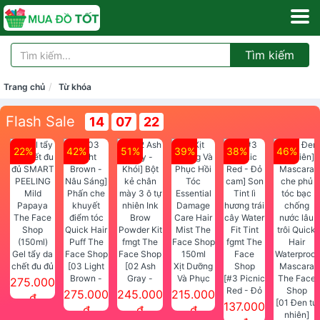
Tìm kiếm
Trang chủ
Từ khóa
Flash Sale
14
07
21
22%
42%
51%
39%
38%
46%
Gel tẩy da
chết đu đủ
[03 Light
[02 Ash
Xịt Dưỡng
SMART
Brown -
Gray -
Và Phục
[#3 Picnic
275.000
PEELING
Nâu Sáng]
Khói] Bột
Hồi Tóc
Red - Đỏ
275.000
245.000
215.000
đ
Mild
Phấn che
kẻ chân
Essential
cam] Son
[01 Đen tự
137.000
đ
đ
đ
Papaya
khuyết
mày 3 ô tự
Damage
Tint lì
nhiên]