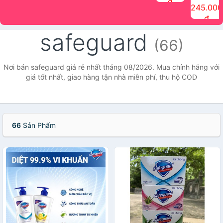
đ
The Face
điểm tóc
nhiên Ink
Care Hair
hương trái
Mascara
245.000
Shop
Quick Hair
Brow
Mist The
cây Water
che phủ
đ
(150ml)
Puff The
Powder Kit
Face Shop
Fit Tint
tóc bạc
Face Shop
fmgt The
150ml
fgmt The
chống
safeguard
Face Shop
Face
nước lâu
(66)
Shop
trôi Quick
Hair
Waterproof
Nơi bán safeguard giá rẻ nhất tháng 08/2026. Mua chính hãng với
Mascara
giá tốt nhất, giao hàng tận nhà miễn phí, thu hộ COD
The Face
Shop
66
Sản Phẩm