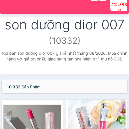
đ
The Face
điểm tóc
nhiên Ink
Care Hair
hương trái
Mascara
245.000
Shop
Quick Hair
Brow
Mist The
cây Water
che phủ
đ
(150ml)
Puff The
Powder Kit
Face Shop
Fit Tint
tóc bạc
Face Shop
fmgt The
150ml
fgmt The
chống
son dưỡng dior 007
Face Shop
Face
nước lâu
Shop
trôi Quick
Hair
Waterproof
(10332)
Mascara
The Face
Shop
Nơi bán son dưỡng dior 007 giá rẻ nhất tháng 08/2026. Mua chính
hãng với giá tốt nhất, giao hàng tận nhà miễn phí, thu hộ COD
10.332
Sản Phẩm