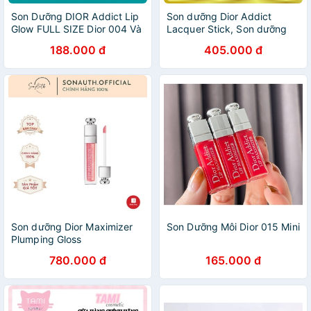
Son Dưỡng DIOR Addict Lip
Son dưỡng Dior Addict
Glow FULL SIZE Dior 004 Và
Lacquer Stick, Son dưỡng
Dior 001
môi Dior có màu full size
188.000 đ
405.000 đ
3.5g, Tiệm Son Ruby
Son dưỡng Dior Maximizer
Son Dưỡng Môi Dior 015 Mini
Plumping Gloss
780.000 đ
165.000 đ