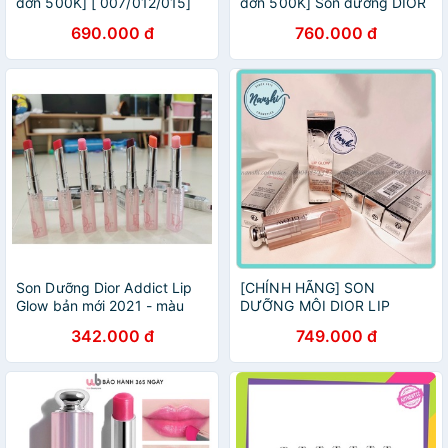
đơn 500K] [ 007/012/015]
đơn 500K] Son dưỡng DIOR
Son dưỡng Dior Addict Lip
Lip Glow 001 / 004 / 007 -
690.000 đ
760.000 đ
Glow Oil
mẫu mới
Son Dưỡng Dior Addict Lip
[CHÍNH HÃNG] SON
Glow bản mới 2021 - màu
DƯỠNG MÔI DIOR LIP
001, 004, 006, 007, 008,
GLOW 001-004-007-008
342.000 đ
749.000 đ
015, 025
bản 2021