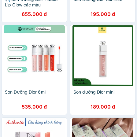
Lip Glow các màu
000/001/004/007/008/011/013/015/017/020/025
655.000 đ
195.000 đ
Son Dưỡng Dior 6ml
Son dưỡng Dior mini
535.000 đ
189.000 đ