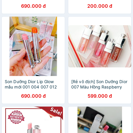
007
006 015
690.000 đ
200.000 đ
Son Dưỡng Dior Lip Glow
[Rẻ vô địch] Son Dưỡng Dior
mẫu mới 001 004 007 012
007 Màu Hồng Raspberry
015
Addict Lip Glow Oil
690.000 đ
599.000 đ