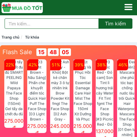
Tìm kiếm
Trang chủ
Từ khóa
Flash Sale
15
48
04
22%
42%
51%
39%
38%
46%
Gel tẩy da
chết đu đủ
[03 Light
[02 Ash
Xịt Dưỡng
SMART
Brown -
Gray -
Và Phục
[#3 Picnic
275.000
PEELING
Nâu Sáng]
Khói] Bột
Hồi Tóc
Red - Đỏ
275.000
245.000
215.000
đ
Mild
Phấn che
kẻ chân
Essential
cam] Son
[01 Đen tự
137.000
đ
đ
đ
Papaya
khuyết
mày 3 ô tự
Damage
Tint lì
nhiên]