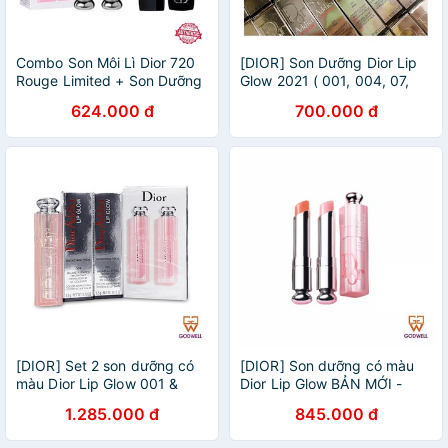
Combo Son Môi Lì Dior 720
[DIOR] Son Dưỡng Dior Lip
Rouge Limited + Son Dưỡng
Glow 2021 ( 001, 004, 07,
Môi Dior Addict Lip Glow
Maxi 01 )
624.000 đ
700.000 đ
[DIOR] Set 2 son dưỡng có
[DIOR] Son dưỡng có màu
màu Dior Lip Glow 001 &
Dior Lip Glow BẢN MỚI -
004
New Packaging
1.285.000 đ
845.000 đ