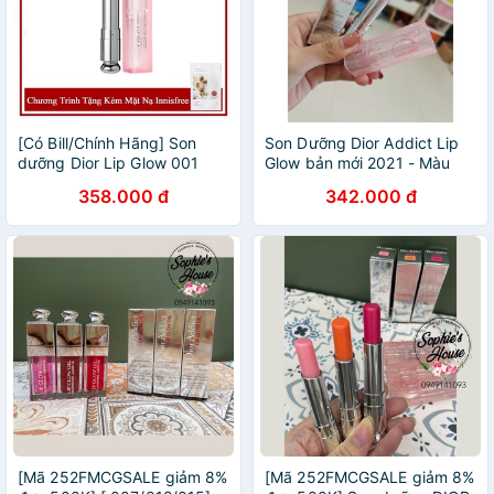
[Có Bill/Chính Hãng] Son
Son Dưỡng Dior Addict Lip
dưỡng Dior Lip Glow 001
Glow bản mới 2021 - Màu
004 007 008 Fullbox
007 Raspberry ( tím sen)
358.000 đ
342.000 đ
[Mã 252FMCGSALE giảm 8%
[Mã 252FMCGSALE giảm 8%