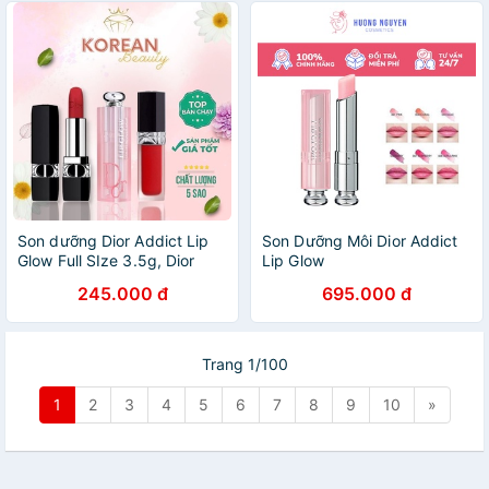
Son dưỡng Dior Addict Lip
Son Dưỡng Môi Dior Addict
Glow Full SIze 3.5g, Dior
Lip Glow
Rouge Matte Lipstick, Son
245.000 đ
695.000 đ
dưỡng môi chính hãng
Trang 1/100
1
2
3
4
5
6
7
8
9
10
»