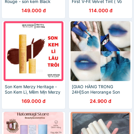
Rouge - son kem Black
First V-Fit Velvet Tint ( Vỏ
Rouge Air Fit Velvet Tint A12
vàng)SON KEM
149.000 đ
114.000 đ
Son Kem Merzy Heritage -
[GIAO HÀNG TRONG
Son Kem Lì, Mềm Mịn Merzy
24H]Son Herorange Son
The Heritage Velvet Tint
Kem Lì Lâu Trôi Son Nội Địa
169.000 đ
24.900 đ
4.5g
Trung Son Tiểu Yêu