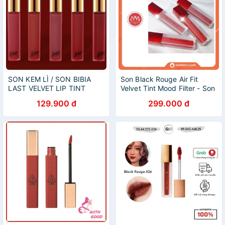
SON KEM LÌ / SON BIBIA
Son Black Rouge Air Fit
LAST VELVET LIP TINT
Velvet Tint Mood Filter - Son
VERSION 1.3.4.5
kem
129.900 đ
299.000 đ