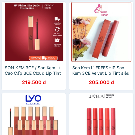
SON KEM 3CE / Son Kem Lì
Son Kem Lì FREESHIP Son
Cao Cấp 3CE Cloud Lip Tint
Kem 3CE Velvet Lip Tint siêu
lì
219.500 đ
205.000 đ