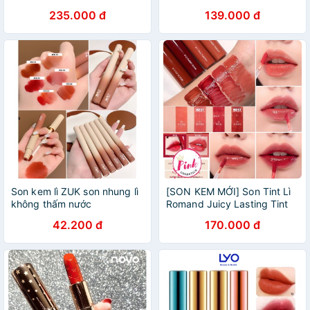
235.000 đ
139.000 đ
Son kem lì ZUK son nhung lì
[SON KEM MỚI] Son Tint Lì
không thấm nước
Romand Juicy Lasting Tint
42.200 đ
170.000 đ