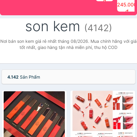
đ
The Face
điểm tóc
nhiên Ink
Care Hair
hương trái
Mascara
245.000
Shop
Quick Hair
Brow
Mist The
cây Water
che phủ
đ
(150ml)
Puff The
Powder Kit
Face Shop
Fit Tint
tóc bạc
Face Shop
fmgt The
150ml
fgmt The
chống
son kem
Face Shop
Face
nước lâu
(4142)
Shop
trôi Quick
Hair
Waterproof
Nơi bán son kem giá rẻ nhất tháng 08/2026. Mua chính hãng với giá
Mascara
tốt nhất, giao hàng tận nhà miễn phí, thu hộ COD
The Face
Shop
4.142
Sản Phẩm