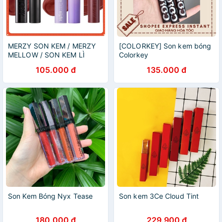
MERZY SON KEM / MERZY
[COLORKEY] Son kem bóng
MELLOW / SON KEM LÌ
Colorkey
MERZY MELLOW TINT
105.000 đ
135.000 đ
DREAMY LATE NIGHT
Son Kem Bóng Nyx Tease
Son kem 3Ce Cloud Tint
180.000 đ
229.900 đ