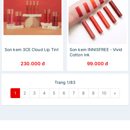
Son kem 3CE Cloud Lip Tint
Son kem INNISFREE - Vivid
Cotton Ink
230.000 đ
99.000 đ
Trang 1/83
1
2
3
4
5
6
7
8
9
10
»