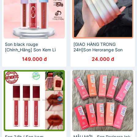
Son black rouge
[GIAO HÀNG TRONG
[Chính_Hãng] Son Kem Lì
24H]Son Herorange Son
Black Rouge Air Fit Velvet
Kem Lì Lâu Trôi Son Nội Địa
149.000 đ
24.000 đ
Tint ( son 3ce )
Trung
Son 24h / Son kem
MẪU MỚI - Son Peripera Ink