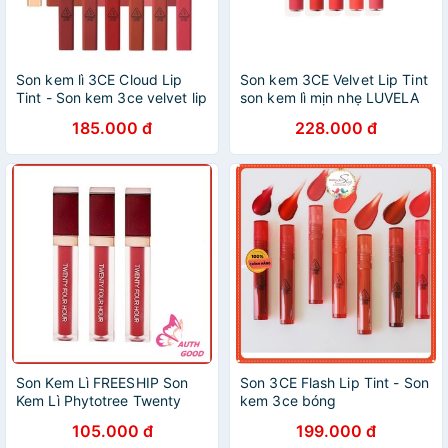
Son kem lì 3CE Cloud Lip
Son kem 3CE Velvet Lip Tint
Tint - Son kem 3ce velvet lip
son kem lì mịn nhẹ LUVELA
tint
SM09
185.000 đ
228.000 đ
Son Kem Lì FREESHIP Son
Son 3CE Flash Lip Tint - Son
Kem Lì Phytotree Twenty
kem 3ce bóng
Four Hour Velvet Tint
105.000 đ
199.000 đ