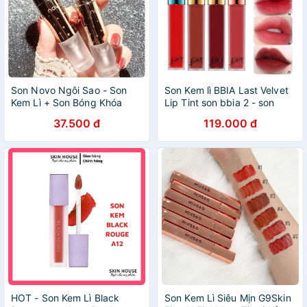
Son Novo Ngôi Sao - Son
Son Kem lì BBIA Last Velvet
Kem Lì + Son Bóng Khóa
Lip Tint son bbia 2 - son
Màu Môi Chống Trôi
bbia 12 - son bbia 25 - son
37.500 đ
119.000 đ
bbia 38 - son bbia 14.
HOT - Son Kem Lì Black
Son Kem Lì Siêu Mịn G9Skin