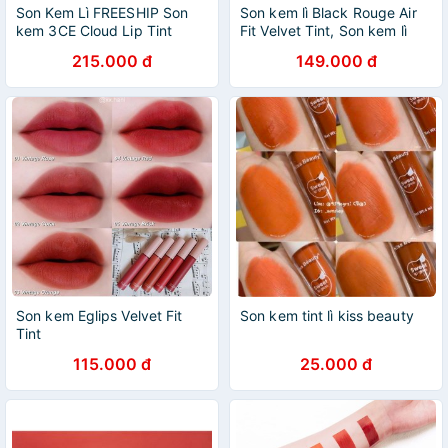
Son Kem Lì FREESHIP Son
Son kem lì Black Rouge Air
kem 3CE Cloud Lip Tint
Fit Velvet Tint, Son kem lì
mềm môi bền màu Hàn Quốc
Black rouge màu A26
215.000 đ
149.000 đ
Son kem Eglips Velvet Fit
Son kem tint lì kiss beauty
Tint
115.000 đ
25.000 đ