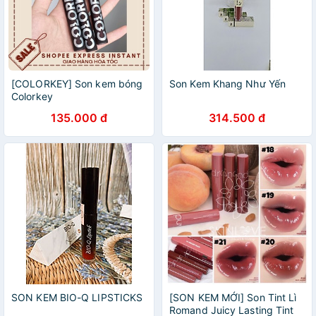
[COLORKEY] Son kem bóng
Son Kem Khang Như Yến
Colorkey
135.000 đ
314.500 đ
SON KEM BIO-Q LIPSTICKS
[SON KEM MỚI] Son Tint Lì
Romand Juicy Lasting Tint