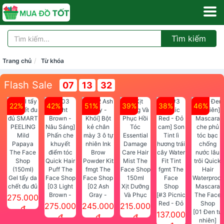
Tìm kiếm
Trang chủ
Từ khóa
Flash Sale
07
13
30
22%
42%
51%
39%
38%
46%
Gel tẩy da
chết đu đủ
[03 Light
[02 Ash
Xịt Dưỡng
SMART
Brown -
Gray -
Và Phục
[#3 Picnic
275.000
PEELING
Nâu Sáng]
Khói] Bột
Hồi Tóc
Red - Đỏ
275.000
245.000
215.000
đ
Mild
Phấn che
kẻ chân
Essential
cam] Son
[01 Đen tự
137.000
đ
đ
đ
Papaya
khuyết
mày 3 ô tự
Damage
Tint lì
nhiên]