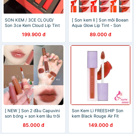
SON KEM / 3CE CLOUD/
[ Son kem lì ] Son môi Boean
Son 3ce Kem Cloud Lip Tint
Aqua Glow Lip Tint - Son
2019
kem lì dạng nước nhẹ
199.900 đ
89.000 đ
[ NEW ] Son 2 đầu Capuvini
Son Kem Lì FREESHIP Son
son bóng + son kem lâu trôi
kem Black Rouge Air Fit
Velvet Tint
85.000 đ
149.000 đ