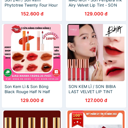
Phytotree Twenty Four Hour
Airy Velvet Lip Tint - SON
Velvet Tint -Huynmio
KEM
152.600 đ
129.000 đ
Son Kem Lì & Son Bóng
SON KEM LÌ / SON BIBIA
Black Rouge Half N Half
LAST VELVET LIP TINT
Water
VERSION 1.3.4.5
129.000 đ
127.000 đ