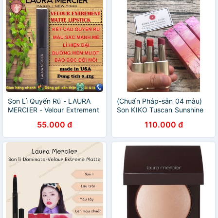
Son Lì Quyến Rũ - LAURA
(Chuẩn Pháp-sẵn 04 màu)
MERCIER - Velour Extrement
Son KIKO Tuscan Sunshine
Matte Lipstick 0.42g
Shiny Lip Stylo
55.000 đ
110.000 đ