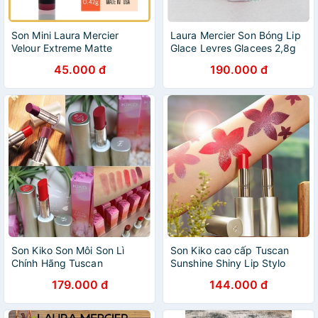
Son Mini Laura Mercier
Laura Mercier Son Bóng Lip
Velour Extreme Matte
Glace Levres Glacees 2,8g
Lipstick - 0.42g
#Bellini
45.000 đ
190.000 đ
Son Kiko Son Môi Son Lì
Son Kiko cao cấp Tuscan
Chính Hãng Tuscan
Sunshine Shiny Lip Stylo
Sunshine Shiny Lip Stylo -
2.5g Pháp
179.000 đ
144.000 đ
Kiko Milano - Italy