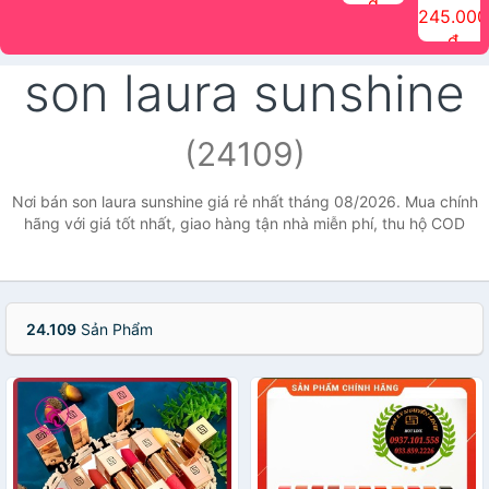
đ
The Face
điểm tóc
nhiên Ink
Care Hair
hương trái
Mascara
245.000
Shop
Quick Hair
Brow
Mist The
cây Water
che phủ
đ
(150ml)
Puff The
Powder Kit
Face Shop
Fit Tint
tóc bạc
Face Shop
fmgt The
150ml
fgmt The
chống
son laura sunshine
Face Shop
Face
nước lâu
Shop
trôi Quick
Hair
Waterproof
(24109)
Mascara
The Face
Shop
Nơi bán son laura sunshine giá rẻ nhất tháng 08/2026. Mua chính
hãng với giá tốt nhất, giao hàng tận nhà miễn phí, thu hộ COD
24.109
Sản Phẩm