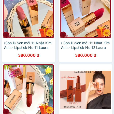
(Son lì) Son môi 11 Nhật Kim
( Son lì )Son môi 12 Nhật Kim
Anh - Lipstick No 11 Laura
Anh - Lipstick No 12 Laura
Sunshine - Màu hồng đất
Sunshine - Màu hồng ánh
380.000 đ
380.000 đ
tím