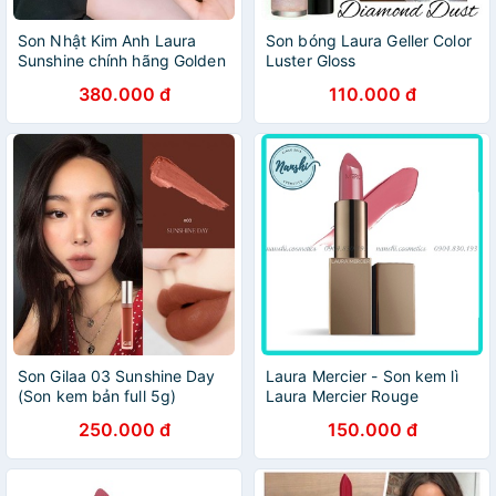
Son Nhật Kim Anh Laura
Son bóng Laura Geller Color
Sunshine chính hãng Golden
Luster Gloss
Velvet Lipstick vỏ màu vàng
380.000 đ
110.000 đ
tráng gương mẫu mới không
chì siêu lì 4g
Son Gilaa 03 Sunshine Day
Laura Mercier - Son kem lì
(Son kem bản full 5g)
Laura Mercier Rouge
Essentiel Lipstick màu À La
250.000 đ
150.000 đ
Rose minisize