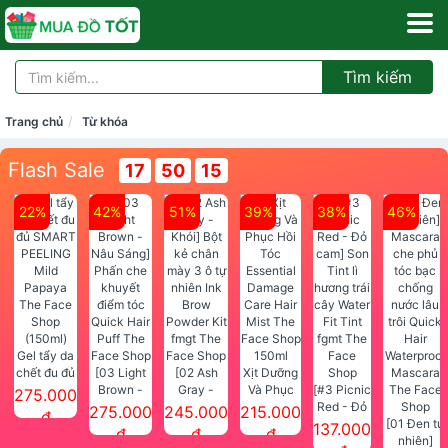
Tìm kiếm
Trang chủ
Từ khóa
Flash Sale
17
50
13
22%
42%
51%
39%
38%
46%
Gel tẩy da
chết đu đủ
[03 Light
[02 Ash
Xịt Dưỡng
SMART
Brown -
Gray -
Và Phục
[#3 Picnic
275.000
PEELING
Nâu Sáng]
Khói] Bột
Hồi Tóc
Red - Đỏ
275.000
245.000
215.000
đ
Mild
Phấn che
kẻ chân
Essential
cam] Son
[01 Đen tự
137.000
đ
đ
đ
Papaya
khuyết
mày 3 ô tự
Damage
Tint lì
nhiên]