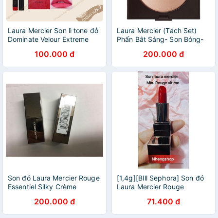
Laura Mercier Son lì tone đỏ
Laura Mercier (Tách Set)
Dominate Velour Extreme
Phấn Bắt Sáng- Son Bóng-
Matte (Minisize 0.42g)
Nhũ Mắt Dạng Bút
100.000 đ
200.000 đ
Son đỏ Laura Mercier Rouge
[1,4g][BIll Sephora] Son đỏ
Essentiel Silky Crème
Laura Mercier Rouge
Lipstick in Rouge Ultime
Essentiel Silky Crème
200.000 đ
71.400 đ
(classic red) minisize 1.4g
Lipstick in Rouge Ultime
(classic red)