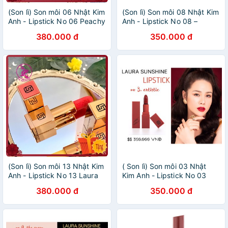
(Son lì) Son môi 06 Nhật Kim
(Son lì) Son môi 08 Nhật Kim
Anh - Lipstick No 06 Peachy
Anh - Lipstick No 08 –
Laura Sunshine - Màu đỏ
Charming Laura Sunshine -
380.000 đ
350.000 đ
cam
Màu cam cà rốt
(Son lì) Son môi 13 Nhật Kim
( Son lì) Son môi 03 Nhật
Anh - Lipstick No 13 Laura
Kim Anh - Lipstick No 03
Sunshine - Màu hồng cam
Artistic Laura Sunshine -
380.000 đ
350.000 đ
san hô
Màu đỏ rượu vang