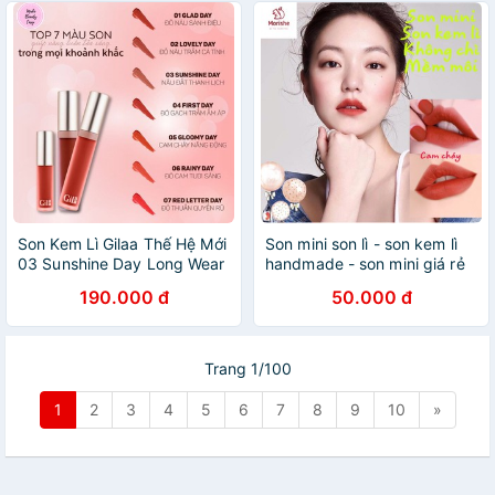
Son Kem Lì Gilaa Thế Hệ Mới
Son mini son lì - son kem lì
03 Sunshine Day Long Wear
handmade - son mini giá rẻ
Lip Cream Màu Nâu Đất 5g
190.000 đ
50.000 đ
Trang 1/100
1
2
3
4
5
6
7
8
9
10
»