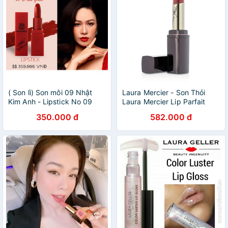
( Son lì) Son môi 09 Nhật
Laura Mercier - Son Thỏi
Kim Anh - Lipstick No 09
Laura Mercier Lip Parfait
The Queen Laura Sunshine -
Creamy Colourbalm 3.5g
350.000 đ
582.000 đ
Màu đỏ gạch