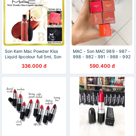
Son Kem Mac Powder Kiss
MAC - Son MAC 989 - 987 -
Liquid lipcolour full 5ml, Son
998 - 982 - 991 - 988 - 992
Mac Chính hãng, Tiệm Son
[Chính Hãng]
336.000 đ
590.400 đ
Ruby