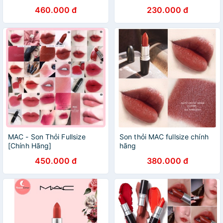
460.000 đ
230.000 đ
MAC - Son Thỏi Fullsize
Son thỏi MAC fullsize chính
[Chính Hãng]
hãng
450.000 đ
380.000 đ