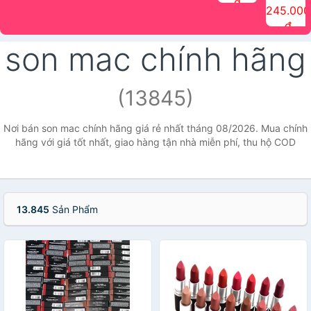
đ
The Face
điểm tóc
nhiên Ink
Care Hair
hương trái
Mascara
245.000
Shop
Quick Hair
Brow
Mist The
cây Water
che phủ
đ
(150ml)
Puff The
Powder Kit
Face Shop
Fit Tint
tóc bạc
Face Shop
fmgt The
150ml
fgmt The
chống
son mac chính hãng
Face Shop
Face
nước lâu
Shop
trôi Quick
Hair
Waterproof
(13845)
Mascara
The Face
Shop
Nơi bán son mac chính hãng giá rẻ nhất tháng 08/2026. Mua chính
hãng với giá tốt nhất, giao hàng tận nhà miễn phí, thu hộ COD
13.845
Sản Phẩm