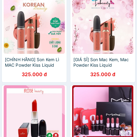
[CHÍNH HÃNG] Son Kem Lì
[GIÁ SỈ] Son Mac Kem, Mac
MAC Powder Kiss Liquid
Powder Kiss Liquid
Lipcolour, Son Mac Kem Full
Lipcolour, BST Son Kem Lì
325.000 đ
325.000 đ
Size 5ml
Mac Chính Hãng Full Size
5ml