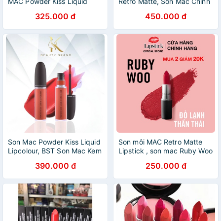
MAC Powder Kiss Liquid
Retro Matte, Son Mac Chính
Lipcolour, Son Mac Kem
hãng, Tiệm Son Ruby
325.000 đ
450.000 đ
Chính Hãng Có Bill
Son Mac Powder Kiss Liquid
Son môi MAC Retro Matte
Lipcolour, BST Son Mac Kem
Lipstick , son mac Ruby Woo
Lì Chính Hãng
chính hãng 3g
390.000 đ
250.000 đ