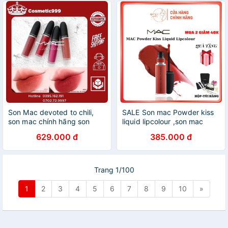
Son Mac devoted to chili,
SALE Son mac Powder kiss
son mac chính hãng son
liquid lipcolour ,son mac
kem lì mịn màu đỏ gạch đỏ
chính hãng lâu trôi Full size
629.000 đ
385.000 đ
đất Cosmetic999
5ml, Bống cosmestics
Trang 1/100
1
2
3
4
5
6
7
8
9
10
»