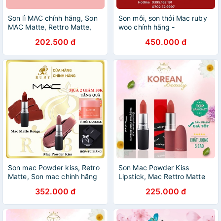
Son lì MAC chính hãng, Son
Son môi, son thỏi Mac ruby
MAC Matte, Rettro Matte,
woo chính hãng -
Powder Kiss full size 3g
Cosmetic999
202.500 đ
450.000 đ
Son mac Powder kiss, Retro
Son Mac Powder Kiss
Matte, Son mac chính hãng
Lipstick, Mac Rettro Matte
có bill, bao check, tiệm son
Chính Hãng Full Size 3g
352.000 đ
225.000 đ
Ruby