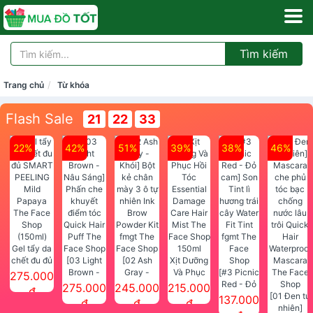
Tìm kiếm
Trang chủ
Từ khóa
Flash Sale
21
22
32
22%
42%
51%
39%
38%
46%
Gel tẩy da
chết đu đủ
[03 Light
[02 Ash
Xịt Dưỡng
SMART
Brown -
Gray -
Và Phục
[#3 Picnic
275.000
PEELING
Nâu Sáng]
Khói] Bột
Hồi Tóc
Red - Đỏ
275.000
245.000
215.000
đ
Mild
Phấn che
kẻ chân
Essential
cam] Son
[01 Đen tự
137.000
đ
đ
đ
Papaya
khuyết
mày 3 ô tự
Damage
Tint lì
nhiên]