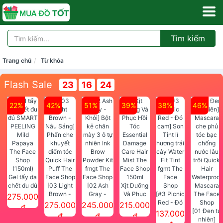
Tìm kiếm
Trang chủ
Từ khóa
Flash Sale
23
16
22
22%
42%
51%
39%
38%
46%
Gel tẩy da
chết đu đủ
[03 Light
[02 Ash
Xịt Dưỡng
SMART
Brown -
Gray -
Và Phục
[#3 Picnic
275.000
PEELING
Nâu Sáng]
Khói] Bột
Hồi Tóc
Red - Đỏ
275.000
245.000
215.000
đ
Mild
Phấn che
kẻ chân
Essential
cam] Son
[01 Đen tự
137.000
đ
đ
đ
Papaya
khuyết
mày 3 ô tự
Damage
Tint lì
nhiên]