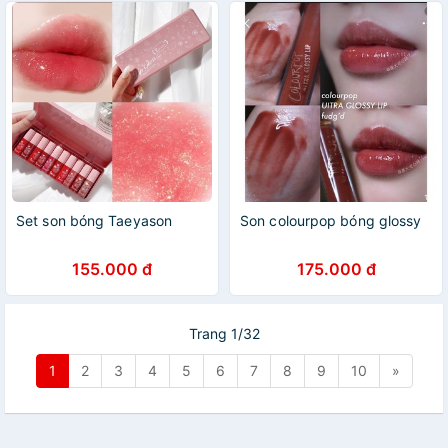
Set son bóng Taeyason
Son colourpop bóng glossy
155.000 đ
175.000 đ
Trang 1/32
1
2
3
4
5
6
7
8
9
10
»