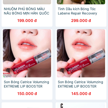
NHUỘM PHỦ BÓNG MÀU
Tinh Dầu kích Bóng Tóc
NÂU BÓNG MỊN HÀN QUỐC
Labene Repair Recovery
MANICURE 300ml
300ml ( Kích Bóng)
199.000 đ
299.000 đ
Son Bóng Catrice Volumzing
Son Bóng Catrice Volumzing
EXTREME LIP BOOSTER
EXTREME LIP BOOSTER
dưỡng môi căng bóng
dưỡng môi căng bóng
150.000 đ
145.000 đ