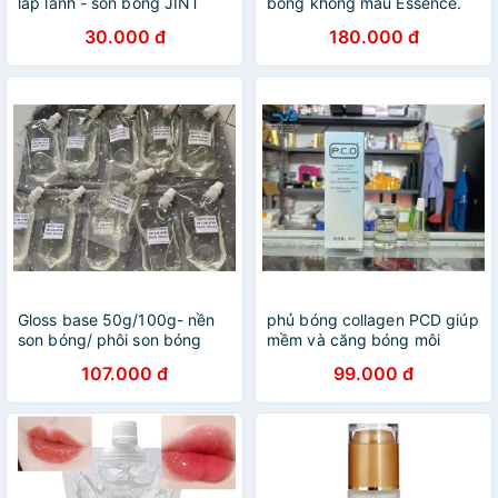
lấp lánh - son bóng JINT
bóng không màu Essence.
30.000 đ
180.000 đ
Gloss base 50g/100g- nền
phủ bóng collagen PCD giúp
son bóng/ phôi son bóng
mềm và căng bóng môi
107.000 đ
99.000 đ