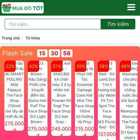
Tìm kiếm
Trang chủ
Từ khóa
Flash Sale
15
30
56
22%
42%
51%
39%
38%
46%
Gel tẩy da
chết đu đủ
[03 Light
[02 Ash
Xịt Dưỡng
SMART
Brown -
Gray -
Và Phục
[#3 Picnic
275.000
PEELING
Nâu Sáng]
Khói] Bột
Hồi Tóc
Red - Đỏ
275.000
245.000
215.000
đ
Mild
Phấn che
kẻ chân
Essential
cam] Son
[01 Đen tự
137.000
đ
đ
đ
Papaya
khuyết
mày 3 ô tự
Damage
Tint lì
nhiên]