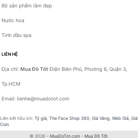
Bộ sản phẩm làm đẹp
Nước hoa
Tinh dầu spa
LIÊN HỆ
Địa chỉ:
Mua Đồ Tốt
Điện Biên Phủ, Phường 6, Quận 3,
Tp.HCM
Email: lienhe@muadotot.com
Liên kết hữu ích:
Tỷ giá
,
The Face Shop 360
,
Giá Vàng
,
Web Giá
,
Giá
Coin
© 2026 –
MuaDoTot.com
-
Mua Đồ Tốt
.