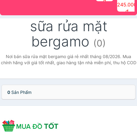
đ
The Face
điểm tóc
nhiên Ink
Care Hair
hương trái
Mascara
245.000
Shop
Quick Hair
Brow
Mist The
cây Water
che phủ
đ
(150ml)
Puff The
Powder Kit
Face Shop
Fit Tint
tóc bạc
Face Shop
fmgt The
150ml
fgmt The
chống
sữa rửa mặt
Face Shop
Face
nước lâu
Shop
trôi Quick
Hair
bergamo
Waterproof
(0)
Mascara
The Face
Shop
Nơi bán sữa rửa mặt bergamo giá rẻ nhất tháng 08/2026. Mua
chính hãng với giá tốt nhất, giao hàng tận nhà miễn phí, thu hộ COD
0
Sản Phẩm