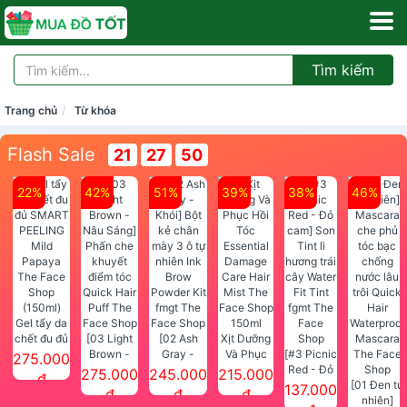
Tìm kiếm
Trang chủ
Từ khóa
Flash Sale
21
27
50
22%
42%
51%
39%
38%
46%
Gel tẩy da
chết đu đủ
[03 Light
[02 Ash
Xịt Dưỡng
SMART
Brown -
Gray -
Và Phục
[#3 Picnic
275.000
PEELING
Nâu Sáng]
Khói] Bột
Hồi Tóc
Red - Đỏ
275.000
245.000
215.000
đ
Mild
Phấn che
kẻ chân
Essential
cam] Son
[01 Đen tự
137.000
đ
đ
đ
Papaya
khuyết
mày 3 ô tự
Damage
Tint lì
nhiên]