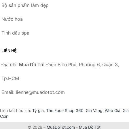
Bộ sản phẩm làm đẹp
Nước hoa
Tinh dầu spa
LIÊN HỆ
Địa chỉ:
Mua Đồ Tốt
Điện Biên Phủ, Phường 6, Quận 3,
Tp.HCM
Email: lienhe@muadotot.com
Liên kết hữu ích:
Tỷ giá
,
The Face Shop 360
,
Giá Vàng
,
Web Giá
,
Giá
Coin
© 2026 –
MuaDoTot.com
-
Mua Đồ Tốt
.