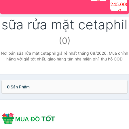
đ
The Face
điểm tóc
nhiên Ink
Care Hair
hương trái
Mascara
245.000
Shop
Quick Hair
Brow
Mist The
cây Water
che phủ
đ
(150ml)
Puff The
Powder Kit
Face Shop
Fit Tint
tóc bạc
Face Shop
fmgt The
150ml
fgmt The
chống
sữa rửa mặt cetaphil
Face Shop
Face
nước lâu
Shop
trôi Quick
Hair
Waterproof
(0)
Mascara
The Face
Shop
Nơi bán sữa rửa mặt cetaphil giá rẻ nhất tháng 08/2026. Mua chính
hãng với giá tốt nhất, giao hàng tận nhà miễn phí, thu hộ COD
0
Sản Phẩm