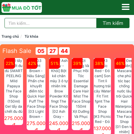
Tìm kiếm
Trang chủ
Từ khóa
Flash Sale
05
27
44
22%
42%
51%
39%
38%
46%
Gel tẩy da
chết đu đủ
[03 Light
[02 Ash
Xịt Dưỡng
SMART
Brown -
Gray -
Và Phục
[#3 Picnic
275.000
PEELING
Nâu Sáng]
Khói] Bột
Hồi Tóc
Red - Đỏ
275.000
245.000
215.000
đ
Mild
Phấn che
kẻ chân
Essential
cam] Son
[01 Đen tự
137.000
đ
đ
đ
Papaya
khuyết
mày 3 ô tự
Damage
Tint lì
nhiên]