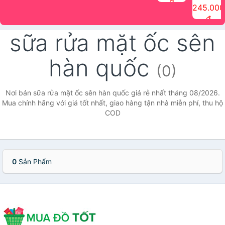
đ
The Face
điểm tóc
nhiên Ink
Care Hair
hương trái
Mascara
245.000
Shop
Quick Hair
Brow
Mist The
cây Water
che phủ
đ
(150ml)
Puff The
Powder Kit
Face Shop
Fit Tint
tóc bạc
Face Shop
fmgt The
150ml
fgmt The
chống
sữa rửa mặt ốc sên
Face Shop
Face
nước lâu
Shop
trôi Quick
Hair
hàn quốc
Waterproof
(0)
Mascara
The Face
Shop
Nơi bán sữa rửa mặt ốc sên hàn quốc giá rẻ nhất tháng 08/2026.
Mua chính hãng với giá tốt nhất, giao hàng tận nhà miễn phí, thu hộ
COD
0
Sản Phẩm