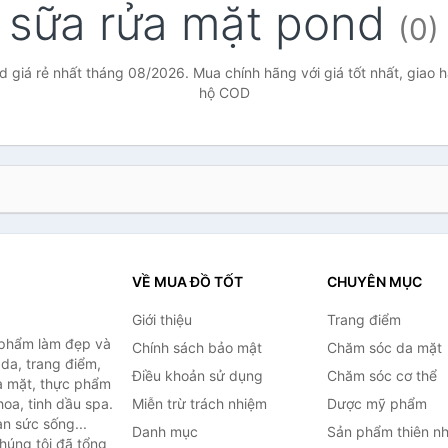
sữa rửa mặt pond
(0)
 giá rẻ nhất tháng 08/2026. Mua chính hãng với giá tốt nhất, giao h
hộ COD
VỀ MUA ĐỒ TỐT
CHUYÊN MỤC
Giới thiệu
Trang điểm
 phẩm làm đẹp và
Chính sách bảo mật
Chăm sóc da mặt
da, trang điểm,
Điều khoản sử dụng
Chăm sóc cơ thể
a mặt, thực phẩm
oa, tinh dầu spa.
Miễn trừ trách nhiệm
Dược mỹ phẩm
àn sức sống...
Danh mục
Sản phẩm thiên nh
húng tôi đã tổng