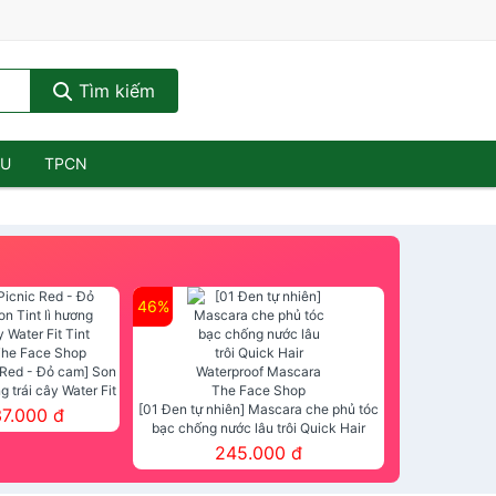
Tìm kiếm
ẦU
TPCN
46%
 Red - Đỏ cam] Son
ng trái cây Water Fit
mt The Face Shop
[01 Đen tự nhiên] Mascara che phủ tóc
37.000 đ
bạc chống nước lâu trôi Quick Hair
Waterproof Mascara The Face Shop
245.000 đ