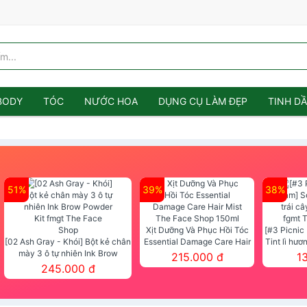
BODY
TÓC
NƯỚC HOA
DỤNG CỤ LÀM ĐẸP
TINH D
51%
39%
38%
Xịt Dưỡng Và Phục Hồi Tóc
[#3 Picnic
[02 Ash Gray - Khói] Bột kẻ chân
Essential Damage Care Hair
Tint lì hươ
mày 3 ô tự nhiên Ink Brow
Mist The Face Shop 150ml
Tint fg
215.000 đ
1
Powder Kit fmgt The Face Shop
245.000 đ