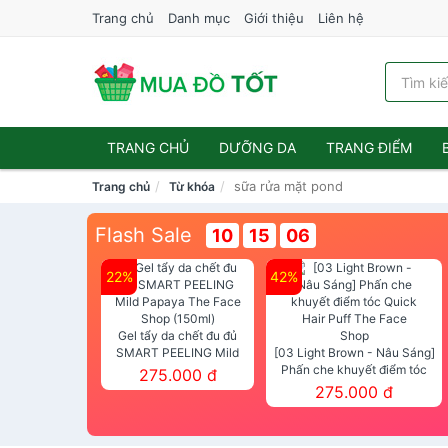
Trang chủ
Danh mục
Giới thiệu
Liên hệ
TRANG CHỦ
DƯỠNG DA
TRANG ĐIỂM
sữa rửa mặt pond
Trang chủ
Từ khóa
Flash Sale
10
15
06
22%
42%
Gel tẩy da chết đu đủ
SMART PEELING Mild
[03 Light Brown - Nâu Sáng]
Papaya The Face Shop
Phấn che khuyết điểm tóc
275.000 đ
(150ml)
Quick Hair Puff The Face Shop
275.000 đ