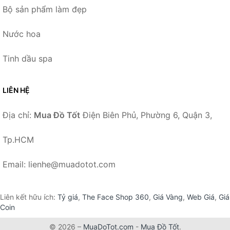
Bộ sản phẩm làm đẹp
Nước hoa
Tinh dầu spa
LIÊN HỆ
Địa chỉ:
Mua Đồ Tốt
Điện Biên Phủ, Phường 6, Quận 3,
Tp.HCM
Email: lienhe@muadotot.com
Liên kết hữu ích:
Tỷ giá
,
The Face Shop 360
,
Giá Vàng
,
Web Giá
,
Giá
Coin
© 2026 –
MuaDoTot.com
-
Mua Đồ Tốt
.