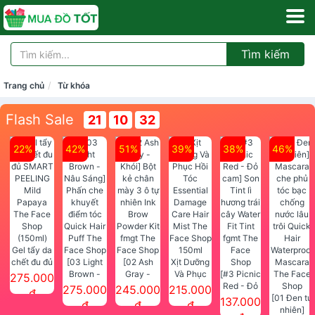
Tìm kiếm
Trang chủ
Từ khóa
Flash Sale
21
10
32
22%
42%
51%
39%
38%
46%
Gel tẩy da
chết đu đủ
[03 Light
[02 Ash
Xịt Dưỡng
SMART
Brown -
Gray -
Và Phục
[#3 Picnic
275.000
PEELING
Nâu Sáng]
Khói] Bột
Hồi Tóc
Red - Đỏ
275.000
245.000
215.000
đ
Mild
Phấn che
kẻ chân
Essential
cam] Son
[01 Đen tự
137.000
đ
đ
đ
Papaya
khuyết
mày 3 ô tự
Damage
Tint lì
nhiên]