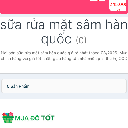
đ
The Face
điểm tóc
nhiên Ink
Care Hair
hương trái
Mascara
245.000
Shop
Quick Hair
Brow
Mist The
cây Water
che phủ
đ
(150ml)
Puff The
Powder Kit
Face Shop
Fit Tint
tóc bạc
Face Shop
fmgt The
150ml
fgmt The
chống
sữa rửa mặt sâm hàn
Face Shop
Face
nước lâu
Shop
trôi Quick
Hair
quốc
Waterproof
(0)
Mascara
The Face
Shop
Nơi bán sữa rửa mặt sâm hàn quốc giá rẻ nhất tháng 08/2026. Mua
chính hãng với giá tốt nhất, giao hàng tận nhà miễn phí, thu hộ COD
0
Sản Phẩm