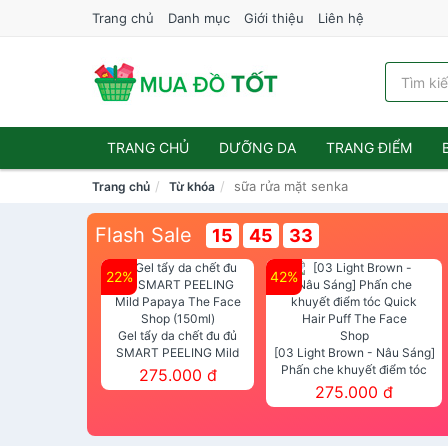
Trang chủ
Danh mục
Giới thiệu
Liên hệ
TRANG CHỦ
DƯỠNG DA
TRANG ĐIỂM
sữa rửa mặt senka
Trang chủ
Từ khóa
Flash Sale
15
45
33
22%
42%
Gel tẩy da chết đu đủ
SMART PEELING Mild
[03 Light Brown - Nâu Sáng]
Papaya The Face Shop
Phấn che khuyết điểm tóc
275.000 đ
(150ml)
Quick Hair Puff The Face Shop
275.000 đ