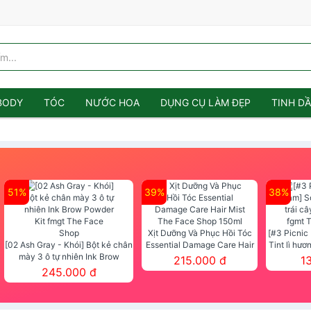
BODY
TÓC
NƯỚC HOA
DỤNG CỤ LÀM ĐẸP
TINH D
51%
39%
38%
Xịt Dưỡng Và Phục Hồi Tóc
[#3 Picnic
[02 Ash Gray - Khói] Bột kẻ chân
Essential Damage Care Hair
Tint lì hươ
mày 3 ô tự nhiên Ink Brow
Mist The Face Shop 150ml
Tint fg
215.000 đ
1
Powder Kit fmgt The Face Shop
245.000 đ