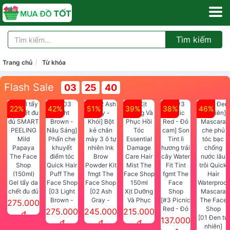
Tìm kiếm
Trang chủ
Từ khóa
Flash Sale
03
25
40
22%
42%
51%
39%
38%
46%
Gel tẩy da
chết đu đủ
[03 Light
[02 Ash
Xịt Dưỡng
SMART
Brown -
Gray -
Và Phục
[#3 Picnic
275.000
PEELING
Nâu Sáng]
Khói] Bột
Hồi Tóc
Red - Đỏ
275.000
245.000
215.000
đ
Mild
Phấn che
kẻ chân
Essential
cam] Son
[01 Đen tự
137.000
đ
đ
đ
Papaya
khuyết
mày 3 ô tự
Damage
Tint lì
nhiên]