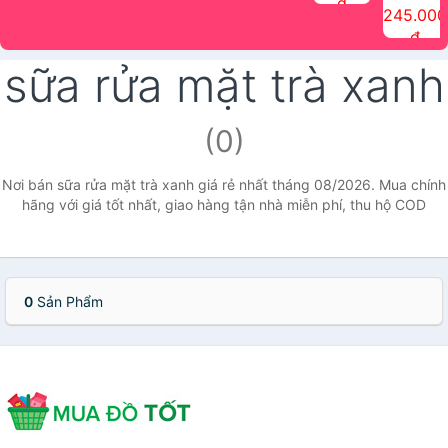
đ
The Face
điểm tóc
nhiên Ink
Care Hair
hương trái
Mascara
245.000
Shop
Quick Hair
Brow
Mist The
cây Water
che phủ
đ
(150ml)
Puff The
Powder Kit
Face Shop
Fit Tint
tóc bạc
Face Shop
fmgt The
150ml
fgmt The
chống
sữa rửa mặt trà xanh
Face Shop
Face
nước lâu
Shop
trôi Quick
Hair
Waterproof
(0)
Mascara
The Face
Shop
Nơi bán sữa rửa mặt trà xanh giá rẻ nhất tháng 08/2026. Mua chính
hãng với giá tốt nhất, giao hàng tận nhà miễn phí, thu hộ COD
0
Sản Phẩm