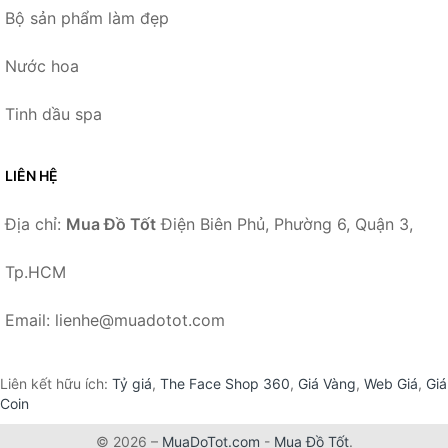
Bộ sản phẩm làm đẹp
Nước hoa
Tinh dầu spa
LIÊN HỆ
Địa chỉ:
Mua Đồ Tốt
Điện Biên Phủ, Phường 6, Quận 3,
Tp.HCM
Email: lienhe@muadotot.com
Liên kết hữu ích:
Tỷ giá
,
The Face Shop 360
,
Giá Vàng
,
Web Giá
,
Giá
Coin
© 2026 –
MuaDoTot.com
-
Mua Đồ Tốt
.