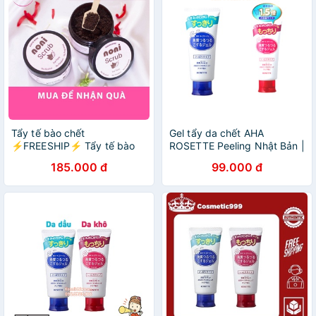
Tẩy tế bào chết
Gel tẩy da chết AHA
⚡FREESHIP⚡ Tẩy tế bào
ROSETTE Peeling Nhật Bản |
chết cho mặt từ thiên nhiên,
Tẩy tế bào chết cho da nhạy
185.000 đ
99.000 đ
an toàn cho cả da nhạy cảm
cảm và da thường tuýp
100 gr
120g