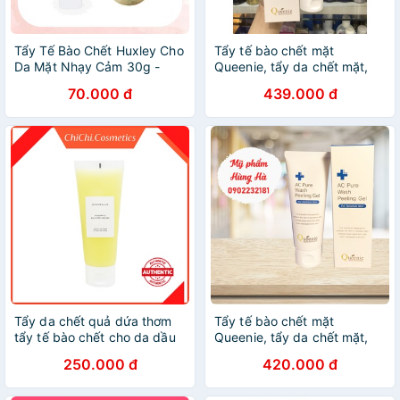
Tẩy Tế Bào Chết Huxley Cho
Tẩy tế bào chết mặt
Da Mặt Nhạy Cảm 30g -
Queenie, tẩy da chết mặt,
Chính Hãng, Có Tem Phụ
dạng gel, cho da nhạy cảm,
70.000 đ
439.000 đ
dầu mụn Queenie Ac Pure
100ml
Tẩy da chết quả dứa thơm
Tẩy tế bào chết mặt
tẩy tế bào chết cho da dầu
Queenie, tẩy da chết mặt,
mụn nhạy cảm Graymelin
dạng gel, cho da nhạy cảm,
250.000 đ
420.000 đ
Pineapple Mild Peeling Gel
dầu mụn Queenie Ac Pure
100ml
100ml