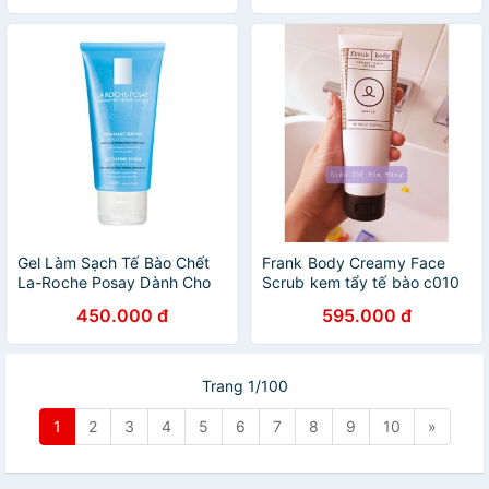
Ngừa Lão Hóa Da
Lão Hóa Da Dezy
Gel Làm Sạch Tế Bào Chết
Frank Body Creamy Face
La-Roche Posay Dành Cho
Scrub kem tẩy tế bào c010
Da Nhạy Cảm 50ml
cho da nhạy cảm
450.000 đ
595.000 đ
Trang 1/100
1
2
3
4
5
6
7
8
9
10
»