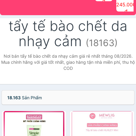
đ
The Face
điểm tóc
nhiên Ink
Care Hair
hương trái
Mascara
245.000
Shop
Quick Hair
Brow
Mist The
cây Water
che phủ
đ
(150ml)
Puff The
Powder Kit
Face Shop
Fit Tint
tóc bạc
Face Shop
fmgt The
150ml
fgmt The
chống
tẩy tế bào chết da
Face Shop
Face
nước lâu
Shop
trôi Quick
Hair
nhạy cảm
Waterproof
(18163)
Mascara
The Face
Shop
Nơi bán tẩy tế bào chết da nhạy cảm giá rẻ nhất tháng 08/2026.
Mua chính hãng với giá tốt nhất, giao hàng tận nhà miễn phí, thu hộ
COD
18.163
Sản Phẩm