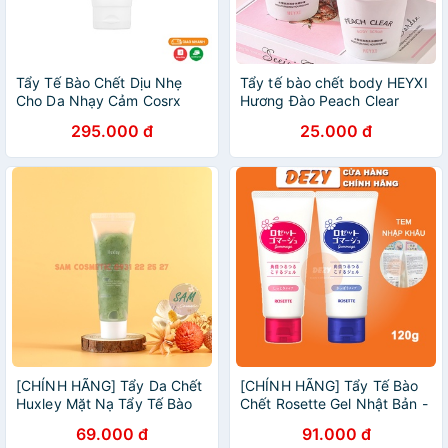
Tẩy Tế Bào Chết Dịu Nhẹ
Tẩy tế bào chết body HEYXI
Cho Da Nhạy Cảm Cosrx
Hương Đào Peach Clear
Low pH Good Night Soft
200ml Tẩy da chết toàn thân
295.000 đ
25.000 đ
Peeling Gel
da dầu da mụn nhạy cảm tại
nhà TT03
[CHÍNH HÃNG] Tẩy Da Chết
[CHÍNH HÃNG] Tẩy Tế Bào
Huxley Mặt Nạ Tẩy Tế Bào
Chết Rosette Gel Nhật Bản -
Chết Mặt Scrub Mask Cho
Tẩy Da Chết Mặt Da Khô Da
69.000 đ
91.000 đ
Da Dầu Mụn Da Nhạy Cảm
Nhạy Cảm Dưỡng Ẩm Ngừa