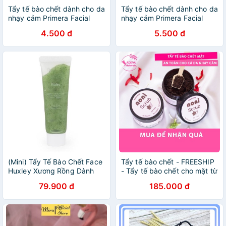
Tẩy tế bào chết dành cho da
Tẩy tế bào chết dành cho da
nhạy cảm Primera Facial
nhạy cảm Primera Facial
Mild Peeling 4ml
Mild Peeling 4ml
4.500 đ
5.500 đ
(Mini) Tẩy Tế Bào Chết Face
Tẩy tế bào chết - FREESHIP
Huxley Xương Rồng Dành
- Tẩy tế bào chết cho mặt từ
Cho Da Nhạy Cảm
thiên nhiên, an toàn cho cả
79.900 đ
185.000 đ
da nhạy cảm 100 gr