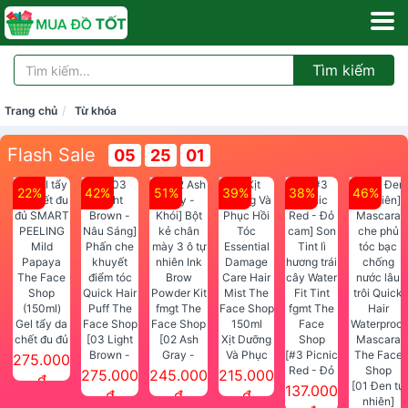
Tìm kiếm
Trang chủ
Từ khóa
Flash Sale
05
24
59
22%
42%
51%
39%
38%
46%
Gel tẩy da
chết đu đủ
[03 Light
[02 Ash
Xịt Dưỡng
SMART
Brown -
Gray -
Và Phục
[#3 Picnic
275.000
PEELING
Nâu Sáng]
Khói] Bột
Hồi Tóc
Red - Đỏ
275.000
245.000
215.000
đ
Mild
Phấn che
kẻ chân
Essential
cam] Son
[01 Đen tự
137.000
đ
đ
đ
Papaya
khuyết
mày 3 ô tự
Damage
Tint lì
nhiên]