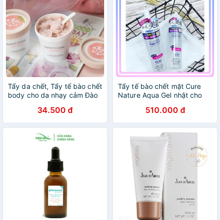
Tẩy da chết, Tẩy tế bào chết
Tẩy tế bào chết mặt Cure
body cho da nhạy cảm Đào
Nature Aqua Gel nhật cho
HEYXI Peach Clear giúp
da nhạy cảm, da mụn
34.500 đ
510.000 đ
sáng da MiraaShop