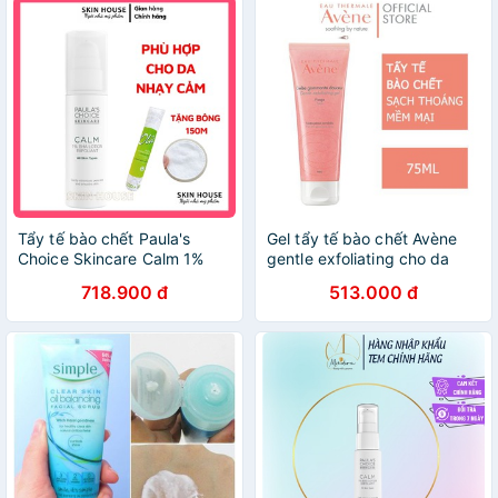
Tẩy tế bào chết Paula's
Gel tẩy tế bào chết Avène
Choice Skincare Calm 1%
gentle exfoliating cho da
BHA Lotion Exfoliant cho da
nhạy cảm 75ml [Nhập Khẩu
718.900 đ
513.000 đ
nhạy cảm 30ml
Chính Hãng]