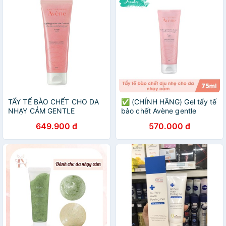
TẨY TẾ BÀO CHẾT CHO DA
✅ (CHÍNH HÃNG) Gel tẩy tế
NHẠY CẢM GENTLE
bào chết Avène gentle
PURIFYING SCRUB AVENE
exfoliating cho da nhạy cảm
649.900 đ
570.000 đ
75ML CHÍNH HÃNG - 7691
75ml