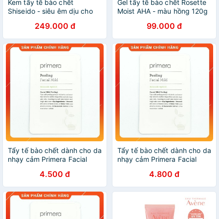
Kem tẩy tế bào chết
Gel tẩy tế bào chết Rosette
Shiseido - siêu êm dịu cho
Moist AHA - màu ​hồng 120g
da nhạy cảm
- tẩy da chết cho da nhạy
249.000 đ
99.000 đ
cảm
Tẩy tế bào chết dành cho da
Tẩy tế bào chết dành cho da
nhạy cảm Primera Facial
nhạy cảm Primera Facial
Mild Peeling 4ml
Mild Peeling 4ml
4.500 đ
4.800 đ