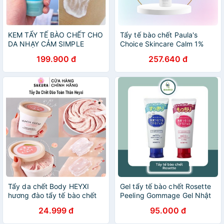
KEM TẨY TẾ BÀO CHẾT CHO
Tẩy tế bào chết Paula's
DA NHẠY CẢM SIMPLE
Choice Skincare Calm 1%
CLEAR SKIN OIL
BHA Lotion Exfoliant cho da
199.900 đ
257.640 đ
BALANCING FACIAL SCRUB
nhạy cảm 30ml
75ML
Tẩy da chết Body HEYXI
Gel tẩy tế bào chết Rosette
hương đào tẩy tế bào chết
Peeling Gommage Gel Nhật
Peach Clear toàn thân cho
Bản cho da dầu da khô nhạy
24.999 đ
95.000 đ
da dầu mụn nhạy cảm
cảm TBC01
SAKURA H3