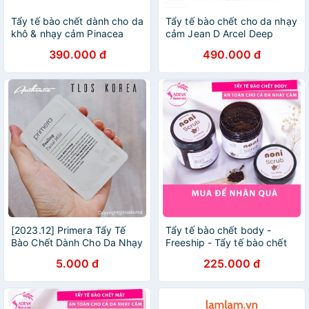
Tẩy tế bào chết dành cho da
Tẩy tế bào chết cho da nhạy
khô & nhạy cảm Pinacea
cảm Jean D Arcel Deep
Soft Peeling Booster - 30ml
Cleansing Scrub 50ml
390.000 đ
490.000 đ
[2023.12] Primera Tẩy Tế
Tẩy tế bào chết body -
Bào Chết Dành Cho Da Nhạy
Freeship - Tẩy tế bào chết
Cảm Primera Facial Peeling
cho Body từ thiên nhiên, an
5.000 đ
225.000 đ
2ml
toàn cho cả da nhạy cảm
200 gr