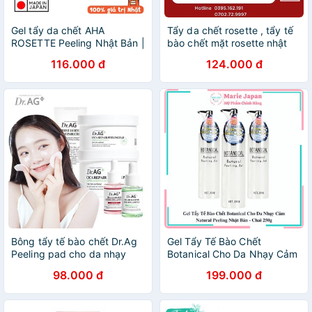
Gel tẩy da chết AHA
Tẩy da chết rosette , tẩy tế
ROSETTE Peeling Nhật Bản |
bào chết mặt rosette nhật
Tẩy tế bào chết cho da nhạy
bản chính hãng cho da dầu
116.000 đ
124.000 đ
cảm và da thường tuýp
mụn da nhạy cảm
120g
Cosmetic999
Bông tẩy tế bào chết Dr.Ag
Gel Tẩy Tế Bào Chết
Peeling pad cho da nhạy
Botanical Cho Da Nhạy Cảm
cảm 30pad từ Hàn Quốc
Natural Peeling Nhật Bản -
98.000 đ
199.000 đ
Chai 250g