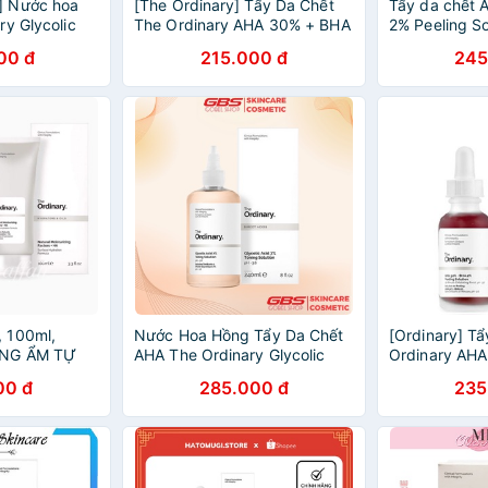
] Nước hoa
[The Ordinary] Tẩy Da Chết
Tẩy da chết
ry Glycolic
The Ordinary AHA 30% + BHA
2% Peeling So
olution
2% Peeling
Ordinary - Th
00 đ
215.000 đ
245
 100ml,
Nước Hoa Hồng Tẩy Da Chết
[Ordinary] T
ỠNG ẨM TỰ
AHA The Ordinary Glycolic
Ordinary AH
INARY
Acid 7% - The Ordinary 240ml
Peeling
00 đ
285.000 đ
235
TURIZING