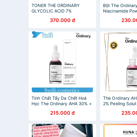
TONER THE ORDINARY
Bột The Ordinar
GLYCOLIC ACID 7%
Niacinamide Po
370.000 đ
230.0
Tinh Chất Tẩy Da Chết Hoá
The Ordinary A
Học The Ordinary AHA 30% +
2% Peeling Solut
BHA 2% Peeling Solution - The
Serum The Ordin
215.000 đ
235.0
Ordinary 30ml
chết sinh học 3