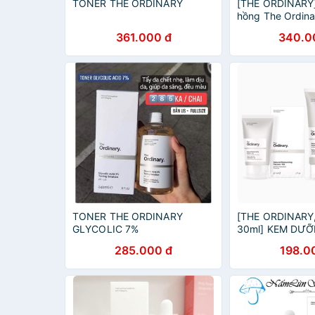
TONER THE ORDINARY
[THE ORDINARY
hồng The Ordina
Acid 7% Toning S
361.000 đ
340.0
TONER THE ORDINARY
[THE ORDINARY,
GLYCOLIC 7%
30ml] KEM DƯ
NHIÊN THE ORD
285.000 đ
198.0
NATURAL MOIS
FACTORS + HA