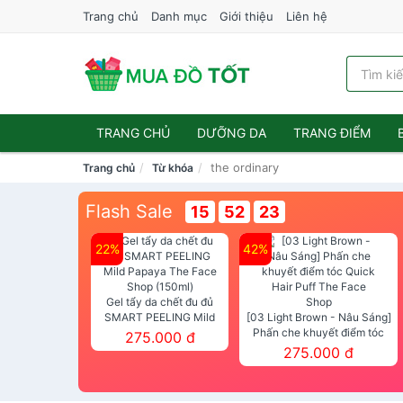
Trang chủ
Danh mục
Giới thiệu
Liên hệ
TRANG CHỦ
DƯỠNG DA
TRANG ĐIỂM
the ordinary
Trang chủ
Từ khóa
Flash Sale
15
52
22
22%
42%
Gel tẩy da chết đu đủ
SMART PEELING Mild
[03 Light Brown - Nâu Sáng]
Papaya The Face Shop
Phấn che khuyết điểm tóc
275.000 đ
(150ml)
Quick Hair Puff The Face Shop
275.000 đ