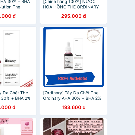
 AHA 30% + BHA
[Chính hãng 100%] NƯỚC
lution The
HOA HỒNG THE ORDINARY
e Ordinary
GLYCOLIC ACID 7%/TONER
.000 đ
295.000 đ
THE ORDINARY
ẩy Da Chết The
[Ordinary] Tẩy Da Chết The
A 30% + BHA 2%
Ordinary AHA 30% + BHA 2%
Peeling
.000 đ
193.600 đ