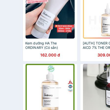
Kem dưỡng HA The
[AUTH] TONER 
ORDINARY (Có sẳn)
AICD 7% THE O
162.000 đ
309.0