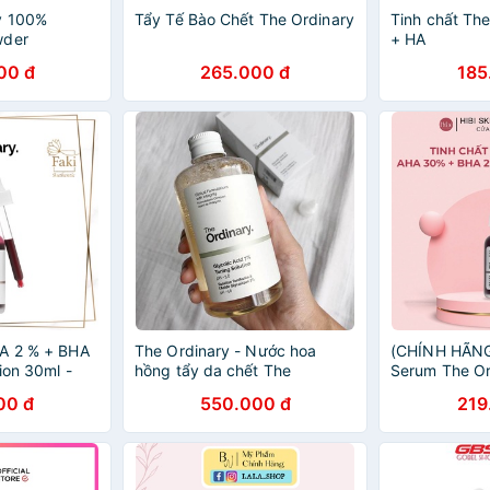
y 100%
Tẩy Tế Bào Chết The Ordinary
Tinh chất The
wder
+ HA
00 đ
265.000 đ
185
HA 2 % + BHA
The Ordinary - Nước hoa
(CHÍNH HÃNG)
ion 30ml -
hồng tẩy da chết The
Serum The O
ary tẩy da
Ordinary Glycolic Acid 7%
+ BHA 2 peeli
00 đ
550.000 đ
219
0ml
Toning Solution pH~3.6
Da Chết The 
240mL