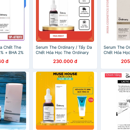
Da Chết The
Serum The Ordinary / Tẩy Da
Serum The Or
0% + BHA 2%
Chết Hóa Học The Ordinary
Chết Hóa Học
AHA 30% BHA 2% Peeling
AHA 30% BHA
40 đ
230.000 đ
205
Solution
Solution