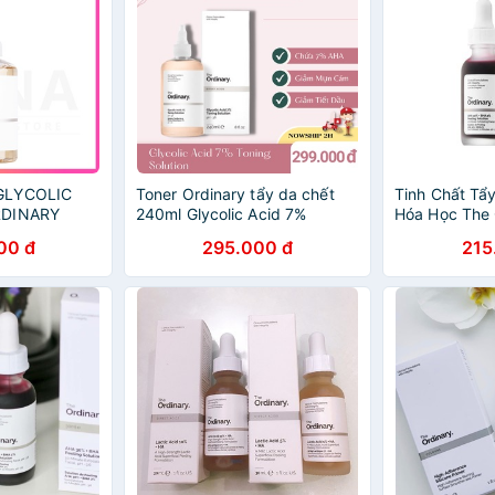
GLYCOLIC
Toner Ordinary tẩy da chết
Tinh Chất Tẩ
RDINARY
240ml Glycolic Acid 7%
Hóa Học The 
Toning Solution The Ordinary
30% + BHA 2%
00 đ
295.000 đ
215
Solution - Th