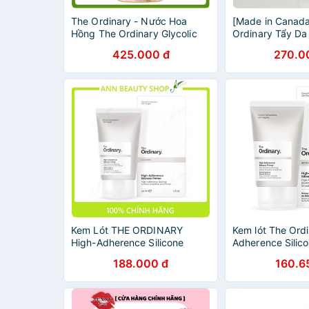
The Ordinary - Nước Hoa
[Made in Canada
Hồng The Ordinary Glycolic
Ordinary Tẩy Da
Acid (AHA) 7% Toning Solution
Học Peeling Solu
425.000 đ
270.0
- Tẩy Da Chết Hóa Học 240ml
Ordinary AHA 3
Peeling Solution
Kem Lót THE ORDINARY
Kem lót The Ord
High-Adherence Silicone
Adherence Silic
Primer
188.000 đ
160.6