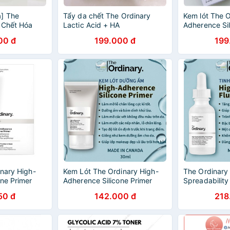
] The
Tẩy da chết The Ordinary
Kem lót The O
 Chết Hóa
Lactic Acid + HA
Adherence Sil
tion - The
00 đ
199.000 đ
199
0% + BHA 2%
inary High-
Kem Lót The Ordinary High-
The Ordinary
one Primer
Adherence Silicone Primer
Spreadability 
Kem lót
50 đ
142.000 đ
218