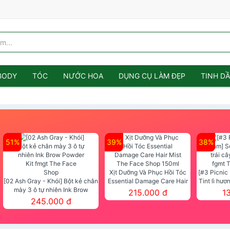
BODY
TÓC
NƯỚC HOA
DỤNG CỤ LÀM ĐẸP
TINH D
51%
39%
38%
Xịt Dưỡng Và Phục Hồi Tóc
[#3 Picnic
[02 Ash Gray - Khói] Bột kẻ chân
Essential Damage Care Hair
Tint lì hươ
mày 3 ô tự nhiên Ink Brow
Mist The Face Shop 150ml
Tint fg
215.000 đ
1
Powder Kit fmgt The Face Shop
245.000 đ