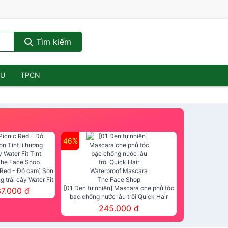
Tìm kiếm
ẦU
TPCN
46%
 Red - Đỏ cam] Son
ng trái cây Water Fit
mt The Face Shop
[01 Đen tự nhiên] Mascara che phủ tóc
37.000 đ
bạc chống nước lâu trôi Quick Hair
Waterproof Mascara The Face Shop
245.000 đ