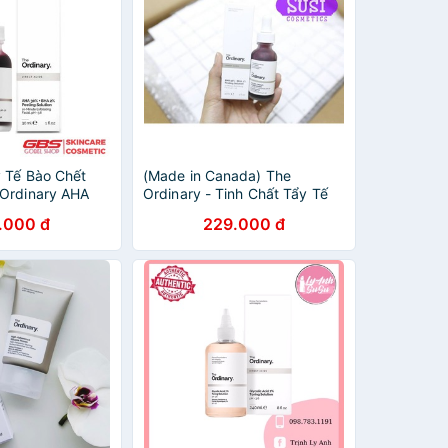
y Tế Bào Chết
(Made in Canada) The
Ordinary AHA
Ordinary - Tinh Chất Tẩy Tế
 Peeling
Bào Chết The Ordinary AHA
.000 đ
229.000 đ
e Ordinary 30ml
30% + BHA 2% Peeling
Solution