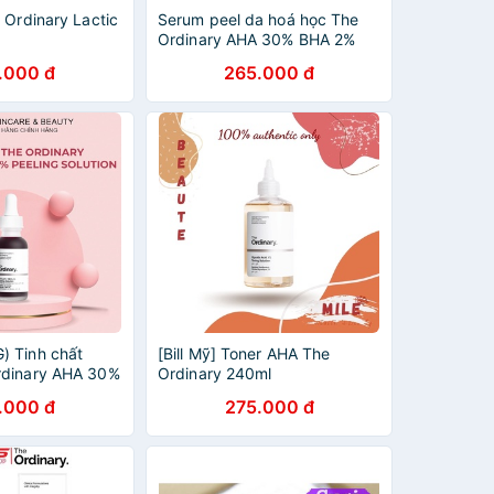
 Ordinary Lactic
Serum peel da hoá học The
Ordinary AHA 30% BHA 2%
Peeling Solution (peel da the
.000 đ
265.000 đ
ordinary)
 Tinh chất
[Bill Mỹ] Toner AHA The
rdinary AHA 30%
Ordinary 240ml
ng solution, Tẩy
.000 đ
275.000 đ
Ordinary