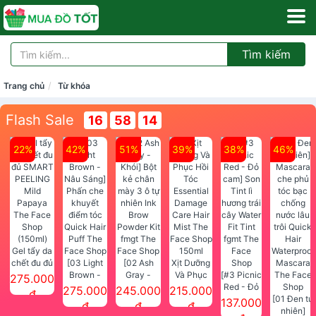
Tìm kiếm
Trang chủ
Từ khóa
Flash Sale
16
58
14
22%
42%
51%
39%
38%
46%
Gel tẩy da
chết đu đủ
[03 Light
[02 Ash
Xịt Dưỡng
SMART
Brown -
Gray -
Và Phục
[#3 Picnic
275.000
PEELING
Nâu Sáng]
Khói] Bột
Hồi Tóc
Red - Đỏ
275.000
245.000
215.000
đ
Mild
Phấn che
kẻ chân
Essential
cam] Son
[01 Đen tự
137.000
đ
đ
đ
Papaya
khuyết
mày 3 ô tự
Damage
Tint lì
nhiên]