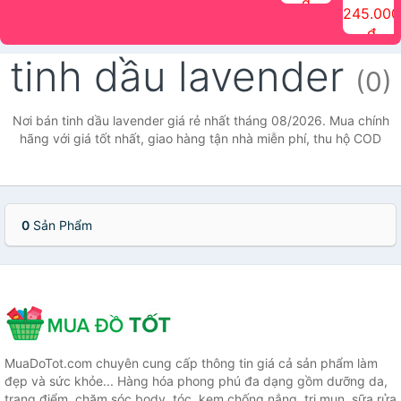
đ
The Face
điểm tóc
nhiên Ink
Care Hair
hương trái
Mascara
245.000
Shop
Quick Hair
Brow
Mist The
cây Water
che phủ
đ
(150ml)
Puff The
Powder Kit
Face Shop
Fit Tint
tóc bạc
Face Shop
fmgt The
150ml
fgmt The
chống
tinh dầu lavender
Face Shop
Face
nước lâu
(0)
Shop
trôi Quick
Hair
Waterproof
Nơi bán tinh dầu lavender giá rẻ nhất tháng 08/2026. Mua chính
Mascara
hãng với giá tốt nhất, giao hàng tận nhà miễn phí, thu hộ COD
The Face
Shop
0
Sản Phẩm
MuaDoTot.com chuyên cung cấp thông tin giá cả sản phẩm làm
đẹp và sức khỏe... Hàng hóa phong phú đa dạng gồm dưỡng da,
trang điểm, chăm sóc body, tóc, kem chống nắng, trị mụn, sữa rửa