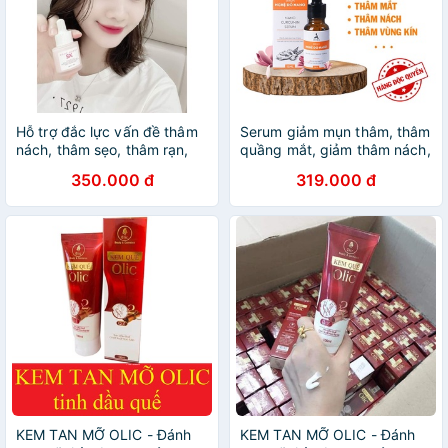
Hỗ trợ đắc lực vấn đề thâm
Serum giảm mụn thâm, thâm
nách, thâm sẹo, thâm rạn,
quầng mắt, giảm thâm nách,
thâm môing, thâm mụn.
thâm vùng kín, thâm muỗi
350.000 đ
319.000 đ
đốt, thâm đầu gối, nghệ đỏ
Nano ABERA 15ml
KEM TAN MỠ OLIC - Đánh
KEM TAN MỠ OLIC - Đánh