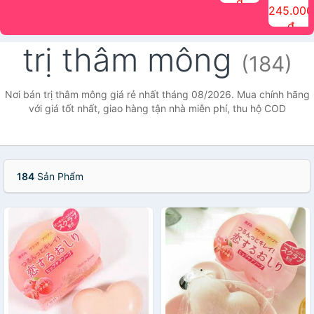
đ
The Face
điểm tóc
nhiên Ink
Care Hair
hương trái
Mascara
245.000
Shop
Quick Hair
Brow
Mist The
cây Water
che phủ
đ
(150ml)
Puff The
Powder Kit
Face Shop
Fit Tint
tóc bạc
Face Shop
fmgt The
150ml
fgmt The
chống
trị thâm mông
Face Shop
Face
nước lâu
(184)
Shop
trôi Quick
Hair
Waterproof
Nơi bán trị thâm mông giá rẻ nhất tháng 08/2026. Mua chính hãng
Mascara
với giá tốt nhất, giao hàng tận nhà miễn phí, thu hộ COD
The Face
Shop
184
Sản Phẩm