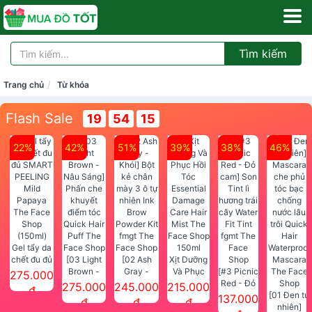
Tìm kiếm
Trang chủ
Từ khóa
Flash Sale
19
54
14
22%
42%
51%
39%
38%
46%
Gel tẩy da
chết đu đủ
[03 Light
[02 Ash
Xịt Dưỡng
SMART
Brown -
Gray -
Và Phục
[#3 Picnic
275.000
PEELING
Nâu Sáng]
Khói] Bột
Hồi Tóc
Red - Đỏ
275.000
245.000
215.000
đ
Mild
Phấn che
kẻ chân
Essential
cam] Son
[01 Đen tự
137.000
đ
đ
đ
Papaya
khuyết
mày 3 ô tự
Damage
Tint lì
nhiên]