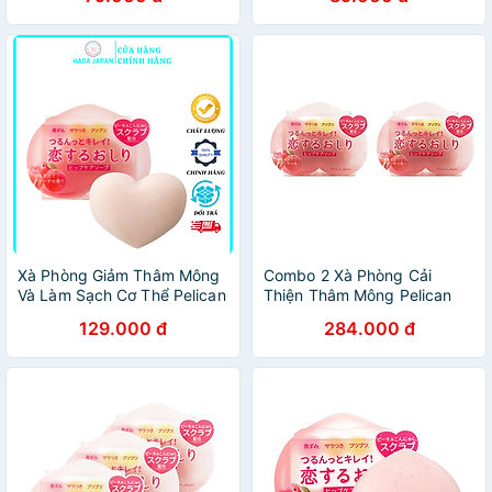
mông, cùi chỏ, mắt cá chân
Bị Sỉn Màu, Thâm, Sạm
- Sopi Store
Xà Phòng Giảm Thâm Mông
Combo 2 Xà Phòng Cải
Và Làm Sạch Cơ Thể Pelican
Thiện Thâm Mông Pelican
Hip Care Soap 80g
Hip Care Soap Nội Địa Nhật
129.000 đ
284.000 đ