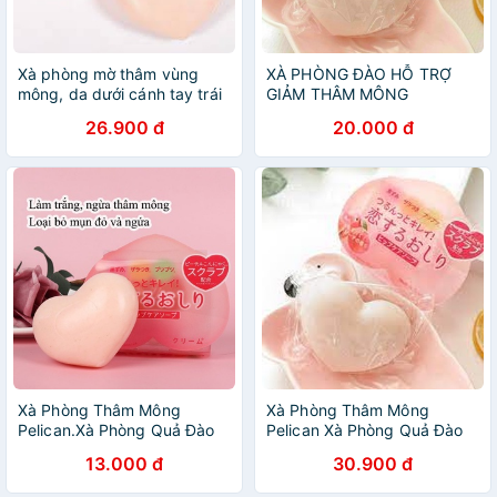
Xà phòng mờ thâm vùng
XÀ PHÒNG ĐÀO HỖ TRỢ
mông, da dưới cánh tay trái
GIẢM THÂM MÔNG
đào Pelican Hip Care Soap -
PELICAN
26.900 đ
20.000 đ
Soap Thâm Mông ( Kèm ảnh
thật)
Xà Phòng Thâm Mông
Xà Phòng Thâm Mông
Pelican.Xà Phòng Quả Đào
Pelican Xà Phòng Quả Đào
Trắng Da
Giúp Trắng Sáng Mịn Màng
13.000 đ
30.900 đ
Loại Bỏ Thâm Và Mụn Cho
Vùng Mông, Hông, Nách