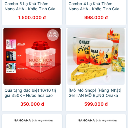
Combo 5 Lọ Khử Thâm
Combo 4 Lọ Khử Thâm
Nano AHA - Khắc Tinh Của
Nano AHA - Khắc Tinh Của
Mọi Loại Thâm
Mọi Loại Thâm
1.500.000 đ
998.000 đ
Quà tặng đặc biệt 10/10 trị
[Mô_Mô_Shop] [Hàng_Nhật]
giá 350K - Nước hoa cao
Gel TAN MỠ BỤNG Onaka
cấp
Hot Gel Nhật Bản 300g
350.000 đ
599.000 đ
đánh tan mỡ bụng, bắp tay
đùi mông [Hàng_Auth]