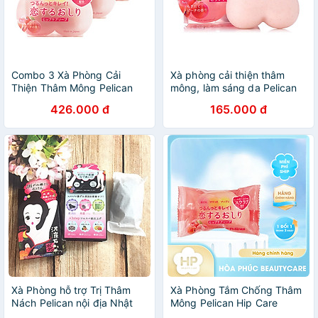
Combo 3 Xà Phòng Cải
Xà phòng cải thiện thâm
Thiện Thâm Mông Pelican
mông, làm sáng da Pelican
Hip Care Soap Nội Địa Nhật
Nhật Bản Hip Care Soap
426.000 đ
165.000 đ
80g
Xà Phòng hỗ trợ Trị Thâm
Xà Phòng Tắm Chống Thâm
Nách Pelican nội địa Nhật
Mông Pelican Hip Care
Bản
Scrub Soap Hạt Tẩy Tế Bào