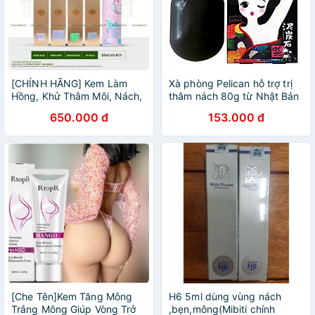
[CHÍNH HÃNG] Kem Làm
Xà phòng Pelican hỗ trợ trị
Hồng, Khử Thâm Môi, Nách,
thâm nách 80g từ Nhật Bản
Mông, Bẹn, Nhũ Hoa, Bikini
- Tặng túi zip 3 kẹo mật ong
650.000 đ
153.000 đ
XXVirgin - Gcell 5ml Hàn
Senjaku
Quốc.
[Che Tên]Kem Tăng Mông
H6 5ml dùng vùng nách
Trắng Mông Giúp Vòng Trở
,bẹn,mông(Mibiti chính