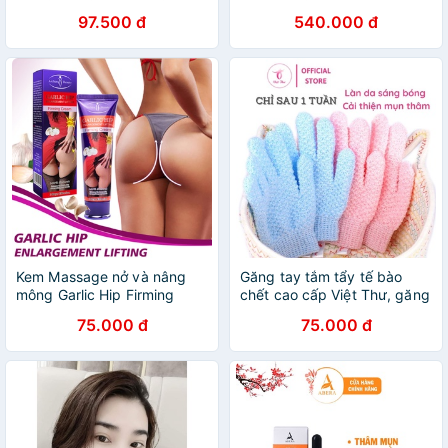
Trở Lên Quả Táo Đẹp Quyến
hãng)
97.500 đ
540.000 đ
Rũ Mango Sexy Buttock
Enhance ment Cream
Kem Massage nở và nâng
Găng tay tắm tẩy tế bào
mông Garlic Hip Firming
chết cao cấp Việt Thư, găng
Cream 100ml
tay tắm khô trị mụn thâm
75.000 đ
75.000 đ
hiệu quả, 1 đôi, 12x19cm