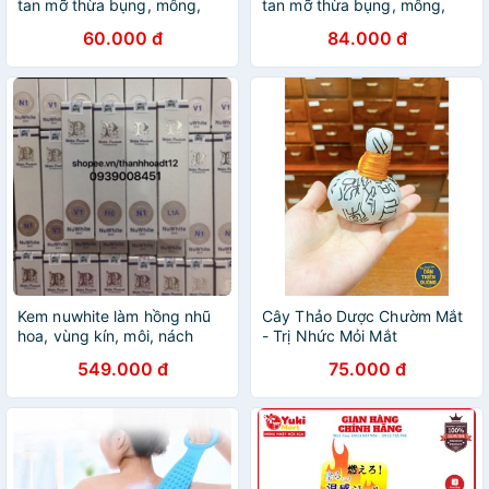
tan mỡ thừa bụng, mông,
tan mỡ thừa bụng, mông,
đùi, cánh tay 100ml
đùi, cánh tay 100ml
60.000 đ
84.000 đ
Kem nuwhite làm hồng nhũ
Cây Thảo Dược Chườm Mắt
hoa, vùng kín, môi, nách
- Trị Nhức Mỏi Mắt
mông bẹn N1, V1, L1A
549.000 đ
75.000 đ