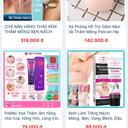
[CHỈ BÁN HÀNG THÁI] KEM
Xà Phòng Hỗ Trợ Giảm Mụn
THÂM MÔNG BẸN,NÁCH
Và Thâm Mông Pelican Hip
THÁI LAN [SẴN][CHE TEN]
Care Soap 80g
319.000 đ
142.000 đ
PeiMei Xoá Thâm làm hồng
Kem Làm Trắng Nách,
nhũ hoa, hồng môi, vùng kín,
Mông, Bẹn, Vùng Bikini, Đầu
chống thâm đầu gối, thâm
Gối. Khử Thâm Các Vùng Da
79.000 đ
89.000 đ