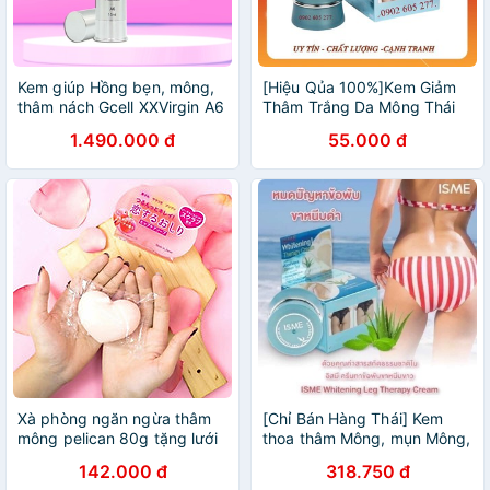
Kem giúp Hồng bẹn, mông,
[Hiệu Qủa 100%]Kem Giảm
thâm nách Gcell XXVirgin A6
Thâm Trắng Da Mông Thái
15ml
Lan 5gr
1.490.000 đ
55.000 đ
Xà phòng ngăn ngừa thâm
[Chỉ Bán Hàng Thái] Kem
mông pelican 80g tặng lưới
thoa thâm Mông, mụn Mông,
tạo bọt
Bẹn, Nách, Lưng, Nhũ hoa,
142.000 đ
318.750 đ
Cùi chỏ, Đầu gối .... Thái Lan