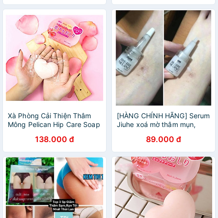
Xà Phòng Cải Thiện Thâm
[HÀNG CHÍNH HÃNG] Serum
Mông Pelican Hip Care Soap
Jiuhe xoá mờ thâm mụn,
nội địa Nhật
thâm các vùng cánh, mông,
138.000 đ
89.000 đ
sẹo, nám - Loại bỏ những
vết thâm lâu năm