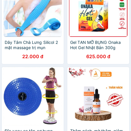
Dây Tắm Chà Lưng Silicol 2
Gel TAN MỠ BỤNG Onaka
mặt massage trị mụn
Hot Gel Nhật Bản 300g
đánh tan mỡ bụng, bắp tay
22.000 đ
625.000 đ
đùi mông
Đĩa xoay eo tập cơ bụng,
Thâm nách, mờ thâm, giảm