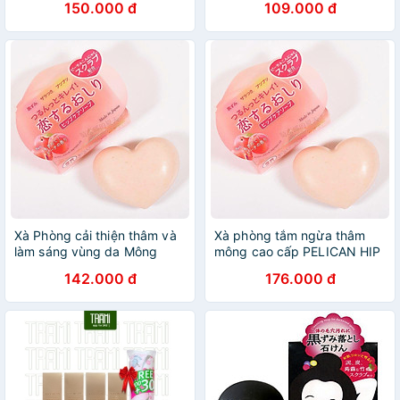
150.000 đ
109.000 đ
Chết (80G)
Xà Phòng cải thiện thâm và
Xà phòng tắm ngừa thâm
làm sáng vùng da Mông
mông cao cấp PELICAN HIP
Pelican Hip Care Soap Nhật
CARE SCRUB SOAP + tặng 5
142.000 đ
176.000 đ
Bản
túi zipper 15x20cm