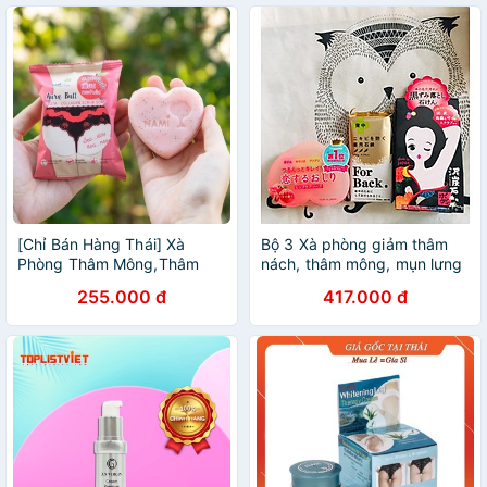
80g
[Chỉ Bán Hàng Thái] Xà
Bộ 3 Xà phòng giảm thâm
Phòng Thâm Mông,Thâm
nách, thâm mông, mụn lưng
Nách,Xóa Thâm Bẹn,Khủy
- NỘI ĐỊA NHẬT BẢN
255.000 đ
417.000 đ
Tay,Chân Thái Lan