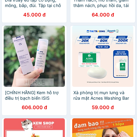
mông, bắp, đùi. Tập tại chỗ
thâm nách, phục hồi da, tái
rất tiện lợi cho người bận rộn
tạo da, Serum nghệ đỏ nano
45.000 đ
64.000 đ
ABERA chính hãng
[CHÍNH HÃNG] Kem hỗ trợ
Xà phòng trị mụn lưng và
điều trị bạch biến ISIS
rửa mặt Acnes Washing Bar
PHARMA VITISKIN
75g
606.000 đ
59.000 đ