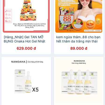
[Hàng_Nhật] Gel TAN MỠ
kem ngừa thâm..88 cho bạn
BỤNG Onaka Hot Gel Nhật
hết thâm da trắng mịn thái
Bản 300g đánh tan mỡ
lan
629.000 đ
89.000 đ
bụng, bắp tay đùi mông
[Hàng_Auth]