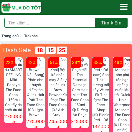
Tìm kiếm
Trang chủ
Từ khóa
Flash Sale
18
15
25
22%
42%
51%
39%
38%
46%
Gel tẩy da
chết đu đủ
[03 Light
[02 Ash
Xịt Dưỡng
SMART
Brown -
Gray -
Và Phục
[#3 Picnic
275.000
PEELING
Nâu Sáng]
Khói] Bột
Hồi Tóc
Red - Đỏ
275.000
245.000
215.000
đ
Mild
Phấn che
kẻ chân
Essential
cam] Son
[01 Đen tự
137.000
đ
đ
đ
Papaya
khuyết
mày 3 ô tự
Damage
Tint lì
nhiên]