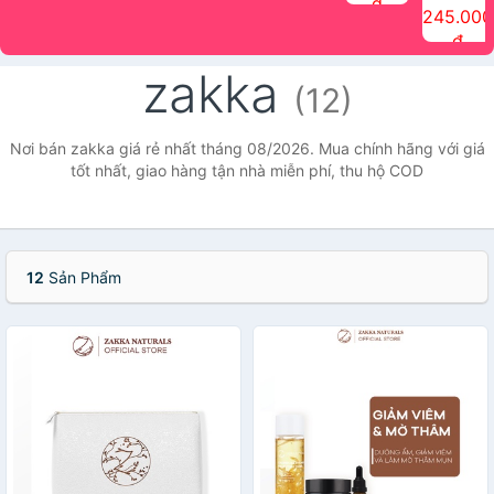
đ
The Face
điểm tóc
nhiên Ink
Care Hair
hương trái
Mascara
245.000
Shop
Quick Hair
Brow
Mist The
cây Water
che phủ
đ
(150ml)
Puff The
Powder Kit
Face Shop
Fit Tint
tóc bạc
Face Shop
fmgt The
150ml
fgmt The
chống
zakka
Face Shop
Face
nước lâu
(12)
Shop
trôi Quick
Hair
Waterproof
Nơi bán zakka giá rẻ nhất tháng 08/2026. Mua chính hãng với giá
Mascara
tốt nhất, giao hàng tận nhà miễn phí, thu hộ COD
The Face
Shop
12
Sản Phẩm