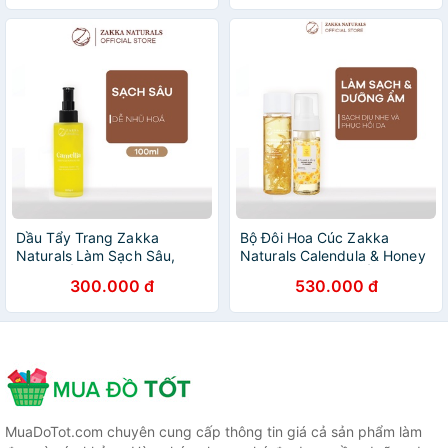
Dầu Tẩy Trang Zakka
Bộ Đôi Hoa Cúc Zakka
Naturals Làm Sạch Sâu,
Naturals Calendula & Honey
Dưỡng Ẩm, Chống Lão Hóa
Làm Sạch Và Cấp Ẩm Dịu
300.000 đ
530.000 đ
Camellia Deep Cleansing Oil
Nhẹ Cho Da Nhạy Cảm 13
100ml
MuaDoTot.com chuyên cung cấp thông tin giá cả sản phẩm làm