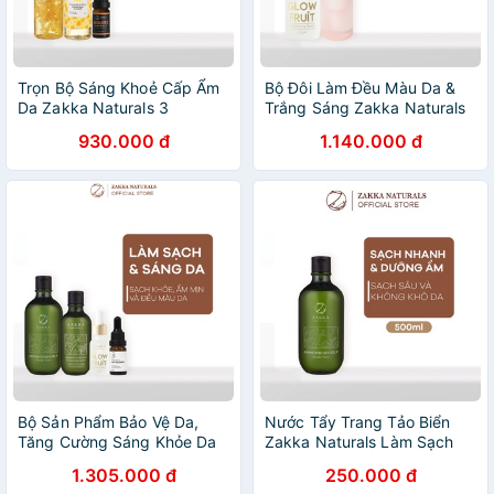
Trọn Bộ Sáng Khoẻ Cấp Ẩm
Bộ Đôi Làm Đều Màu Da &
Da Zakka Naturals 3
Trắng Sáng Zakka Naturals
930.000 đ
1.140.000 đ
Bộ Sản Phẩm Bảo Vệ Da,
Nước Tẩy Trang Tảo Biển
Tăng Cường Sáng Khỏe Da
Zakka Naturals Làm Sạch
Zakka Naturals 1
Kép Siêu Tốc Fermented Sea
1.305.000 đ
250.000 đ
Kelp Micellar Water 500ml