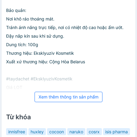
Bảo quản:
Nơi khô ráo thoáng mát.
Tránh ánh nắng trực tiếp, nơi có nhiệt độ cao hoặc ẩm ướt.
Đậy nắp kín sau khi sử dụng.
Dung tích: 100g
Thương hiệu: Eksklyuziv Kosmetik
Xuất xứ thương hiệu: Cộng Hòa Belarus
#taydachet #EksklyuzivKosmetik
Giá LOT
Xem thêm thông tin sản phẩm
Từ khóa
innisfree
huxley
cocoon
naruko
cosrx
isis pharma