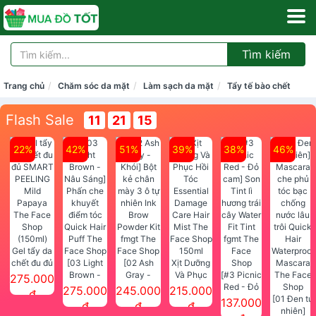
Tìm kiếm
Trang chủ
Chăm sóc da mặt
Làm sạch da mặt
Tẩy tế bào chết
Flash Sale
11
21
14
22%
42%
51%
39%
38%
46%
Gel tẩy da
chết đu đủ
[03 Light
[02 Ash
Xịt Dưỡng
SMART
Brown -
Gray -
Và Phục
[#3 Picnic
275.000
PEELING
Nâu Sáng]
Khói] Bột
Hồi Tóc
Red - Đỏ
275.000
245.000
215.000
đ
Mild
Phấn che
kẻ chân
Essential
cam] Son
[01 Đen tự
137.000
đ
đ
đ
Papaya
khuyết
mày 3 ô tự
Damage
Tint lì
nhiên]