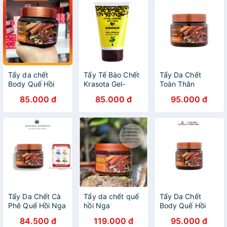
Tẩy da chết
Tẩy Tế Bào Chết
Tẩy Da Chết
Body Quế Hồi
Krasota Gel-
Toàn Thân
Cafe NGA 380g [
Scrub For Face
Eksklyuziv
85.000 đ
85.000 đ
95.000 đ
CHÍNH HÃNG ] -
Coffee 100g
Kosmetik - Quế
Kem tẩy tế bào
Hồi & Cà Phê
chết body, giúp
380g
da trắng mịn, săn
chắc.
Tẩy Da Chết Cà
Tẩy da chết quế
Tẩy Da Chết
Phê Quế Hồi Nga
hồi Nga
Body Quế Hồi
Toàn Thân
Scrub Coffee
84.500 đ
119.000 đ
95.000 đ
Eksklyuziv
Cinnamon Cloves