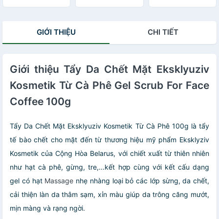
Kosmetik Quế Hồi
Và Café 380g
Gel Scrub Coffee
GIỚI THIỆU
CHI TIẾT
& Cinnamon
Cloves
Giới thiệu Tẩy Da Chết Mặt Eksklyuziv
Kosmetik Từ Cà Phê Gel Scrub For Face
Coffee 100g
Tẩy Da Chết Mặt Eksklyuziv Kosmetik Từ Cà Phê 100g là tẩy
tế bào chết cho mặt đến từ thương hiệu mỹ phẩm Eksklyziv
Kosmetik của Cộng Hòa Belarus, với chiết xuất từ thiên nhiên
như hạt cà phê, gừng, tre,...kết hợp cùng với kết cấu dạng
gel có hạt
Massage
nhẹ nhàng loại bỏ các lớp sừng, da chết,
cải thiện làn da thâm sạm, xỉn màu giúp da trông căng mướt,
mịn màng và rạng ngời.