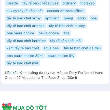
rosette
tẩy tế bào chết st.ives
ordinary
thorakao
huxley tẩy tế bào chết
cocoon vietnam official
tẩy tế bào chết vichy
april skin
obagi
corsx
bha
tẩy tế bào chết arrahan
tẩy tế bào chết huxley
bha paula choice
paula choice
aha
tẩy tế bào chết innisfree
tẩy tế bào chết môi
kem tẩy tế bào chết
aqua peel
tẩy tế bào chết da đầu
bha paula choice 30ml
paula choice 8%
tẩy tế bào chết mặt
Liên kết:
Kem dưỡng da tay hạt Mắc ca Daily Perfumed Hand
Cream 07 Macadamia The Face Shop (30ml)