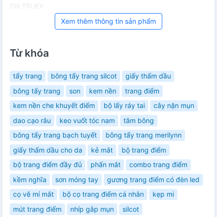
Giá TRUEX
Xem thêm thông tin sản phẩm
Từ khóa
tẩy trang
bông tẩy trang silcot
giấy thấm dầu
bông tẩy trang
son
kem nền
trang điểm
kem nền che khuyết điểm
bộ lấy ráy tai
cây nặn mụn
dao cạo râu
keo vuốt tóc nam
tăm bông
bông tẩy trang bạch tuyết
bông tẩy trang merilynn
giấy thấm dầu cho da
kẻ mắt
bộ trang điểm
bộ trang điểm đầy đủ
phấn mắt
combo trang điểm
kềm nghĩa
sơn móng tay
gương trang điểm có đèn led
cọ vẽ mí mắt
bộ cọ trang điểm cá nhân
kẹp mi
mút trang điểm
nhíp gắp mụn
silcot