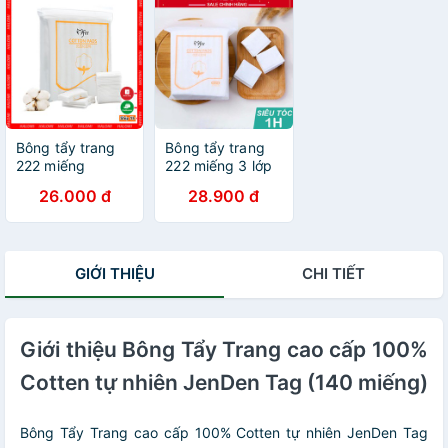
Bông tẩy trang
Bông tẩy trang
222 miếng
222 miếng 3 lớp
Cotton Pads 3
FM Cotton Pads
26.000 đ
28.900 đ
lớp FM mềm mịn
chính hãng
bằng bông tự
HALOMI
nhiên
GIỚI THIỆU
CHI TIẾT
Giới thiệu Bông Tẩy Trang cao cấp 100%
Cotten tự nhiên JenDen Tag (140 miếng)
Bông Tẩy Trang cao cấp 100% Cotten tự nhiên JenDen Tag