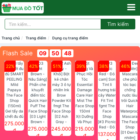
Tìm kiếm
Trang chủ
Trang điểm
Dụng cụ trang điểm
Flash Sale
09
50
47
22%
42%
51%
39%
38%
46%
Gel tẩy da
chết đu đủ
[03 Light
[02 Ash
Xịt Dưỡng
SMART
Brown -
Gray -
Và Phục
[#3 Picnic
275.000
PEELING
Nâu Sáng]
Khói] Bột
Hồi Tóc
Red - Đỏ
275.000
245.000
215.000
đ
Mild
Phấn che
kẻ chân
Essential
cam] Son
[01 Đen tự
137.000
đ
đ
đ
Papaya
khuyết
mày 3 ô tự
Damage
Tint lì
nhiên]