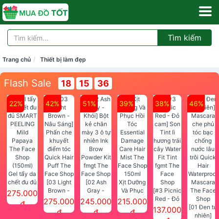
Tìm kiếm
Trang chủ
Thiết bị làm đẹp
Flash Sale
18
15
35
22%
42%
51%
39%
38%
46%
Gel tẩy da
chết đu đủ
[03 Light
[02 Ash
Xịt Dưỡng
SMART
Brown -
Gray -
Và Phục
[#3 Picnic
275.000
PEELING
Nâu Sáng]
Khói] Bột
Hồi Tóc
Red - Đỏ
275.000
245.000
215.000
đ
Mild
Phấn che
kẻ chân
Essential
cam] Son
[01 Đen tự
137.000
đ
đ
đ
Papaya
khuyết
mày 3 ô tự
Damage
Tint lì
nhiên]