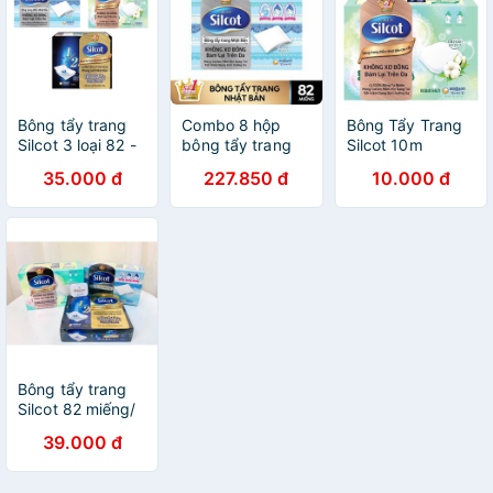
Bông tẩy trang
Combo 8 hộp
Bông Tẩy Trang
Silcot 3 loại 82 -
bông tẩy trang
Silcot 10m
66 - 40 miếng
Silcot 82
35.000 đ
227.850 đ
10.000 đ
Velvety Touch
miếng/hộp
Cotton
Bông tẩy trang
Silcot 82 miếng/
66 miếng/40
39.000 đ
miếng