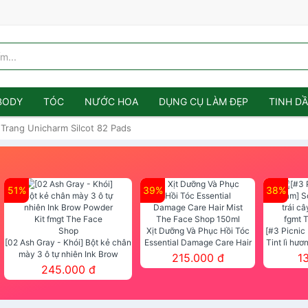
BODY
TÓC
NƯỚC HOA
DỤNG CỤ LÀM ĐẸP
TINH D
Trang Unicharm Silcot 82 Pads
51%
39%
38%
Xịt Dưỡng Và Phục Hồi Tóc
[#3 Picnic
[02 Ash Gray - Khói] Bột kẻ chân
Essential Damage Care Hair
Tint lì hươ
mày 3 ô tự nhiên Ink Brow
Mist The Face Shop 150ml
Tint fg
215.000 đ
1
Powder Kit fmgt The Face Shop
245.000 đ