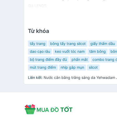
Giá LENDS
Từ khóa
tẩy trang
bông tẩy trang silcot
giấy thấm dầu
dao cạo râu
keo vuốt tóc nam
tăm bông
bôn
bộ trang điểm đầy đủ
phấn mắt
combo trang 
mút trang điểm
nhíp gắp mụn
silcot
Liên kết:
Nước cân bằng trắng sáng da Yehwadam Je