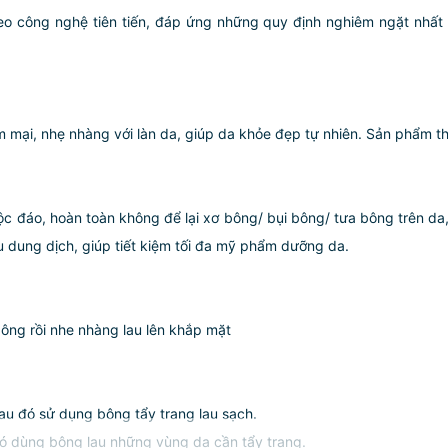
heo công nghệ tiên tiến, đáp ứng những quy định nghiêm ngặt nhất
 mại, nhẹ nhàng với làn da, giúp da khỏe đẹp tự nhiên. Sản phẩm th
độc đáo, hoàn toàn không để lại xơ bông/ bụi bông/ tưa bông trên da, 
 dung dịch, giúp tiết kiệm tối đa mỹ phẩm dưỡng da.
ng rồi nhe nhàng lau lên khắp mặt
au đó sử dụng bông tẩy trang lau sạch.
đó dùng bông lau những vùng da cần tẩy trang.