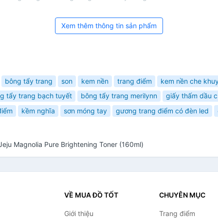
Xem thêm thông tin sản phẩm
bông tẩy trang
son
kem nền
trang điểm
kem nền che khuy
g tẩy trang bạch tuyết
bông tẩy trang merilynn
giấy thấm dầu 
điểm
kềm nghĩa
sơn móng tay
gương trang điểm có đèn led
ju Magnolia Pure Brightening Toner (160ml)
VỀ MUA ĐỒ TỐT
CHUYÊN MỤC
Giới thiệu
Trang điểm