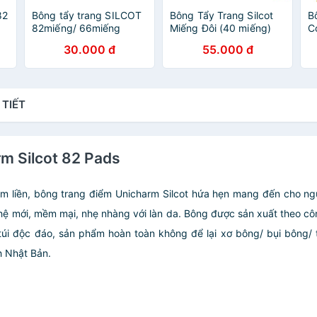
82
Bông tẩy trang SILCOT
Bông Tẩy Trang Silcot
B
82miếng/ 66miếng
Miếng Đôi (40 miếng)
C
30.000 đ
55.000 đ
 TIẾT
rm Silcot 82 Pads
m liền, bông trang điểm Unicharm Silcot hứa hẹn mang đến cho ng
hệ mới, mềm mại, nhẹ nhàng với làn da. Bông được sản xuất theo côn
 túi độc đáo, sản phẩm hoàn toàn không để lại xơ bông/ bụi bông/ 
h Nhật Bản.