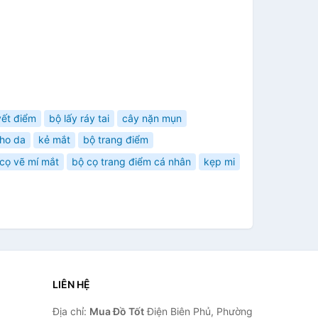
ết điểm
bộ lấy ráy tai
cây nặn mụn
cho da
kẻ mắt
bộ trang điểm
cọ vẽ mí mắt
bộ cọ trang điểm cá nhân
kẹp mi
LIÊN HỆ
Địa chỉ:
Mua Đồ Tốt
Điện Biên Phủ, Phường