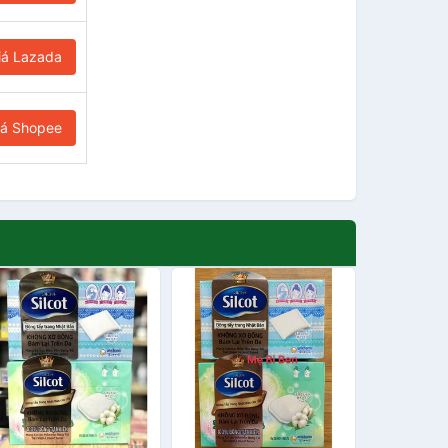
iá Lazada
iá Shopee