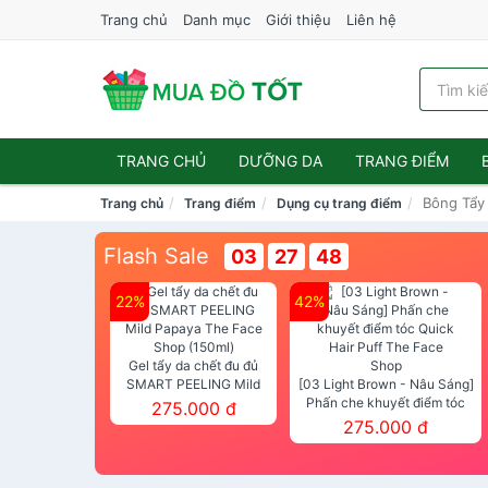
Trang chủ
Danh mục
Giới thiệu
Liên hệ
TRANG CHỦ
DƯỠNG DA
TRANG ĐIỂM
Bông Tẩy 
Trang chủ
Trang điểm
Dụng cụ trang điểm
Flash Sale
03
27
48
22%
42%
Gel tẩy da chết đu đủ
SMART PEELING Mild
[03 Light Brown - Nâu Sáng]
Papaya The Face Shop
Phấn che khuyết điểm tóc
275.000 đ
(150ml)
Quick Hair Puff The Face Shop
275.000 đ