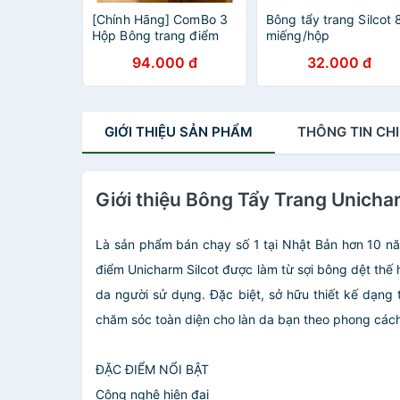
[Chính Hãng] ComBo 3
Bông tẩy trang Silcot 
Hộp Bông trang điểm
miếng/hộp
(bông tẩy trang) Silcot
94.000 đ
32.000 đ
82/66 miếng/hộp
GIỚI THIỆU
SẢN PHẨM
THÔNG TIN
CHI
Giới thiệu Bông Tẩy Trang Unicha
Là sản phẩm bán chạy số 1 tại Nhật Bản hơn 10 nă
điểm Unicharm Silcot được làm từ sợi bông dệt thế 
da người sử dụng. Đặc biệt, sở hữu thiết kế dạng
chăm sóc toàn diện cho làn da bạn theo phong các
ĐẶC ĐIỂM NỔI BẬT
Công nghệ hiện đại