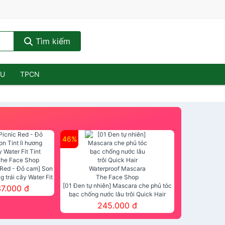
Tìm kiếm
ẦU
TPCN
46%
 Red - Đỏ cam] Son
ng trái cây Water Fit
mt The Face Shop
[01 Đen tự nhiên] Mascara che phủ tóc
37.000 đ
bạc chống nước lâu trôi Quick Hair
Waterproof Mascara The Face Shop
245.000 đ