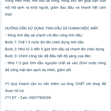
trong mền nhé). Hơi dầu sả nóng, nồng bốc lên giúp bạn toát
mồ hôi lạnh ra khỏi người, giảm đau đầu và nhanh hết cảm
thôi!
HƯỚNG DẪN SỬ DỤNG TINH DẦU SẢ CHANH MỘC MÂY:
- Xông tinh dầu sả chanh với đèn xông tinh dầu:
Bước 1: Chế 1 ít nước ấm lên chén đựng tinh dầu
Bước 2: Nhỏ từ 3 đến 5 giọt tinh dầu sả chanh lên chén đựng
Bước 3: Chỉnh công tắc để điều tiết độ sáng của đèn
- Nhỏ 1-2 giọt tinh dầu nguyên chất sả vào 20ml nước nóng
để xông mặt làm sạch da nhờn, giảm sốt
(*) Quý khách cần tư vấn thêm vui lòng CHÁT với shop để
được hỗ trợ
(**) ĐT - Zalo: 0907789009