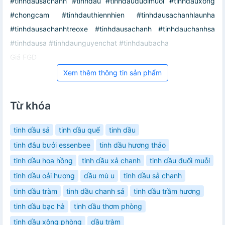
#tinhdausachanh #tinhdau #tinhdauduoimuoi #tinhdauxong
#chongcam #tinhdauthiennhien #tinhdausachanhlaunha
#tinhdausachanhtreoxe #tinhdausachanh #tinhdauchanhsa
#tinhdausa #tinhdaunguyenchat #tinhdaubacha
Giá FGD
Xem thêm thông tin sản phẩm
Từ khóa
tinh dầu sả
tinh dầu quế
tinh dầu
tinh đâu bưởi essenbee
tinh dầu hương thảo
tinh dầu hoa hồng
tinh dầu xả chanh
tinh dầu đuổi muỗi
tinh dầu oải hương
dầu mù u
tinh dầu sả chanh
tinh dầu tràm
tinh dầu chanh sả
tinh dầu trầm hương
tinh dầu bạc hà
tinh dầu thơm phòng
tinh dầu xông phòng
dầu tràm