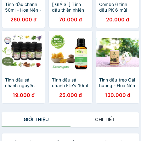
Tinh dầu chanh
[ GIÁ SỈ ] Tinh
Combo 6 tinh
50ml - Hoa Nén -
dầu thiên nhiên
dầu PK 6 mùi
FREESHIP 99k
nguyên chất
(5ml/chai)
260.000 đ
70.000 đ
20.000 đ
15ml | Nhập
khẩu singapore |
chất lượng được
kiểm định |
Tinh dầu sả
Tinh dầu sả
Tinh dầu treo Oải
chanh nguyên
chanh Elie'v 10ml
hương - Hoa Nén
chất - có giấy
- FREESHIP 99k
19.000 đ
25.000 đ
130.000 đ
chứng nhận
GIỚI THIỆU
CHI TIẾT