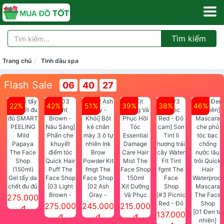
Tìm kiếm
Trang chủ
Tinh dầu spa
Flash Sale
06
40
26
22%
42%
51%
39%
38%
46%
Gel tẩy da
chết đu đủ
[03 Light
[02 Ash
Xịt Dưỡng
SMART
Brown -
Gray -
Và Phục
[#3 Picnic
275.000
PEELING
Nâu Sáng]
Khói] Bột
Hồi Tóc
Red - Đỏ
275.000
245.000
215.000
đ
Mild
Phấn che
kẻ chân
Essential
cam] Son
[01 Đen tự
137.000
đ
đ
đ
Papaya
khuyết
mày 3 ô tự
Damage
Tint lì
nhiên]