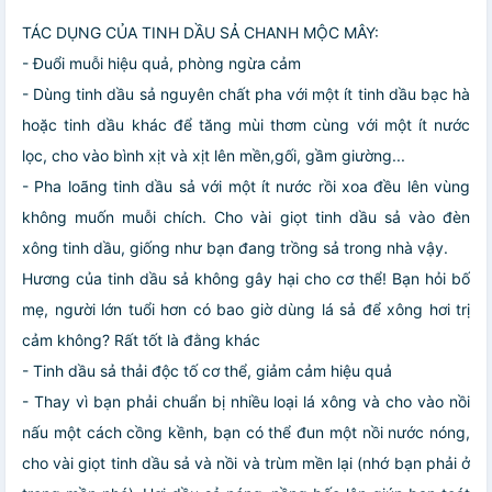
TÁC DỤNG CỦA TINH DẦU SẢ CHANH MỘC MÂY:
- Đuổi muỗi hiệu quả, phòng ngừa cảm
- Dùng tinh dầu sả nguyên chất pha với một ít tinh dầu bạc hà
hoặc tinh dầu khác để tăng mùi thơm cùng với một ít nước
lọc, cho vào bình xịt và xịt lên mền,gối, gầm giường...
- Pha loãng tinh dầu sả với một ít nước rồi xoa đều lên vùng
không muốn muỗi chích. Cho vài giọt tinh dầu sả vào đèn
xông tinh dầu, giống như bạn đang trồng sả trong nhà vậy.
Hương của tinh dầu sả không gây hại cho cơ thể! Bạn hỏi bố
mẹ, người lớn tuổi hơn có bao giờ dùng lá sả để xông hơi trị
cảm không? Rất tốt là đằng khác
- Tinh dầu sả thải độc tố cơ thể, giảm cảm hiệu quả
- Thay vì bạn phải chuẩn bị nhiều loại lá xông và cho vào nồi
nấu một cách cồng kềnh, bạn có thể đun một nồi nước nóng,
cho vài giọt tinh dầu sả và nồi và trùm mền lại (nhớ bạn phải ở